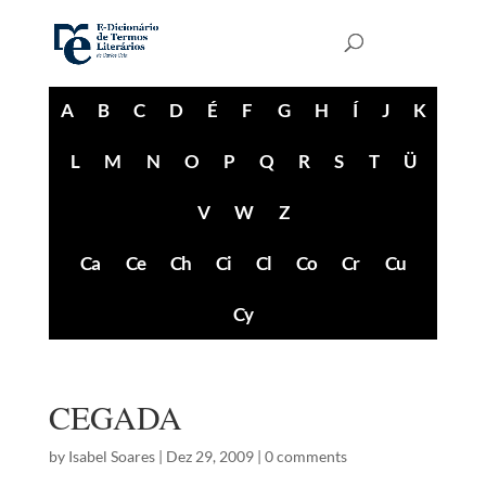
A
B
C
D
É
F
G
H
Í
J
K
L
M
N
O
P
Q
R
S
T
Ü
V
W
Z
Ca
Ce
Ch
Ci
Cl
Co
Cr
Cu
Cy
CEGADA
by
Isabel Soares
|
Dez 29, 2009
|
0 comments