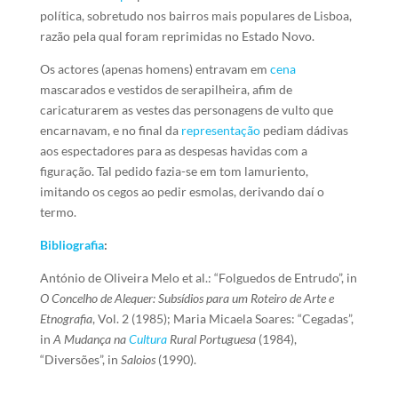
política, sobretudo nos bairros mais populares de Lisboa,
razão pela qual foram reprimidas no Estado Novo.
Os actores (apenas homens) entravam em
cena
mascarados e vestidos de serapilheira, afim de
caricaturarem as vestes das personagens de vulto que
encarnavam, e no final da
representação
pediam dádivas
aos espectadores para as despesas havidas com a
figuração. Tal pedido fazia-se em tom lamuriento,
imitando os cegos ao pedir esmolas, derivando daí o
termo.
Bibliografia
:
António de Oliveira Melo et al.: “Folguedos de Entrudo”, in
O Concelho de Alequer: Subsídios para um Roteiro de Arte e
Etnografia
, Vol. 2 (1985); Maria Micaela Soares: “Cegadas”,
in
A Mudança na
Cultura
Rural Portuguesa
(1984),
“Diversões”, in
Saloios
(1990).