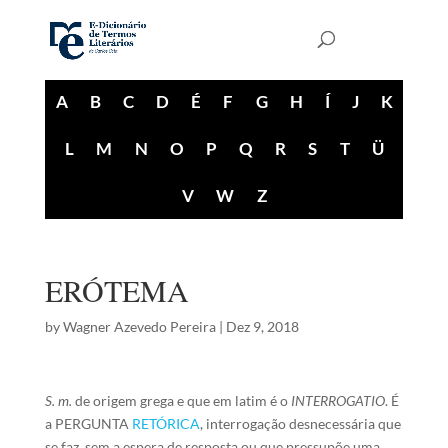
A
B
C
D
É
F
G
H
Í
J
K
L
M
N
O
P
Q
R
S
T
Ü
V
W
Z
ERÓTEMA
by
Wagner Azevedo Pereira
|
Dez 9, 2018
S. m.
de origem grega e que em latim é o
INTERROGATIO
. É
a PERGUNTA
RETÓRICA
, interrogação desnecessária que
se faz, sem a espera de resposta ou que pressupõe uma