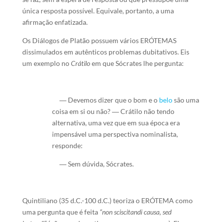
única resposta possível. Equivale, portanto, a uma
afirmação enfatizada.
Os Diálogos de Platão possuem vários ERÓTEMAS
dissimulados em autênticos problemas dubitativos. Eis
um exemplo no
Crátilo
em que Sócrates lhe pergunta:
― Devemos dizer que o bom e o
belo
são uma
coisa em si ou não? ― Crátilo não tendo
alternativa, uma vez que em sua época era
impensável uma perspectiva nominalista,
responde:
― Sem dúvida, Sócrates.
Quintiliano (35 d.C.-100 d.C.) teoriza o ERÓTEMA como
uma pergunta que é feita
“non sciscitandi causa, sed