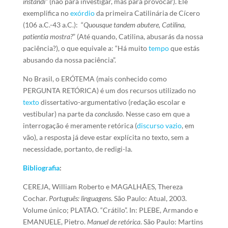
instandi”
(não para investigar, mas para provocar). Ele
exemplifica no
exórdio
da primeira Catilinária de Cícero
(106 a.C.-43 a.C.): “
Quousque tandem abutere, Catilina,
patientia mostra?
” (Até quando, Catilina, abusarás da nossa
paciência?), o que equivale a: “Há muito
tempo
que estás
abusando da nossa paciência”.
No Brasil, o ERÓTEMA (mais conhecido como
PERGUNTA RETÓRICA) é um dos recursos utilizado no
texto
dissertativo-argumentativo (redação escolar e
vestibular) na parte da
conclusão
. Nesse caso em que a
interrogação é meramente retórica (
discurso
vazio
, em
vão), a resposta já deve estar explícita no texto, sem a
necessidade, portanto, de redigi-la.
Bibliografia
:
CEREJA, William Roberto e MAGALHÃES, Thereza
Cochar.
Português: linguagens
. São Paulo: Atual, 2003.
Volume único; PLATÃO. “Crátilo”. In: PLEBE, Armando e
EMANUELE, Pietro.
Manuel de retórica
. São Paulo: Martins