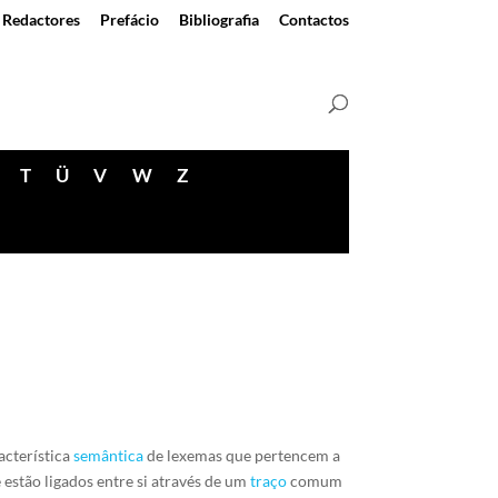
Redactores
Prefácio
Bibliografia
Contactos
T
Ü
V
W
Z
acterística
semântica
de lexemas que pertencem a
estão ligados entre si através de um
traço
comum