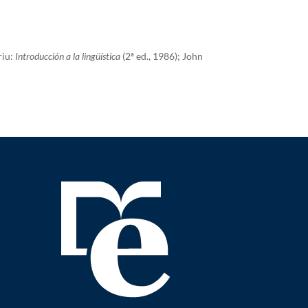
riu:
Introducción a la lingüística
(2ª ed., 1986); John