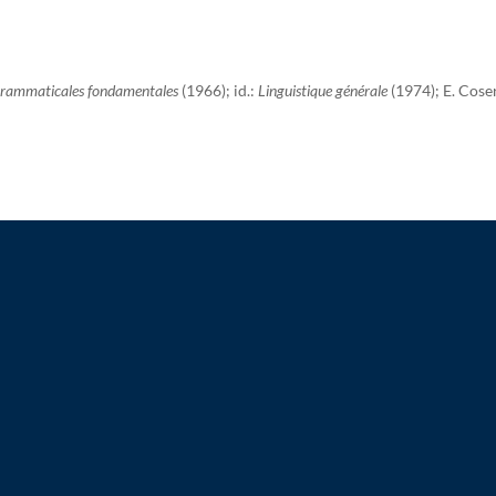
s grammaticales fondamentales
(1966);
id.:
Linguistique générale
(1974); E. Cose