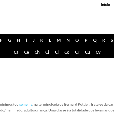
Início
F
G
H
Í
J
K
L
M
N
O
P
Q
R
S
Ca
Ce
Ch
Ci
Cl
Co
Cr
Cu
Cy
 mínimos) ou
semema
, na terminologia de Bernard Pottier. Trata-se da car
o/inanimado, adulto/criança. Uma classe é a totalidade dos lexemas que 