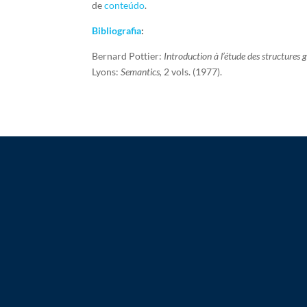
de
conteúdo
.
Bibliografia
:
Bernard Pottier:
Introduction à l’étude des structure
Lyons:
Semantics,
2 vols. (1977).