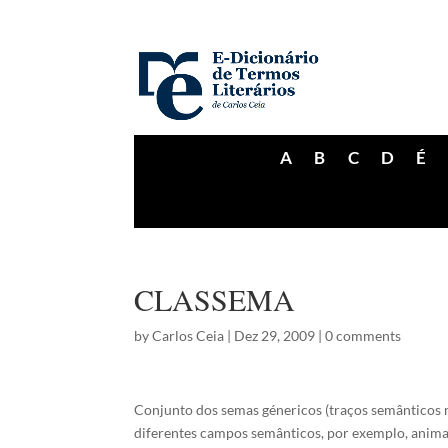
A
B
C
D
É
CLASSEMA
by
Carlos Ceia
|
Dez 29, 2009
|
0 comments
Conjunto dos semas génericos (traços semânticos
diferentes campos semânticos, por exemplo, animad