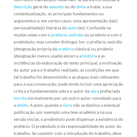
descrição
geral do
assunto
ou do
tema
a tratar, a sua
contextualização, os principais fundamentos ou
argumentos e, em certos casos, uma apresentação da(s)
personalidade(s) literária do
autor
(es). Confunde-se
muitas vezes com o
prefácio
,
exórdio
ou proémio e com o
preâmbulo, mas convém distingui-los: o prefácio, exórdio
(designação própria da
oratória
clássica) ou proémio
(designação menos usada) encerra a
história
e as
incidências da elaboração do texto principal, a motivação
do autor para o trabalho realizado, as condições em que
tal trabalho foi desenvolvido e as etapas mais relevantes
para a sua consecução; pode ainda incluir uma apreciação
crítica e fundamentada sobre o autor da
obra
prefaciada
escrita
normalmente por um outro autor convidado para
o
efeito
.
A priori
, quando o
livro
não se destina a eventual
publicação, por exemplo uma tese académica na sua
versão inicial, o preâmbulo pode dispensar a existência do
prefácio. O preâmbulo é da responsabilidade do autor do
trabalho. Se coexistir com a introdução do trabalho, deve