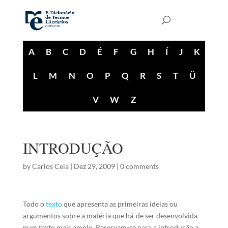
A
B
C
D
É
F
G
H
Í
J
K
L
M
N
O
P
Q
R
S
T
Ü
V
W
Z
INTRODUÇÃO
by
Carlos Ceia
|
Dez 29, 2009
|
0 comments
Todo o
texto
que apresenta as primeiras ideias ou
argumentos sobre a matéria que há-de ser desenvolvida
num texto mais amplo. Reservam-se para a introdução a