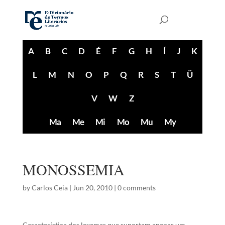
A
B
C
D
É
F
G
H
Í
J
K
L
M
N
O
P
Q
R
S
T
Ü
V
W
Z
Ma
Me
Mi
Mo
Mu
My
MONOSSEMIA
by
Carlos Ceia
|
Jun 20, 2010
|
0 comments
Característica dos lexemas que suportam apenas um