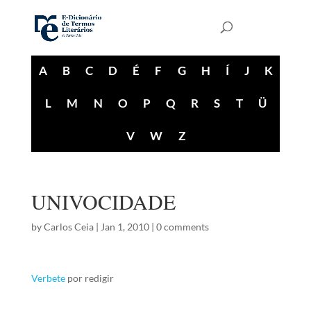
A
B
C
D
É
F
G
H
Í
J
K
L
M
N
O
P
Q
R
S
T
Ü
V
W
Z
UNIVOCIDADE
by
Carlos Ceia
|
Jan 1, 2010
|
0 comments
Verbete
por redigir