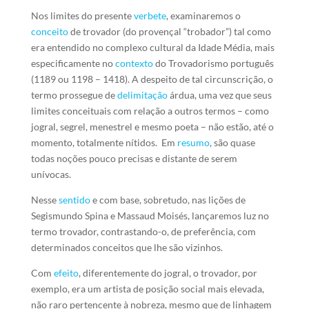
Nos limites do presente
verbete
, examinaremos o
conceito
de trovador (do provençal “trobador”) tal como
era entendido no complexo cultural da Idade Média, mais
especificamente no
contexto
do Trovadorismo português
(1189 ou 1198 – 1418). A despeito de tal circunscrição, o
termo prossegue de
delimitação
árdua, uma vez que seus
limites conceituais com relação a outros termos – como
jogral, segrel, menestrel e mesmo poeta – não estão, até o
momento, totalmente nítidos. Em
resumo
, são quase
todas noções pouco precisas e distante de serem
unívocas.
Nesse
sentido
e com base, sobretudo, nas lições de
Segismundo Spina e Massaud Moisés, lançaremos luz no
termo trovador, contrastando-o, de preferência, com
determinados conceitos que lhe são vizinhos.
Com
efeito
, diferentemente do jogral, o trovador, por
exemplo, era um artista de posição social mais elevada,
não raro pertencente à nobreza, mesmo que de linhagem