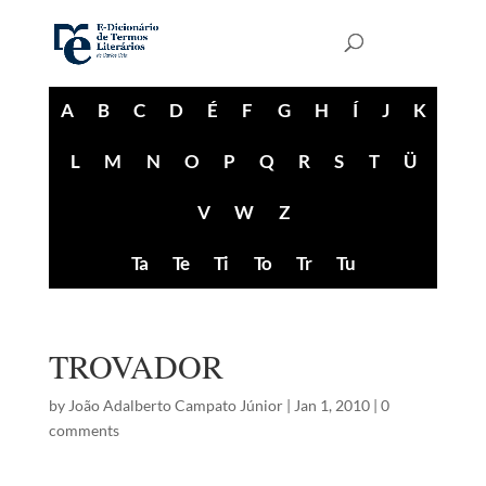
A
B
C
D
É
F
G
H
Í
J
K
L
M
N
O
P
Q
R
S
T
Ü
V
W
Z
Ta
Te
Ti
To
Tr
Tu
TROVADOR
by
João Adalberto Campato Júnior
|
Jan 1, 2010
|
0
comments