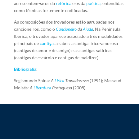
acrescentem-se os da
retórica
e os da
poética
, entendidas
como técnicas fortemente codificadas.
As composições dos trovadores estão agrupadas nos
cancioneiros, como o
Cancioneiro
da
Ajuda
. Na Península
Ibérica, o trovador aparece associado a três modalidades
principais de
cantiga
, a saber: a cantiga lírico-amorosa
(cantigas de amor e de amigo) e as cantigas satíricas
(cantigas de escárnio e cantigas de maldizer).
Bibliografia
:
Segismundo Spina:
A
Lírica
Trovadoresca
(1991); Massaud
Moisés:
A
Literatura
Portuguesa
(2008).