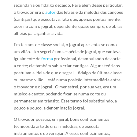
secundária ou fidalgo decaído. Para além desse particular,
o trovador era o
autor
das letras e da melodia das canções
(cantigas) que executava, fato que, apenas pontualmente,
ocorria com o jogral, dependente, quase sempre, de obras
alheias para ganhar a vida.
Em termos de classe social, o jogral apresenta-se como
um vilão. Já o segrel é uma espécie de jogral, que cantava
igualmente de
forma
profissional, deambulando de corte
a corte; ele também sabia criar cantigas. Alguns teóricos
postulam a ideia de que o segrel – fidalgo de última classe
ou mesmo vilão – está numa posição intermediária entre
o trovador e o jogral. O menestrel, por sua vez, era um
músico e cantor, podendo fixar-se numa corte ou
permanecer em trânsito. Esse termo foi substituindo, a
pouco e pouco, a denominação jogral.
O trovador possuía, em geral, bons conhecimentos
técnicos da arte de criar melodias, de executar
instrumentos e de versejar. A esses conhecimentos,