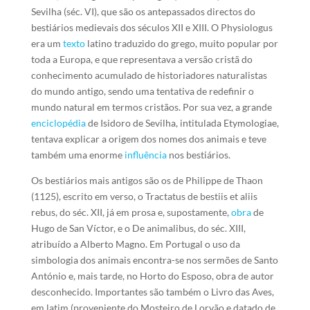
Sevilha (séc. VI), que são os antepassados directos do
bestiários medievais dos séculos XII e XIII. O Physiologus
era um
texto
latino traduzido do grego, muito popular por
toda a Europa, e que representava a versão cristã do
conhecimento acumulado de historiadores naturalistas
do mundo antigo, sendo uma tentativa de redefinir o
mundo natural em termos cristãos. Por sua vez, a grande
enciclopédia
de Isidoro de Sevilha, intitulada Etymologiae,
tentava explicar a origem dos nomes dos animais e teve
também uma enorme
influência
nos bestiários.
Os bestiários mais antigos são os de Philippe de Thaon
(1125), escrito em verso, o Tractatus de bestiis et aliis
rebus, do séc. XII, já em prosa e, supostamente,
obra
de
Hugo de San Víctor, e o De animalibus, do séc. XIII,
atribuído a Alberto Magno. Em Portugal o uso da
simbologia dos animais encontra-se nos sermões de Santo
António e, mais tarde, no Horto do Esposo, obra de autor
desconhecido. Importantes são também o Livro das Aves,
em latim (proveniente do Mosteiro de Lorvão e datado de