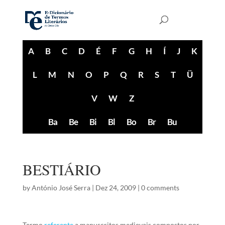
A
B
C
D
É
F
G
H
Í
J
K
L
M
N
O
P
Q
R
S
T
Ü
V
W
Z
Ba
Be
Bi
Bl
Bo
Br
Bu
BESTIÁRIO
by
António José Serra
|
Dez 24, 2009
|
0 comments
Termo
referente
a manuscritos medievais compostos por