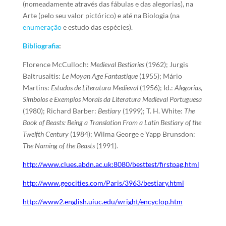
(nomeadamente através das fábulas e das alegorias), na
Arte (pelo seu valor pictórico) e até na Biologia (na
enumeração
e estudo das espécies).
Bibliografia
:
Florence McCulloch:
Medieval Bestiaries
(1962); Jurgis
Baltrusaitis:
Le Moyan Age Fantastique
(1955); Mário
Martins:
Estudos de Literatura Medieval
(1956); Id.:
Alegorias,
Símbolos e Exemplos Morais da Literatura Medieval Portuguesa
(1980); Richard Barber:
Bestiary
(1999); T. H. White:
The
Book of Beasts: Being a Translation From a Latin Bestiary of the
Twelfth Century
(1984); Wilma George e Yapp Brunsdon:
The Naming of the Beasts
(1991).
http://www.clues.abdn.ac.uk:8080/besttest/firstpag.html
http://www.geocities.com/Paris/3963/bestiary.html
http://www2.english.uiuc.edu/wright/encyclop.htm