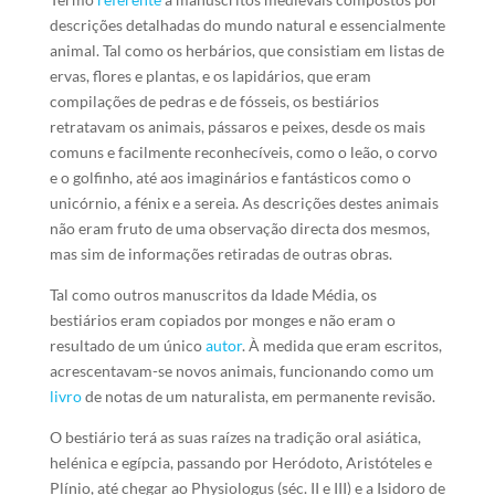
descrições detalhadas do mundo natural e essencialmente
animal. Tal como os herbários, que consistiam em listas de
ervas, flores e plantas, e os lapidários, que eram
compilações de pedras e de fósseis, os bestiários
retratavam os animais, pássaros e peixes, desde os mais
comuns e facilmente reconhecíveis, como o leão, o corvo
e o golfinho, até aos imaginários e fantásticos como o
unicórnio, a fénix e a sereia. As descrições destes animais
não eram fruto de uma observação directa dos mesmos,
mas sim de informações retiradas de outras obras.
Tal como outros manuscritos da Idade Média, os
bestiários eram copiados por monges e não eram o
resultado de um único
autor
. À medida que eram escritos,
acrescentavam-se novos animais, funcionando como um
livro
de notas de um naturalista, em permanente revisão.
O bestiário terá as suas raízes na tradição oral asiática,
helénica e egípcia, passando por Heródoto, Aristóteles e
Plínio, até chegar ao Physiologus (séc. II e III) e a Isidoro de