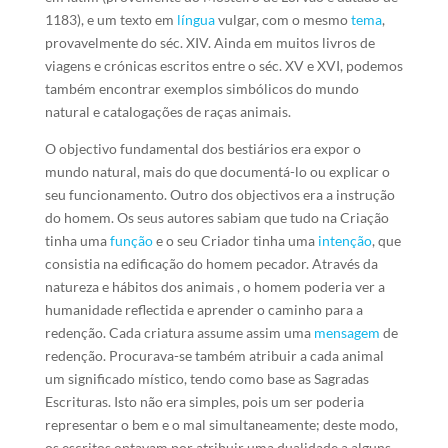
1183), e um texto em
língua
vulgar, com o mesmo
tema
,
provavelmente do séc. XIV. Ainda em muitos livros de
viagens e crónicas escritos entre o séc. XV e XVI, podemos
também encontrar exemplos simbólicos do mundo
natural e catalogações de raças animais.
O objectivo fundamental dos bestiários era expor o
mundo natural, mais do que documentá-lo ou explicar o
seu funcionamento. Outro dos objectivos era a instrução
do homem. Os seus autores sabiam que tudo na Criação
tinha uma
função
e o seu Criador tinha uma
intenção
, que
consistia na edificação do homem pecador. Através da
natureza e hábitos dos animais , o homem poderia ver a
humanidade reflectida e aprender o caminho para a
redenção. Cada criatura assume assim uma
mensagem
de
redenção. Procurava-se também atribuir a cada animal
um significado místico, tendo como base as Sagradas
Escrituras. Isto não era simples, pois um ser poderia
representar o bem e o mal simultaneamente; deste modo,
os escritos optavam por atribuir uma dualidade a alguns