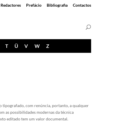
Redactores
Prefácio
Bibliografia
Contactos
T
Ü
V
W
Z
 tipografado, com renúncia, portanto, a qualquer
Com as possibilidades modernas da técnica
texto editado tem um valor documental.