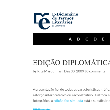
A
B
C
D
É
EDIÇÃO DIPLOMÁTIC
by
Rita Marquilhas
|
Dez 30, 2009
|
0 comments
Apresentação fiel de todas as características gráf
esforço interpretativo ou reconstrutivo. Justifica
fotográfica, a
edição fac-similada
está a substituir
Bibliografia
: