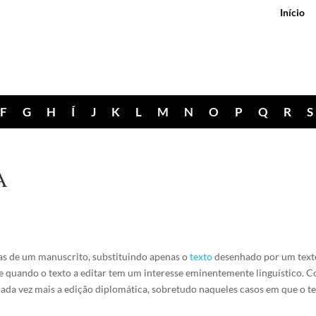
Início
F
G
H
Í
J
K
L
M
N
O
P
Q
R
S
A
icas de um manuscrito, substituindo apenas o
texto
desenhado por um texto
-se quando o texto a editar tem um interesse eminentemente linguístico. 
 cada vez mais a edição diplomática, sobretudo naqueles casos em que o 