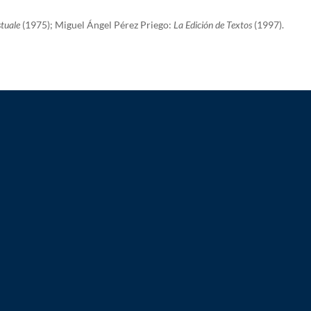
stuale
(1975); Miguel Ángel Pérez Priego:
La Edición de Textos
(1997).