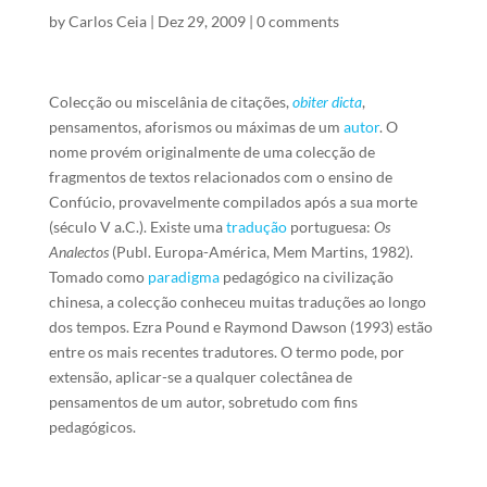
by
Carlos Ceia
|
Dez 29, 2009
|
0 comments
Colecção ou miscelânia de citações,
obiter dicta
,
pensamentos, aforismos ou máximas de um
autor
. O
nome provém originalmente de uma colecção de
fragmentos de textos relacionados com o ensino de
Confúcio, provavelmente compilados após a sua morte
(século V a.C.). Existe uma
tradução
portuguesa:
Os
Analectos
(Publ. Europa-América, Mem Martins, 1982).
Tomado como
paradigma
pedagógico na civilização
chinesa, a colecção conheceu muitas traduções ao longo
dos tempos. Ezra Pound e Raymond Dawson (1993) estão
entre os mais recentes tradutores. O termo pode, por
extensão, aplicar-se a qualquer colectânea de
pensamentos de um autor, sobretudo com fins
pedagógicos.