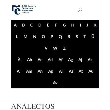
A
B
C
D
É
F
G
H
Í
J
K
L
M
N
O
P
Q
R
S
T
Ü
V
W
Z
À-
Ab
Ac
Ad
Af
Ag
Aj
Ak
Al
Am
An
Ap
Ar
As
At
Au
Av
ANALECTOS