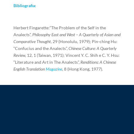
Bibliografia
:
Herbert Fingarette:“The Problem of the Self in the
Analects”,
Philosophy East and West – A Quarterly of Asian and
Comparative Thought
, 29 (Honolulu, 1979); Pin-ching Hu:
“Confucius and the Analects”,
Chinese Culture: A Quarterly
Review,
12, 1 (Taiwan, 1971); Vincent Y. C. Shih e C. Y. Hsu:
“Literature and Art in The Analects”,
Renditions: A Chinese
English Translation
Magazine
, 8 (Hong Kong, 1977).