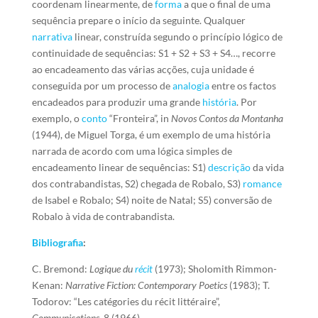
coordenam linearmente, de
forma
a que o final de uma
sequência prepare o início da seguinte. Qualquer
narrativa
linear, construída segundo o princípio lógico de
continuidade de sequências: S1 + S2 + S3 + S4…, recorre
ao encadeamento das várias acções, cuja unidade é
conseguida por um processo de
analogia
entre os factos
encadeados para produzir uma grande
história
. Por
exemplo, o
conto
“Fronteira”, in
Novos Contos da Montanha
(1944), de Miguel Torga, é um exemplo de uma história
narrada de acordo com uma lógica simples de
encadeamento linear de sequências: S1)
descrição
da vida
dos contrabandistas, S2) chegada de Robalo, S3)
romance
de Isabel e Robalo; S4) noite de Natal; S5) conversão de
Robalo à vida de contrabandista.
Bibliografia
:
C. Bremond:
Logique du
récit
(1973); Sholomith Rimmon-
Kenan:
Narrative Fiction: Contemporary Poetics
(1983); T.
Todorov: “Les catégories du récit littéraire”,
Communications
, 8 (1966).