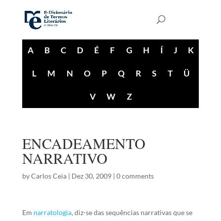
A
B
C
D
É
F
G
H
Í
J
K
L
M
N
O
P
Q
R
S
T
Ü
V
W
Z
ENCADEAMENTO
NARRATIVO
by
Carlos Ceia
|
Dez 30, 2009
|
0 comments
Em
narratologia
, diz-se das sequências narrativas que se