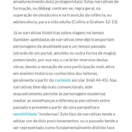
amadurecimento do(s) protagonista(s). Estas narrativas de
formação, ou
bildung
, centram-se, regra geral, na
superação de obstáculos e na transição da infância, ou
adolescência, para a vida adulta (Collins e Graham 12-13).
Já as narrativas históricas sobre viagens no tempo
(também apelidadas de narrativas
time-slip
) transportam
personagens da atualidade para um tempo passado
(através de um portal, amuleto ou outra forma de magia),
potenciando, por sua vez, o carácter imersivo destas
obras, dando a sensação de uma participação mais ativa
em eventos históricos conhecidos dos leitores,
geralmente a partir do
contexto
escolar (Hall 44-45). Nas
narrativas
time-slip
mais convencionais, este
enquadramento permite às personagens modernas
mediar as semelhanças e diferenças percetíveis entre
passado e presente a partir de uma perspetiva e
sensibilidade
“modernas”. Este tipo de narrativas tende a
adotar um de dois posicionamentos: ou o passado tende a
ser representado como fundamentalmente distinto face