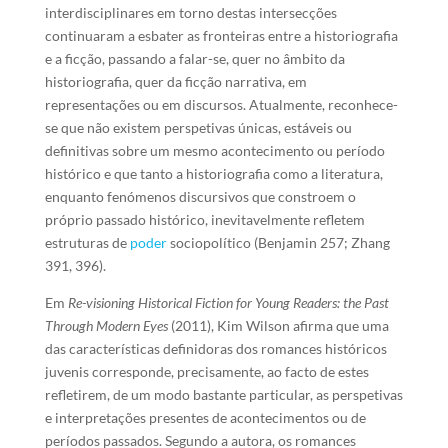
interdisciplinares em torno destas intersecções
continuaram a esbater as fronteiras entre a historiografia
e a ficção, passando a falar-se, quer no âmbito da
historiografia, quer da ficção narrativa, em
representações ou em discursos. Atualmente, reconhece-
se que não existem perspetivas únicas, estáveis ou
definitivas sobre um mesmo acontecimento ou período
histórico e que tanto a historiografia como a literatura,
enquanto fenómenos discursivos que constroem o
próprio passado histórico, inevitavelmente refletem
estruturas de
poder
sociopolítico (Benjamin 257; Zhang
391, 396).
Em
Re-visioning Historical Fiction for Young Readers: the Past
Through Modern Eyes
(2011), Kim Wilson afirma que uma
das características definidoras dos romances históricos
juvenis corresponde, precisamente, ao facto de estes
refletirem, de um modo bastante particular, as perspetivas
e interpretações presentes de acontecimentos ou de
períodos passados. Segundo a autora, os romances