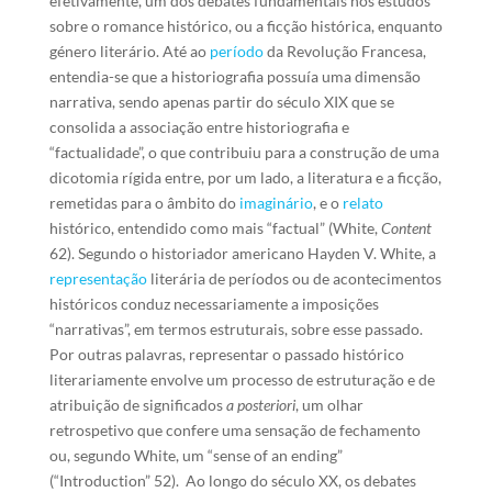
efetivamente, um dos debates fundamentais nos estudos
sobre o romance histórico, ou a ficção histórica, enquanto
género literário. Até ao
período
da Revolução Francesa,
entendia-se que a historiografia possuía uma dimensão
narrativa, sendo apenas partir do século XIX que se
consolida a associação entre historiografia e
“factualidade”, o que contribuiu para a construção de uma
dicotomia rígida entre, por um lado, a literatura e a ficção,
remetidas para o âmbito do
imaginário
, e o
relato
histórico, entendido como mais “factual” (White,
Content
62). Segundo o historiador americano Hayden V. White, a
representação
literária de períodos ou de acontecimentos
históricos conduz necessariamente a imposições
“narrativas”, em termos estruturais, sobre esse passado.
Por outras palavras, representar o passado histórico
literariamente envolve um processo de estruturação e de
atribuição de significados
a posteriori
, um olhar
retrospetivo que confere uma sensação de fechamento
ou, segundo White, um “sense of an ending”
(“Introduction” 52). Ao longo do século XX, os debates