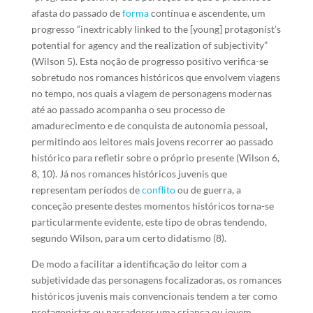
afasta do passado de
forma
contínua e ascendente, um
progresso “inextricably linked to the [young] protagonist’s
potential for agency and the realization of subjectivity”
(Wilson 5). Esta noção de progresso positivo verifica-se
sobretudo nos romances históricos que envolvem viagens
no tempo, nos quais a viagem de personagens modernas
até ao passado acompanha o seu processo de
amadurecimento e de conquista de autonomia pessoal,
permitindo aos leitores mais jovens recorrer ao passado
histórico para refletir sobre o próprio presente (Wilson 6,
8, 10). Já nos romances históricos juvenis que
representam períodos de
conflito
ou de guerra, a
conceção presente destes momentos históricos torna-se
particularmente evidente, este tipo de obras tendendo,
segundo Wilson, para um certo didatismo (8).
De modo a facilitar a identificação do leitor com a
subjetividade das personagens focalizadoras, os romances
históricos juvenis mais convencionais tendem a ter como
protagonistas ou narradores uma criança ou jovem