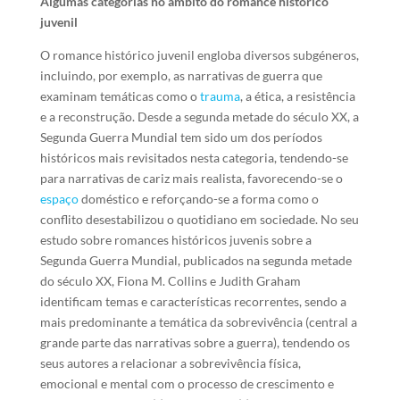
Algumas categorias no âmbito do romance histórico
juvenil
O romance histórico juvenil engloba diversos subgéneros,
incluindo, por exemplo, as narrativas de guerra que
examinam temáticas como o
trauma
, a ética, a resistência
e a reconstrução. Desde a segunda metade do século XX, a
Segunda Guerra Mundial tem sido um dos períodos
históricos mais revisitados nesta categoria, tendendo-se
para narrativas de cariz mais realista, favorecendo-se o
espaço
doméstico e reforçando-se a forma como o
conflito desestabilizou o quotidiano em sociedade. No seu
estudo sobre romances históricos juvenis sobre a
Segunda Guerra Mundial, publicados na segunda metade
do século XX, Fiona M. Collins e Judith Graham
identificam temas e características recorrentes, sendo a
mais predominante a temática da sobrevivência (central a
grande parte das narrativas sobre a guerra), tendendo os
seus autores a relacionar a sobrevivência física,
emocional e mental com o processo de crescimento e