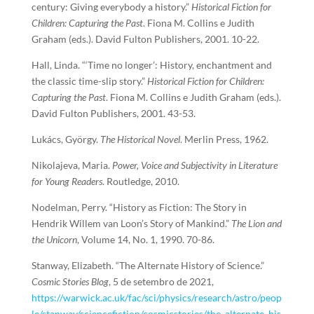
century: Giving everybody a history.”
Historical Fiction for
Children: Capturing the Past
. Fiona M. Collins e Judith
Graham (eds.). David Fulton Publishers, 2001. 10-22.
Hall, Linda. “‘Time no longer’: History, enchantment and
the classic time-slip story.”
Historical Fiction for Children:
Capturing the Past
. Fiona M. Collins e Judith Graham (eds.).
David Fulton Publishers, 2001. 43-53.
Lukács, György.
The Historical Novel
. Merlin Press, 1962.
Nikolajeva, Maria.
Power, Voice and Subjectivity in Literature
for Young Readers
. Routledge, 2010.
Nodelman, Perry. “History as Fiction: The Story in
Hendrik Willem van Loon’s Story of Mankind.”
The Lion and
the Unicorn
, Volume 14, No. 1, 1990. 70-86.
Stanway, Elizabeth. “The Alternate History of Science.”
Cosmic Stories Blog
, 5 de setembro de 2021,
https://warwick.ac.uk/fac/sci/physics/research/astro/peop
le/stanway/sciencefiction/cosmicstories/the_alternate_his