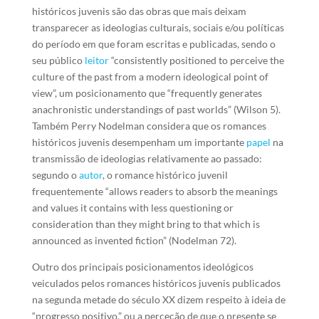
históricos juvenis são das obras que mais deixam
transparecer as ideologias culturais, sociais e/ou políticas
do período em que foram escritas e publicadas, sendo o
seu público
leitor
“consistently positioned to perceive the
culture of the past from a modern ideological point of
view”, um posicionamento que “frequently generates
anachronistic understandings of past worlds” (Wilson 5).
Também Perry Nodelman considera que os romances
históricos juvenis desempenham um importante
papel
na
transmissão de ideologias relativamente ao passado:
segundo o
autor
, o romance histórico juvenil
frequentemente “allows readers to absorb the meanings
and values it contains with less questioning or
consideration than they might bring to that which is
announced as invented fiction” (Nodelman 72).
Outro dos principais posicionamentos ideológicos
veiculados pelos romances históricos juvenis publicados
na segunda metade do século XX dizem respeito à ideia de
“progresso positivo,” ou a perceção de que o presente se