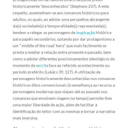
historicamente “desconhecidos” (Stephens 237). A este
respeito, assemelham-se aos romances históricos para
adultos, os quais, ao adotar uma perspetiva abrangente
da(s) sociedade(s) e temporalidade(s) representada(s),
tendem a relegar as personagens de
inspiração
histórica
para papéis secundários, optando por dar protagonismo a
um “‘middle of the road’ hero” que mais facilmente se
presta a mediar a relação entre presente e passado, bem
como a adotar diferentes posicionamentos ideológicos do
momento da
escrita
face ao referido acontecimento ou
período pretérito (Lukács 39, 127). A utilização de
personagens historicamente desconhecidas nos romances
históricos ditos convencionais (à semelhança ao recurso a
personagens modernas que viajam até ao passado nos
romances que envolvem viagens no tempo) permite-lhes
uma maior liberdade de ação, além de facilitar a
identificação do leitor com as mesmas e tornar a narrativa
mais imersiva.