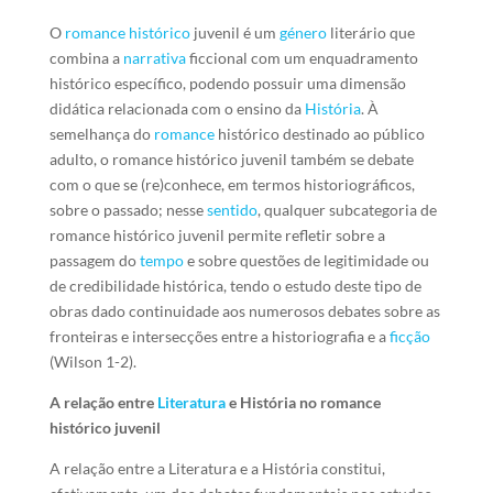
O
romance histórico
juvenil é um
género
literário que
combina a
narrativa
ficcional com um enquadramento
histórico específico, podendo possuir uma dimensão
didática relacionada com o ensino da
História
. À
semelhança do
romance
histórico destinado ao público
adulto, o romance histórico juvenil também se debate
com o que se (re)conhece, em termos historiográficos,
sobre o passado; nesse
sentido
, qualquer subcategoria de
romance histórico juvenil permite refletir sobre a
passagem do
tempo
e sobre questões de legitimidade ou
de credibilidade histórica, tendo o estudo deste tipo de
obras dado continuidade aos numerosos debates sobre as
fronteiras e intersecções entre a historiografia e a
ficção
(Wilson 1-2).
A relação entre
Literatura
e História no romance
histórico juvenil
A relação entre a Literatura e a História constitui,