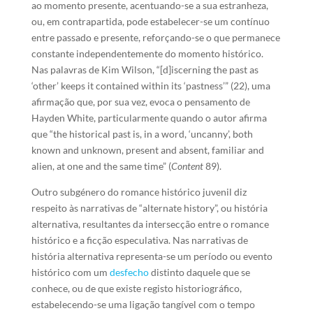
ao momento presente, acentuando-se a sua estranheza,
ou, em contrapartida, pode estabelecer-se um contínuo
entre passado e presente, reforçando-se o que permanece
constante independentemente do momento histórico.
Nas palavras de Kim Wilson, “[d]iscerning the past as
‘other’ keeps it contained within its ‘pastness’” (22), uma
afirmação que, por sua vez, evoca o pensamento de
Hayden White, particularmente quando o autor afirma
que “the historical past is, in a word, ‘uncanny’, both
known and unknown, present and absent, familiar and
alien, at one and the same time” (
Content
89).
Outro subgénero do romance histórico juvenil diz
respeito às narrativas de “alternate history”, ou história
alternativa, resultantes da intersecção entre o romance
histórico e a ficção especulativa. Nas narrativas de
história alternativa representa-se um período ou evento
histórico com um
desfecho
distinto daquele que se
conhece, ou de que existe registo historiográfico,
estabelecendo-se uma ligação tangível com o tempo