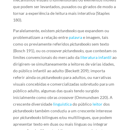
que podem ser levantados, puxados ou girados de modo a
tornar a experiência de leitura mais interativa (Staples
180).
Paralelamente, existem
picturebooks
que expandem ou
problematizam a relação entre
palavra
e imagem, tais
como os previamente referidos
picturebooks
sem texto
(Bosch 191), ou os
crossover picturebooks,
que contestam os
limites convencionais do mercado da
literatura infantil
ao
dirigirem-se simultaneamente a leitores de várias idades,
do público infantil ao adulto (Beckett 209); importa
referir ainda os
picturebooks
para adultos, ou narrativas
visuais concebidas e comercializadas sobretudo para um
público adulto, algumas das quais tendo surgido
inicialmente como obras
crossover
(Ommundsen 220). A
crescente diversidade
linguística
do público
leitor
dos
picturebooks
também conduziu a um crescente interesse
por
picturebooks
bilingues e/ou multilingues, que podem
apresentar texto em duas ou mais línguas ou integrar