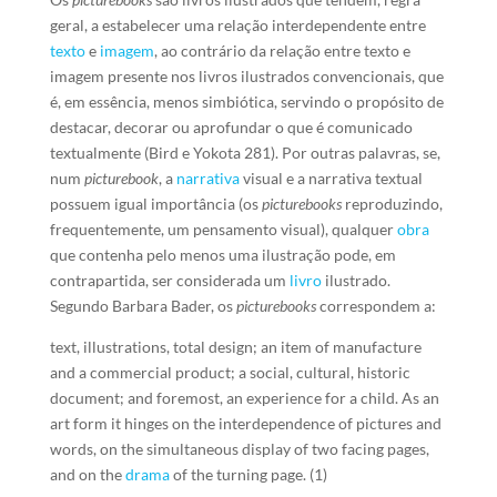
geral, a estabelecer uma relação interdependente entre
texto
e
imagem
, ao contrário da relação entre texto e
imagem presente nos livros ilustrados convencionais, que
é, em essência, menos simbiótica, servindo o propósito de
destacar, decorar ou aprofundar o que é comunicado
textualmente (Bird e Yokota 281). Por outras palavras, se,
num
picturebook
, a
narrativa
visual e a narrativa textual
possuem igual importância (os
picturebooks
reproduzindo,
frequentemente, um pensamento visual), qualquer
obra
que contenha pelo menos uma ilustração pode, em
contrapartida, ser considerada um
livro
ilustrado.
Segundo Barbara Bader, os
picturebooks
correspondem a:
text, illustrations, total design; an item of manufacture
and a commercial product; a social, cultural, historic
document; and foremost, an experience for a child. As an
art form it hinges on the interdependence of pictures and
words, on the simultaneous display of two facing pages,
and on the
drama
of the turning page. (1)