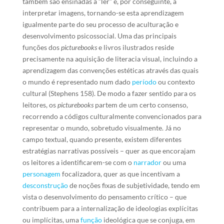
também são ensinadas a “ler” e, por conseguinte, a
interpretar imagens, tornando-se esta aprendizagem
igualmente parte do seu processo de aculturação e
desenvolvimento psicossocial. Uma das principais
funções dos
picturebooks
e livros ilustrados reside
precisamente na aquisição de literacia visual, incluindo a
aprendizagem das convenções estéticas através das quais
o mundo é representado num dado
período
ou contexto
cultural (Stephens 158). De modo a fazer sentido para os
leitores, os
picturebooks
partem de um certo consenso,
recorrendo a códigos culturalmente convencionados para
representar o mundo, sobretudo visualmente. Já no
campo textual, quando presente, existem diferentes
estratégias narrativas possíveis – quer as que encorajam
os leitores a identificarem-se com o
narrador
ou uma
personagem
focalizadora, quer as que incentivam a
desconstrução
de noções fixas de subjetividade, tendo em
vista o desenvolvimento do pensamento crítico – que
contribuem para a internalização de ideologias explícitas
ou implícitas, uma
função
ideológica que se conjuga, em