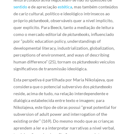
sentido
e de apreciação
estética
, mas também conteúdos
de cariz cultural, político e ideológico intrínsecos ao
próprio
picturebook
, observáveis quer a nível implícito,
quer explícito
.
Para Beeck, tanto a mediação de leitura
como o mercado editorial de
picturebooks
, influenciado
por “public education policy, understandings of
developmental literacy, industrialization, globalization,
perceptions of environment, and ways of describing
human difference” (25), tornam os
picturebooks
veículos
significativos de transmissão ideológica.
Esta perspetiva é partilhada por Maria Nikolajeva, que
considera que o potencial subversivo dos
picturebooks
reside, acima de tudo, na relação interdependente e
dialógica estabelecida entre texto e imagem; para
Nikolajeva, este tipo de obras possui “great potential for
subversion of adult power and interrogation of the
existing order” (169). Do mesmo modo que as crianças
aprendem a ler e a interpretar narrativas a nível verbal,