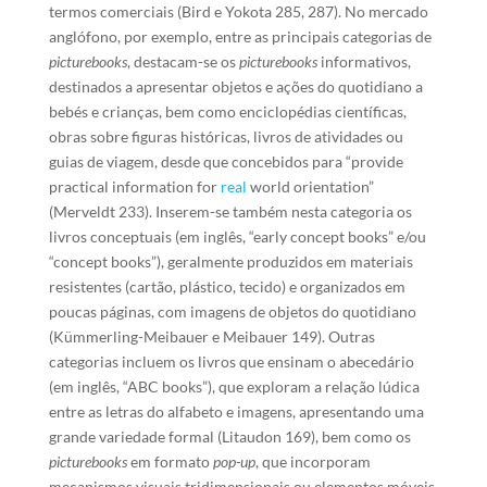
termos comerciais (Bird e Yokota 285, 287). No mercado
anglófono, por exemplo, entre as principais categorias de
picturebooks
, destacam-se os
picturebooks
informativos,
destinados a apresentar objetos e ações do quotidiano a
bebés e crianças, bem como enciclopédias científicas,
obras sobre figuras históricas, livros de atividades ou
guias de viagem, desde que concebidos para “provide
practical information for
real
world orientation”
(Merveldt 233). Inserem-se também nesta categoria os
livros conceptuais (em inglês, “early concept books” e/ou
“concept books”), geralmente produzidos em materiais
resistentes (cartão, plástico, tecido) e organizados em
poucas páginas, com imagens de objetos do quotidiano
(Kümmerling-Meibauer e Meibauer 149). Outras
categorias incluem os livros que ensinam o abecedário
(em inglês, “ABC books”), que exploram a relação lúdica
entre as letras do alfabeto e imagens, apresentando uma
grande variedade formal (Litaudon 169), bem como os
picturebooks
em formato
pop-up
, que incorporam
mecanismos visuais tridimensionais ou elementos móveis