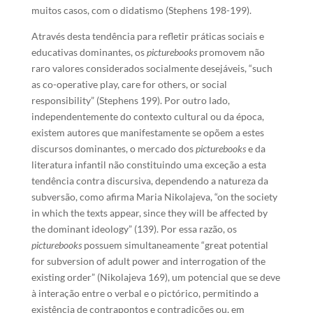
muitos casos, com o didatismo (Stephens 198-199).
Através desta tendência para refletir práticas sociais e
educativas dominantes, os
picturebooks
promovem não
raro valores considerados socialmente desejáveis, “such
as co-operative play, care for others, or social
responsibility” (Stephens 199). Por outro lado,
independentemente do contexto cultural ou da época,
existem autores que manifestamente se opõem a estes
discursos dominantes, o mercado dos
picturebooks
e da
literatura infantil não constituindo uma exceção a esta
tendência contra discursiva, dependendo a natureza da
subversão, como afirma Maria Nikolajeva, “on the society
in which the texts appear, since they will be affected by
the dominant ideology” (139). Por essa razão, os
picturebooks
possuem simultaneamente “great potential
for subversion of adult power and interrogation of the
existing order” (Nikolajeva 169), um potencial que se deve
à interação entre o verbal e o pictórico, permitindo a
existência de contrapontos e contradições ou, em