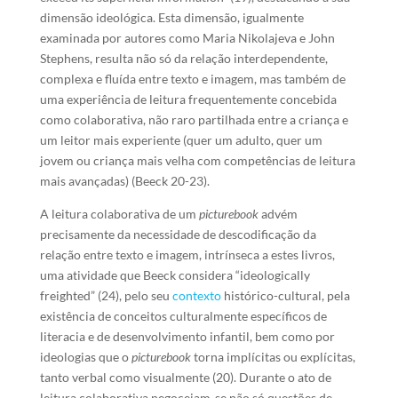
dimensão ideológica. Esta dimensão, igualmente
examinada por autores como Maria Nikolajeva e John
Stephens, resulta não só da relação interdependente,
complexa e fluída entre texto e imagem, mas também de
uma experiência de leitura frequentemente concebida
como colaborativa, não raro partilhada entre a criança e
um leitor mais experiente (quer um adulto, quer um
jovem ou criança mais velha com competências de leitura
mais avançadas) (Beeck 20-23).
A leitura colaborativa de um
picturebook
advém
precisamente da necessidade de descodificação da
relação entre texto e imagem, intrínseca a estes livros,
uma atividade que Beeck considera “ideologically
freighted” (24), pelo seu
contexto
histórico-cultural, pela
existência de conceitos culturalmente específicos de
literacia e de desenvolvimento infantil, bem como por
ideologias que o
picturebook
torna implícitas ou explícitas,
tanto verbal como visualmente (20). Durante o ato de
leitura colaborativa negoceiam-se não só questões de