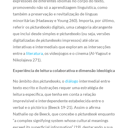
expressões de diferentes idiomas no corpo do texto,
promovendo não só a aprendizagem linguística, como
também a preservação e revitalização de línguas
minoritárias (Hadaway e Young 260). Importa, por último,
referir os
picturebooks
digitais, uma categoria abrangente
que inclui desde simples e-
picturebooks
(ou seja, versões
digitalizadas de
picturebooks
impressos) até obras
interativas e intermediais que exploram as intersecções
entre a
literatura
, os videojogos e o cinema (Al-Yagout e
Nikolajeva 271).
Experiência de leitura colaborativa e dimensão ideológica
No âmbito dos
picturebooks,
o
diálogo
intermedial entre
texto escrito e ilustrações requer uma estratégia de
leitura específica, que tenha em conta a relação
imprevisível e interdependente estabelecida entre o
verbal e o pictórico (Beeck 19-21). Assim o afirma
Nathalie op de Beeck, que concebe o
picturebook
enquanto
“a complex signifying system whose cultural meanings
exceed its superficial information” (19), destacando a sua