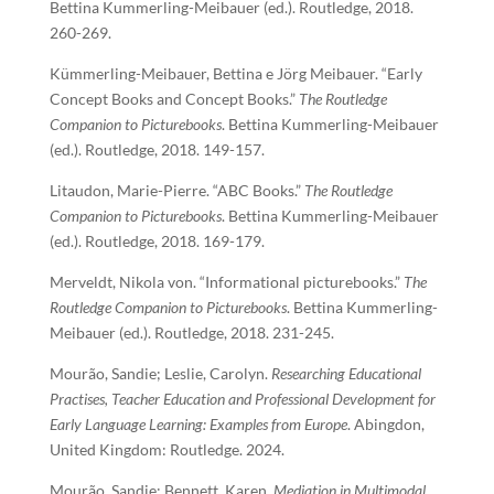
Bettina Kummerling-Meibauer (ed.). Routledge, 2018.
260-269.
Kümmerling-Meibauer, Bettina e Jörg Meibauer. “Early
Concept Books and Concept Books.”
The Routledge
Companion to Picturebooks
. Bettina Kummerling-Meibauer
(ed.). Routledge, 2018. 149-157.
Litaudon, Marie-Pierre. “ABC Books.”
The Routledge
Companion to Picturebooks
. Bettina Kummerling-Meibauer
(ed.). Routledge, 2018. 169-179.
Merveldt, Nikola von. “Informational picturebooks.”
The
Routledge Companion to Picturebooks
. Bettina Kummerling-
Meibauer (ed.). Routledge, 2018. 231-245.
Mourão, Sandie; Leslie, Carolyn.
Researching Educational
Practises, Teacher Education and Professional Development for
Early Language Learning: Examples from Europe
. Abingdon,
United Kingdom: Routledge. 2024.
Mourão, Sandie; Bennett, Karen.
Mediation in Multimodal