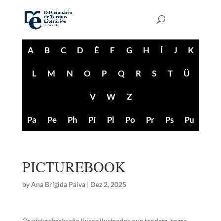
A
B
C
D
É
F
G
H
Í
J
K
L
M
N
O
P
Q
R
S
T
Ü
V
W
Z
Pa
Pe
Ph
Pí
Pl
Po
Pr
Ps
Pu
PICTUREBOOK
by
Ana Brígida Paiva
|
Dez 2, 2025
Os
picturebooks
são livros ilustrados que tendem, regra