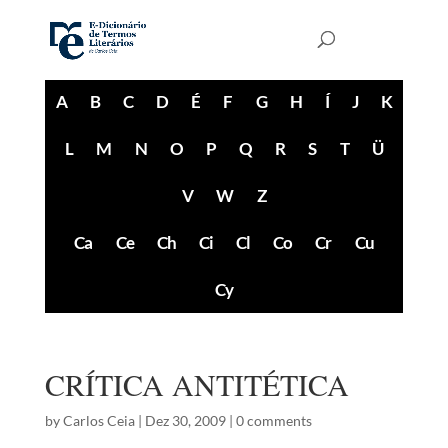
A
B
C
D
É
F
G
H
Í
J
K
L
M
N
O
P
Q
R
S
T
Ü
V
W
Z
Ca
Ce
Ch
Ci
Cl
Co
Cr
Cu
Cy
CRÍTICA ANTITÉTICA
by
Carlos Ceia
|
Dez 30, 2009
|
0 comments