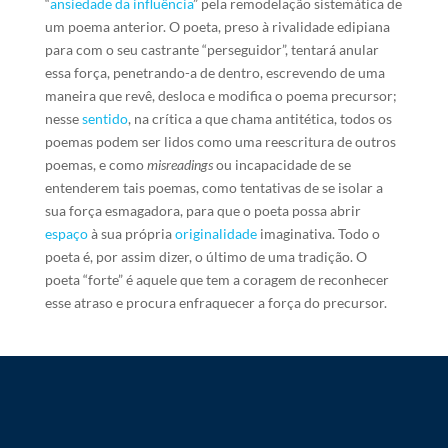
“
ansiedade da influência
” pela remodelação sistemática de
um poema anterior. O poeta, preso à rivalidade edipiana
para com o seu castrante “perseguidor”, tentará anular
essa força, penetrando-a de dentro, escrevendo de uma
maneira que revê, desloca e modifica o poema precursor;
nesse
sentido
, na crítica a que chama antitética, todos os
poemas podem ser lidos como uma reescritura de outros
poemas, e como
misreadings
ou incapacidade de se
entenderem tais poemas, como tentativas de se isolar a
sua força esmagadora, para que o poeta possa abrir
espaço
à sua própria
originalidade
imaginativa. Todo o
poeta é, por assim dizer, o último de uma tradição. O
poeta “forte” é aquele que tem a coragem de reconhecer
esse atraso e procura enfraquecer a força do precursor.