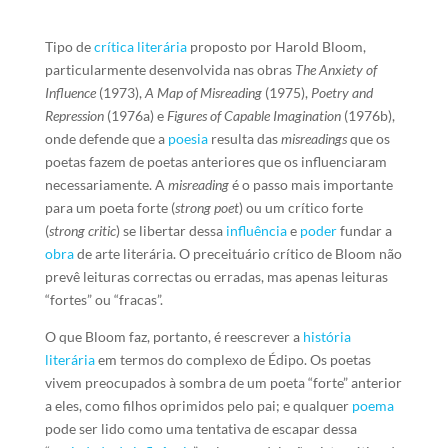
Tipo de
crítica literária
proposto por Harold Bloom,
particularmente desenvolvida nas obras
The Anxiety of
Influence
(1973),
A Map of Misreading
(1975),
Poetry and
Repression
(1976a) e
Figures of Capable Imagination
(1976b),
onde defende que a
poesia
resulta das
misreadings
que os
poetas fazem de poetas anteriores que os influenciaram
necessariamente. A
misreading
é o passo mais importante
para um poeta forte (
strong poet
) ou um crítico forte
(
strong critic
) se libertar dessa
influência
e
poder
fundar a
obra
de arte literária. O preceituário crítico de Bloom não
prevê leituras correctas ou erradas, mas apenas leituras
“fortes” ou “fracas”.
O que Bloom faz, portanto, é reescrever a
história
literária
em termos do complexo de Édipo. Os poetas
vivem preocupados à sombra de um poeta “forte” anterior
a eles, como filhos oprimidos pelo pai; e qualquer
poema
pode ser lido como uma tentativa de escapar dessa