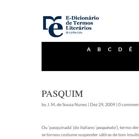
A
B
C
D
É
PASQUIM
by
J. M. de Sousa Nunes
|
Dez 29, 2009
|
0 commen
Ou ‘pasquinada’ (do italiano ‘
pasquina
ta
’), termo d
se tornou costume suspender sátiras de tom insultu