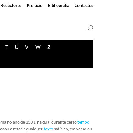
Redactores
Prefácio
Bibliografia
Contactos
T
Ü
V
W
Z
oma no ano de 1501, na qual durante certo
tempo
assou a referir qualquer
texto
satírico, em verso ou