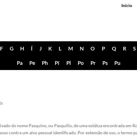
Início
F
G
H
Í
J
K
L
M
N
O
P
Q
R
S
Pa
Pe
Ph
Pí
Pl
Po
Pr
Ps
Pu
ts
erivado do nome Pasquino, ou Pasquillo, de uma estátua encontrada em R
oso contra um alvo pessoal identificado. Por extensão de uso, o termo p