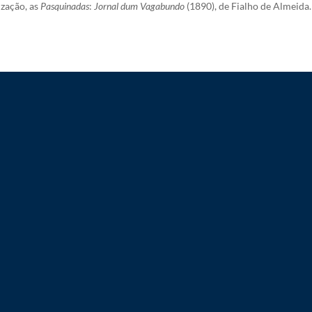
ização, as
Pasquinadas
:
Jornal dum Vagabundo
(1890), de Fialho de Almeida.