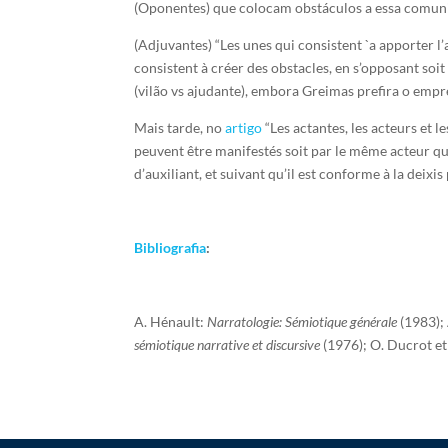
(Oponentes) que colocam obstáculos a essa comu
(Adjuvantes) “Les unes qui consistent `a apporter l’
consistent à créer des obstacles, en s’opposant soit
(vilão vs ajudante), embora Greimas prefira o emp
Mais tarde, no
artigo
“Les actantes, les acteurs et l
peuvent être manifestés soit par le même acteur que
d’auxiliant, et suivant qu’il est conforme à la deixis
Bibliografia
:
A. Hénault:
Narratologie: Sémiotique générale
(1983);
sémiotique narrative et discursive
(1976); O. Ducrot et 