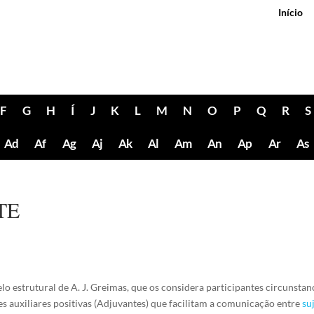
Início
F
G
H
Í
J
K
L
M
N
O
P
Q
R
S
Ad
Af
Ag
Aj
Ak
Al
Am
An
Ap
Ar
As
TE
lo estrutural de A. J. Greimas, que os considera participantes circunstan
des auxiliares positivas (Adjuvantes) que facilitam a comunicação entre
su