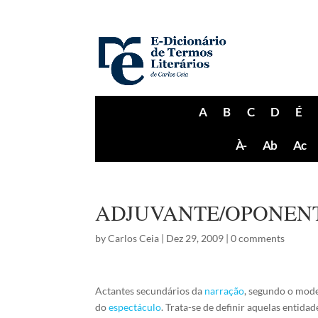
A
B
C
D
É
À-
Ab
Ac
ADJUVANTE/OPONEN
by
Carlos Ceia
|
Dez 29, 2009
|
0 comments
Actantes secundários da
narração
, segundo o mode
do
espectáculo
. Trata-se de definir aquelas entida