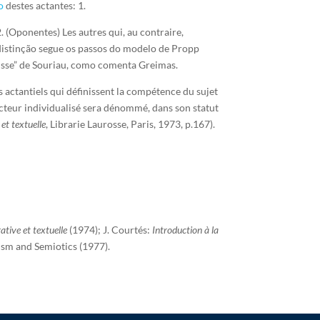
o
destes actantes: 1.
2. (Oponentes) Les autres qui, au contraire,
ta distinção segue os passos do modelo de Propp
ousse” de Souriau, como comenta Greimas.
es actantiels qui définissent la compétence du sujet
’acteur individualisé sera dénommé, dans son statut
et textuelle
, Librarie Laurosse, Paris, 1973, p.167).
tive et textuelle
(1974); J. Courtés:
Introduction à la
ism and Semiotics (1977).