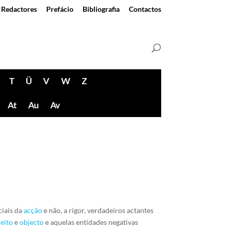
Redactores
Prefácio
Bibliografia
Contactos
T
Ü
V
W
Z
At
Au
Av
ciais da
acção
e não, a rigor, verdadeiros actantes
jeito
e
objecto
e aquelas entidades negativas