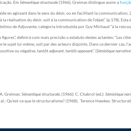
nicação. Em
Sémantique structurale
(1966), Greimas distingue assim a
funçã
aide en agissant dans le sens du désir, ou en facilitant la communication; 
 à la réalisation du désir, soit à la communication de l’objet.” (p.178). Es
réstimo de Adjuvante, categoria introduzida por Guy Michaud “à la resc
es figures”, definirá com mais precisão o estatuto destes actantes: “Les rôl
 le sujet lui-même, soit par des acteurs disjoints. Dans ce dernier cas, l
 positive ou négative, tantôt
adjuvant
, tantôt
opposant
.” (
Sémiotique narrative 
 A. Greimas:
Sémantique structurale
, (1966); C. Chabrol (ed.):
Sémiotique narra
al.:
Qu’est-ce que le structuralisme? (1968); Terence Hawkes: Structural