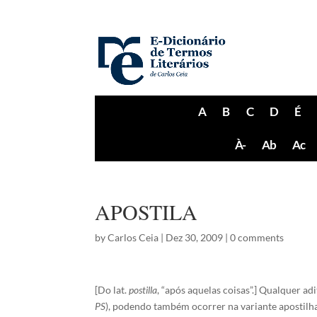
A
B
C
D
É
À-
Ab
Ac
APOSTILA
by
Carlos Ceia
|
Dez 30, 2009
|
0 comments
[Do lat.
postilla
, “após aquelas coisas”.] Qualquer a
PS
), podendo também ocorrer na variante apostil