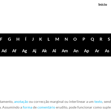
Início
F
G
H
Í
J
K
L
M
N
O
P
Q
R
S
Ad
Af
Ag
Aj
Ak
Al
Am
An
Ap
Ar
As
ditamento,
anotação
ou correcção marginal ou interlinear a um
texto
, sen
ha. Assumindo a
forma
de
comentário
erudito, pode funcionar como supl