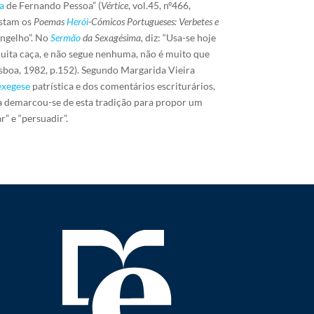
a
de Fernando Pessoa” (
Vértice
, vol.45, nº466,
estam os
Poemas
Herói
-Cómicos Portugueses: Verbetes e
angelho”. No
Sermão
da Sexagésima,
diz: “Usa-se hoje
ita caça, e não segue nenhuma, não é muito que
sboa, 1982, p.152). Segundo Margarida Vieira
exegese
patrística e dos comentários escriturários,
ra demarcou-se de esta tradição para propor um
” e “persuadir”.