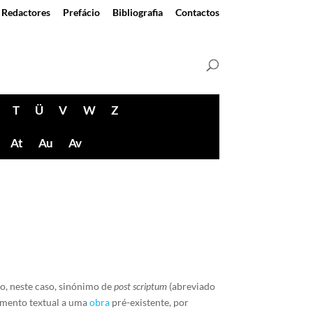
Redactores
Prefácio
Bibliografia
Contactos
T
Ü
V
W
Z
At
Au
Av
do, neste caso, sinónimo de
post scriptum
(abreviado
emento textual a uma
obra
pré-existente, por