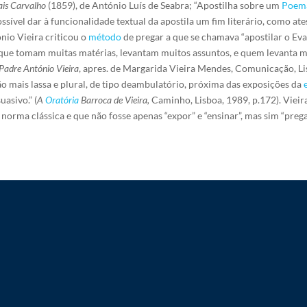
ais Carvalho
(1859), de António Luís de Seabra; “Apostilha sobre um
Poem
sível dar à funcionalidade textual da apostila um fim literário, como at
nio Vieira criticou o
método
de pregar a que se chamava “apostilar o Ev
ue tomam muitas matérias, levantam muitos assuntos, e quem levanta mu
Padre António Vieira
, apres. de Margarida Vieira Mendes, Comunicação, Li
o mais lassa e plural, de tipo deambulatório, próxima das exposições da
asivo.” (
A
Oratória
Barroca de Vieira,
Caminho, Lisboa, 1989, p.172). Viei
orma clássica e que não fosse apenas “expor” e “ensinar”, mas sim “pregar