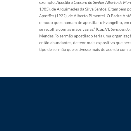
exemplo,
Apostila à Censura do Senhor Alberto de Mor
1985), de Arquimedes da Silva Santos. É também pos
Apostilas
(1922), de Alberto Pimentel. O Padre Antó
o modo que chamam de apostilar o Evangelho, em q
se recolha com as mãos vazias.” (Cap.VI,
Sermões do 
Mendes, “o sermão apostilado teria uma organizaçã
então abundantes, de teor mais expositivo que persu
tipo de sermão que estivesse mais de acordo com a n