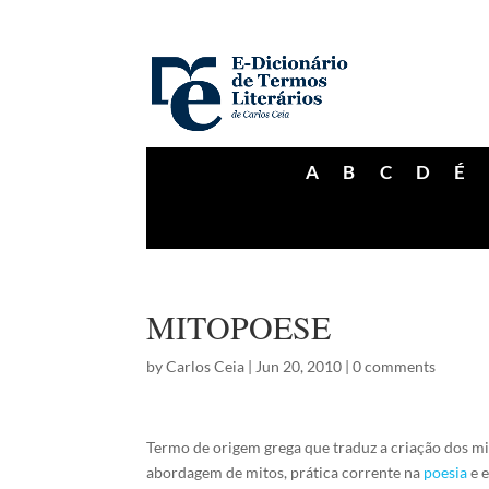
A
B
C
D
É
MITOPOESE
by
Carlos Ceia
|
Jun 20, 2010
|
0 comments
Termo de origem grega que traduz a criação dos m
abordagem de mitos, prática corrente na
poesia
e e