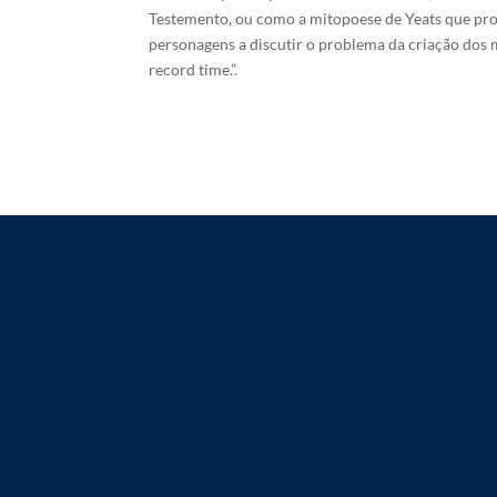
Testemento, ou como a mitopoese de Yeats que proc
personagens a discutir o problema da criação dos
record time.”.