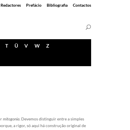
Redactores
Prefácio
Bibliografia
Contactos
T
Ü
V
W
Z
or
mitogonia
. Devemos distinguir entre a simples
orque, a rigor, só aqui há construção original de