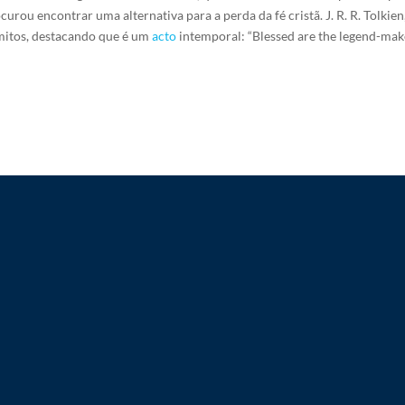
urou encontrar uma alternativa para a perda da fé cristã.
J. R. R. Tolkie
 mitos, destacando que é um
acto
intemporal: “Blessed are the legend-make