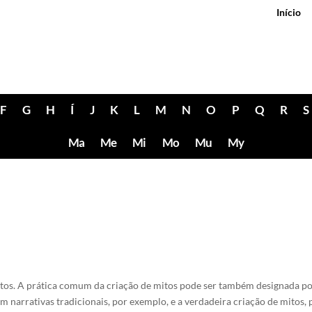
Início
F
G
H
Í
J
K
L
M
N
O
P
Q
R
S
Ma
Me
Mi
Mo
Mu
My
itos. A prática comum da criação de mitos pode ser também designada p
m narrativas tradicionais, por exemplo, e a verdadeira criação de mitos, p