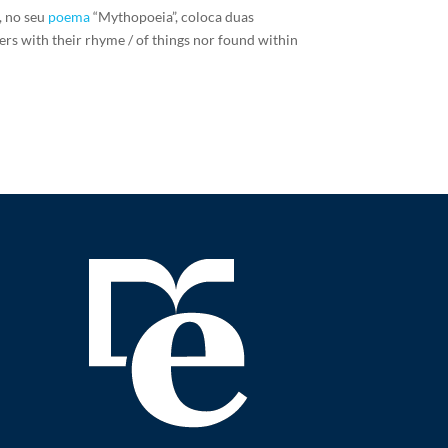
n, no seu
poema
“Mythopoeia”, coloca duas
rs with their rhyme / of things nor found within