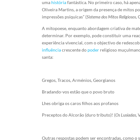
uma
história
fantástica. No primeiro caso, há apen
Oliveira Martins, a origem da presença de mitos p
impressões psíquicas” (
Sistema dos Mitos Religiosos
, 
A mitopoese, enquanto abordagem criativa de matér
determinar. Por exemplo, pode constituir uma reac
experiência vivencial, com o objectivo de redesco
influência
crescente do
poder
religioso muçulmano 
santa:
Gregos, Tracos, Arménios, Georgianos
Bradando-vos estão que o povo bruto
Lhes obriga os caros filhos aos profanos
Preceptos do Alcorão (duro tributo)! (
Os Lusíadas
, 
Outras respostas podem ser encontradas, como o s