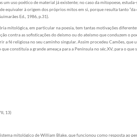
as um uso poético de material já existente; no caso da mitopoese, estuda
ode equivaler à origem dos próprios mitos em si, porque resulta tanto “
Guimarães Ed., 1986, p.31).
ia mitológica, em particular na poesia, tem tantas motivações diferente
ção contra as sofisticações do deísmo ou do ateísmo que conduzem o poet
brir a fé religiosa no seu caminho singular. Assim procedeu Camões, que
que constituía a grande ameaça para a Península no séc.XV, para o que s
VII, 13)
istema mitológico de William Blake, que funcionou como resposta ao pen