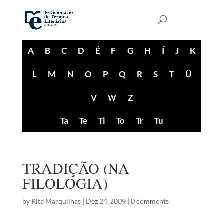
A
B
C
D
É
F
G
H
Í
J
K
L
M
N
O
P
Q
R
S
T
Ü
V
W
Z
Ta
Te
Ti
To
Tr
Tu
TRADIÇÃO (NA
FILOLOGIA)
by
Rita Marquilhas
|
Dez 24, 2009
|
0 comments