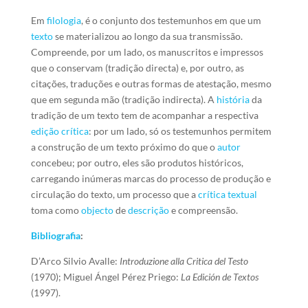
Em
filologia
, é o conjunto dos testemunhos em que um
texto
se materializou ao longo da sua transmissão.
Compreende, por um lado, os manuscritos e impressos
que o conservam (tradição directa) e, por outro, as
citações, traduções e outras formas de atestação, mesmo
que em segunda mão (tradição indirecta). A
história
da
tradição de um texto tem de acompanhar a respectiva
edição crítica
: por um lado, só os testemunhos permitem
a construção de um texto próximo do que o
autor
concebeu; por outro, eles são produtos históricos,
carregando inúmeras marcas do processo de produção e
circulação do texto, um processo que a
crítica textual
toma como
objecto
de
descrição
e compreensão.
Bibliografia
:
D’Arco Silvio Avalle:
Introduzione alla Critica del Testo
(1970); Miguel Ángel Pérez Priego:
La Edición de Textos
(1997).