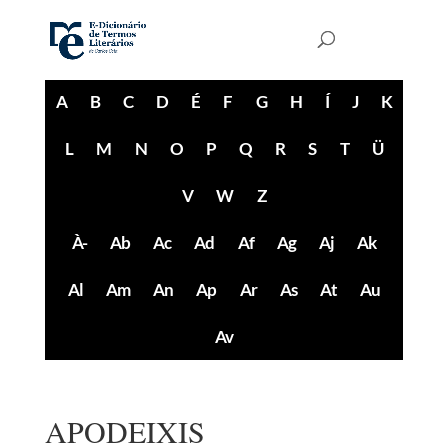
A
B
C
D
É
F
G
H
Í
J
K
L
M
N
O
P
Q
R
S
T
Ü
V
W
Z
À-
Ab
Ac
Ad
Af
Ag
Aj
Ak
Al
Am
An
Ap
Ar
As
At
Au
Av
APODEIXIS