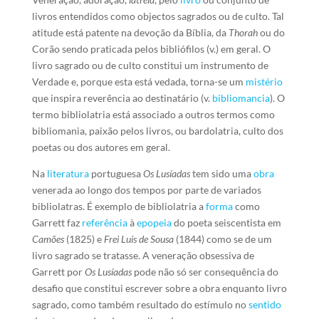
livros entendidos como objectos sagrados ou de culto. Tal
atitude está patente na devoção da Bíblia, da
Thorah
ou do
Corão sendo praticada pelos bibliófilos (v.) em geral. O
livro sagrado ou de culto constitui um instrumento de
Verdade e, porque esta está vedada, torna-se um
mistério
que inspira reverência ao destinatário (v.
bibliomancia
). O
termo bibliolatria está associado a outros termos como
bibliomania, paixão pelos livros, ou bardolatria, culto dos
poetas ou dos autores em geral.
Na
literatura
portuguesa
Os Lusíadas
tem sido uma
obra
venerada ao longo dos tempos por parte de variados
bibliolatras. É exemplo de bibliolatria a
forma
como
Garrett faz
referência
à
epopeia
do poeta seiscentista em
Camões
(1825) e
Frei Luis de Sousa
(1844) como se de um
livro sagrado se tratasse. A veneração obsessiva de
Garrett por
Os Lusíadas
pode não só ser consequência do
desafio que constitui escrever sobre a obra enquanto livro
sagrado, como também resultado do estímulo no
sentido