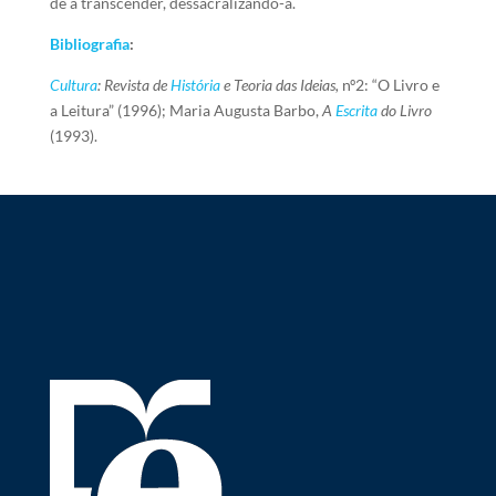
de a transcender, dessacralizando-a.
Bibliografia
:
Cultura
: Revista de
História
e Teoria das Ideias,
nº2: “O Livro e
a Leitura” (1996); Maria Augusta Barbo,
A
Escrita
do Livro
(1993).