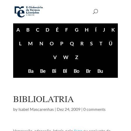
A
B
C
D
É
F
G
H
Í
J
K
L
M
N
O
P
Q
R
S
T
Ü
V
W
Z
Ba
Be
Bi
Bl
Bo
Br
Bu
BIBLIOLATRIA
by
Isabel Mascarenhas
|
Dez 24, 2009
|
0 comments
Veneração, adoração,
latreía
, pelo
livro
ou conjunto de