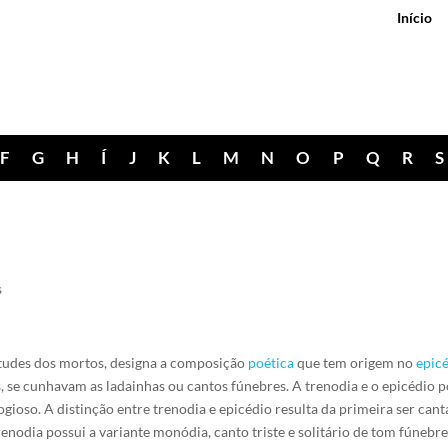
Início
F
G
H
Í
J
K
L
M
N
O
P
Q
R
S
s
irtudes dos mortos, designa a composição
poética
que tem origem no
epic
s, se cunhavam as ladainhas ou cantos fúnebres. A trenodia e o epicédio
ogioso. A distinção entre trenodia e epicédio resulta da primeira ser can
odia possui a variante monódia, canto triste e solitário de tom fúnebre