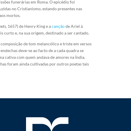
issões funerárias em Roma. O epicédio foi
uzidas no Cristianismo, estando presentes nas
 aos mortos.
nets
, 1657) de Henry King e a
canção
de Ariel à
s curto e, na sua origem, destinado a ser cantado.
ma composição de tom melancólico e triste em versos
endechas deve-se ao facto de a cada quadra se
ma cativa com quem andava de amores na Índia,
as foram ainda cultivadas por outros poetas tais