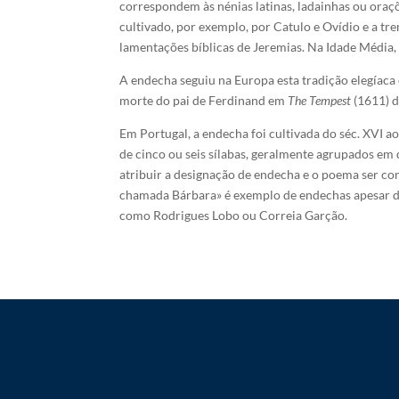
correspondem às nénias latinas, ladainhas ou oraç
cultivado, por exemplo, por Catulo e Ovídio e a t
lamentações bíblicas de Jeremias. Na Idade Média,
A endecha seguiu na Europa esta tradição elegíaca
morte do pai de Ferdinand em
The Tempest
(1611) d
Em Portugal, a endecha foi cultivada do séc. XVI a
de cinco ou seis sílabas, geralmente agrupados e
atribuir a designação de endecha e o poema ser co
chamada Bárbara» é exemplo de endechas apesar 
como Rodrigues Lobo ou Correia Garção.