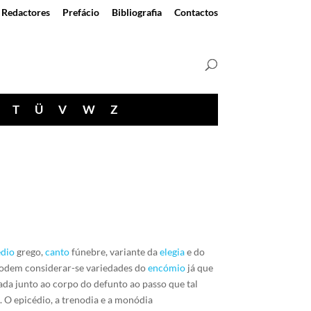
Redactores
Prefácio
Bibliografia
Contactos
T
Ü
V
W
Z
édio
grego,
canto
fúnebre, variante da
elegia
e do
 podem considerar-se variedades do
encómio
já que
tada junto ao corpo do defunto ao passo que tal
. O epicédio, a trenodia e a monódia