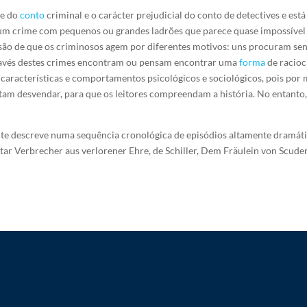
te do
conto
criminal e o carácter prejudicial do conto de detectives e es
 um crime com pequenos ou grandes ladrões que parece quase impossível de
ão de que os criminosos agem por diferentes motivos: uns procuram sen
ravés destes crimes encontram ou pensam encontrar uma
forma
de racioc
características e comportamentos psicológicos e sociológicos, pois por 
tam desvendar, para que os leitores compreendam a história. No entanto,
hte descreve numa sequência cronológica de episódios altamente dramá
ar Verbrecher aus verlorener Ehre, de Schiller, Dem Fräulein von Scuder