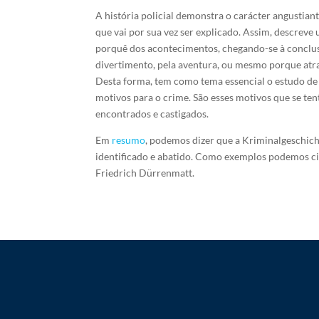
A história policial demonstra o carácter angustian
que vai por sua vez ser explicado. Assim, descreve
porquê dos acontecimentos, chegando-se à conclus
divertimento, pela aventura, ou mesmo porque at
Desta forma, tem como tema essencial o estudo de 
motivos para o crime. São esses motivos que se ten
encontrados e castigados.
Em
resumo
, podemos dizer que a Kriminalgeschic
identificado e abatido. Como exemplos podemos cit
Friedrich Dürrenmatt.