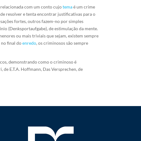
tá relacionada com um conto cujo
tema
é um crime
 resolver e tenta encontrar justificativas para o
sações fortes, outros fazem-no por simples
ínio (Denksportaufgabe), de estimulação da mente.
menores ou mais triviais que sejam, existem sempre
 no final do
enredo
, os criminosos são sempre
ticos, demonstrando como o criminoso é
i, de E.T.A. Hoffmann, Das Versprechen, de