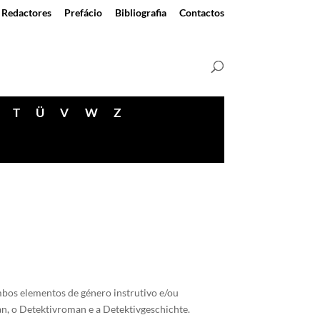
Redactores
Prefácio
Bibliografia
Contactos
T
Ü
V
W
Z
mbos elementos de género instrutivo e/ou
n, o Detektivroman e a Detektivgeschichte.