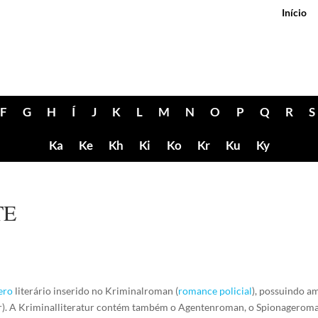
Início
F
G
H
Í
J
K
L
M
N
O
P
Q
R
S
Ka
Ke
Kh
Ki
Ko
Kr
Ku
Ky
TE
ero
literário inserido no Kriminalroman (
romance policial
), possuindo a
tur). A Kriminalliteratur contém também o Agentenroman, o Spionageroma