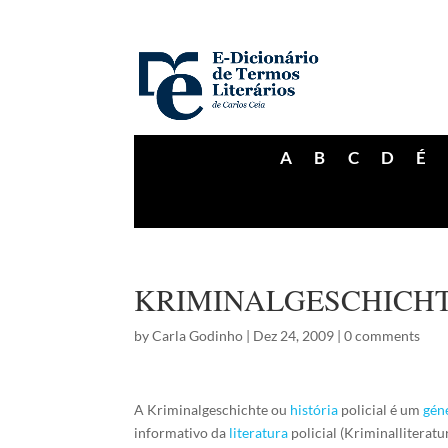
A
B
C
D
É
KRIMINALGESCHICH
by
Carla Godinho
|
Dez 24, 2009
|
0 comments
A Kriminalgeschichte ou
história
policial é um
gén
informativo da
literatura
policial (Kriminallitera