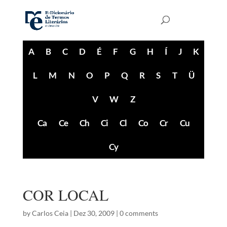
A
B
C
D
É
F
G
H
Í
J
K
L
M
N
O
P
Q
R
S
T
Ü
V
W
Z
Ca
Ce
Ch
Ci
Cl
Co
Cr
Cu
Cy
COR LOCAL
by
Carlos Ceia
|
Dez 30, 2009
|
0 comments