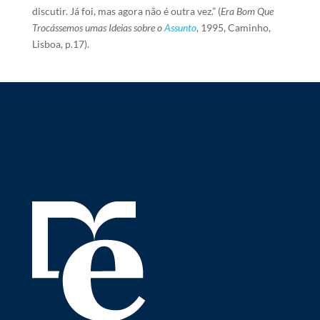
discutir. Já foi, mas agora não é outra vez.” (
Era Bom Que
Trocássemos umas Ideias sobre o
Assunto
, 1995, Caminho,
Lisboa, p.17).