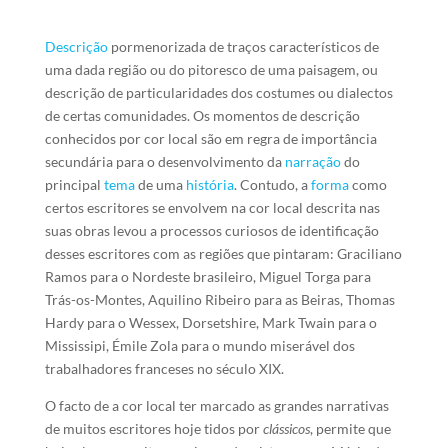
Descrição
pormenorizada de traços característicos de
uma dada região ou do pitoresco de uma paisagem, ou
descrição de particularidades dos costumes ou dialectos
de certas comunidades. Os momentos de descrição
conhecidos por cor local são em regra de importância
secundária para o desenvolvimento da
narração
do
principal
tema
de uma
história
. Contudo, a
forma
como
certos escritores se envolvem na cor local descrita nas
suas obras levou a processos curiosos de identificação
desses escritores com as regiões que pintaram: Graciliano
Ramos para o Nordeste brasileiro, Miguel Torga para
Trás-os-Montes, Aquilino Ribeiro para as Beiras, Thomas
Hardy para o Wessex, Dorsetshire, Mark Twain para o
Mississipi, Émile Zola para o mundo miserável dos
trabalhadores franceses no século XIX.
O facto de a cor local ter marcado as grandes narrativas
de muitos escritores hoje tidos por
clássicos
, permite que