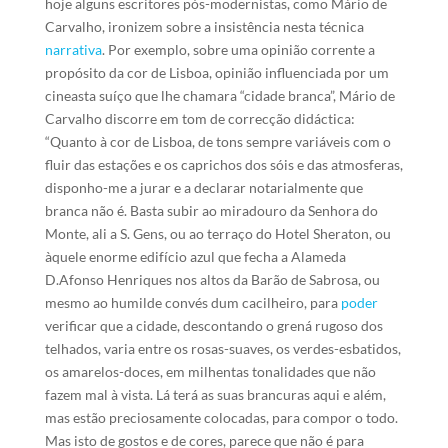
hoje alguns escritores pós-modernistas, como
Mário de
Carvalho, ironizem sobre a insistência nesta técnica
narrativa
. Por exemplo, sobre uma opinião corrente a
propósito da cor de Lisboa, opinião influenciada por um
cineasta suíço que lhe chamara “cidade branca”, Mário de
Carvalho discorre em tom de correcção didáctica:
“Quanto à cor de Lisboa, de tons sempre variáveis com o
fluir das estações e os caprichos dos sóis e das atmosferas,
disponho-me a jurar e a declarar notarialmente que
branca não é. Basta subir ao miradouro da Senhora do
Monte, ali a S. Gens, ou ao terraço do Hotel Sheraton, ou
àquele enorme edifício azul que fecha a Alameda
D.Afonso Henriques nos altos da Barão de Sabrosa, ou
mesmo ao humilde convés dum cacilheiro, para
poder
verificar que a cidade, descontando o grená rugoso dos
telhados, varia entre os rosas-suaves, os verdes-esbatidos,
os amarelos-doces, em milhentas tonalidades que não
fazem mal à vista. Lá terá as suas brancuras aqui e além,
mas estão preciosamente colocadas, para compor o todo.
Mas isto de gostos e de cores, parece que não é para