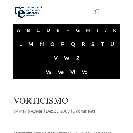
A
B
C
D
É
F
G
H
Í
J
K
L
M
N
O
P
Q
R
S
T
Ü
V
W
Z
Va
Ve
Vi
Vo
VORTICISMO
by
Mário Avelar
|
Dez 23, 2009
|
0 comments
Movimento modernista fundado em 1914,
por Wyndham