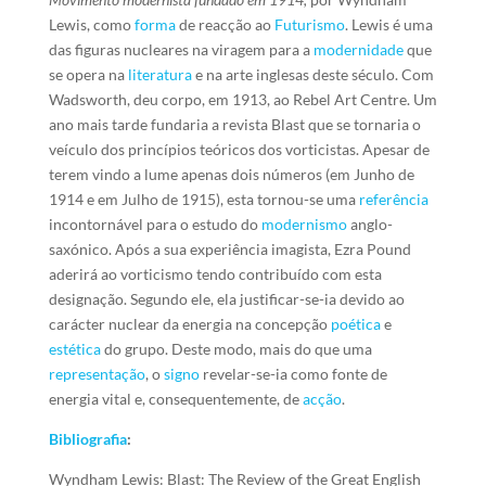
Lewis, como
forma
de reacção ao
Futurismo
. Lewis é uma
das figuras nucleares na viragem para a
modernidade
que
se opera na
literatura
e na arte inglesas deste século. Com
Wadsworth, deu corpo, em 1913, ao Rebel Art Centre. Um
ano mais tarde fundaria a revista Blast que se tornaria o
veículo dos princípios teóricos dos vorticistas. Apesar de
terem vindo a lume apenas dois números (em Junho de
1914 e em Julho de 1915), esta tornou-se uma
referência
incontornável para o estudo do
modernismo
anglo-
saxónico. Após a sua experiência imagista, Ezra Pound
aderirá ao vorticismo tendo contribuído com esta
designação. Segundo ele, ela justificar-se-ia devido ao
carácter nuclear da energia na concepção
poética
e
estética
do grupo. Deste modo, mais do que uma
representação
, o
signo
revelar-se-ia como fonte de
energia vital e, consequentemente, de
acção
.
Bibliografia
:
Wyndham Lewis: Blast: The Review of the Great English