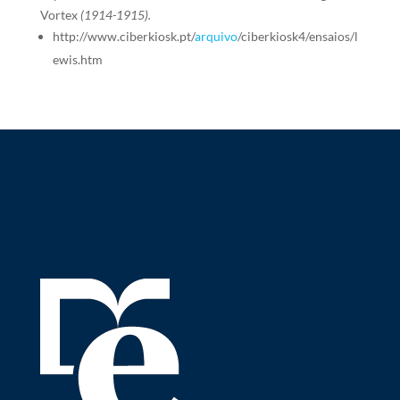
Vortex
(1914-1915).
http://www.ciberkiosk.pt/
arquivo
/ciberkiosk4/ensaios/l
ewis.htm