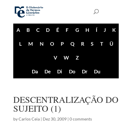
A
B
C
D
É
F
G
H
Í
J
K
L
M
N
O
P
Q
R
S
T
Ü
V
W
Z
Da
De
Di
Do
Dr
Du
DESCENTRALIZAÇÃO DO
SUJEITO (1)
by
Carlos Ceia
|
Dez 30, 2009
|
0 comments