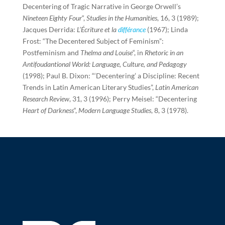
Decentering of Tragic Narrative in George Orwell’s
Nineteen Eighty Four
“,
Studies in the Humanities
, 16, 3 (1989);
Jacques Derrida:
L’Écriture et la
différance
(1967); Linda
Frost: “The Decentered Subject of Feminism”:
Postfeminism and
Thelma and Louise
“, in
Rhetoric in an
Antifoudantional World: Language, Culture, and Pedagogy
(1998); Paul B. Dixon: “‘Decentering’ a Discipline: Recent
Trends in Latin American Literary Studies”,
Latin American
Research Review
, 31, 3 (1996); Perry Meisel: “Decentering
Heart of Darkness
“,
Modern Language Studies
, 8, 3 (1978).