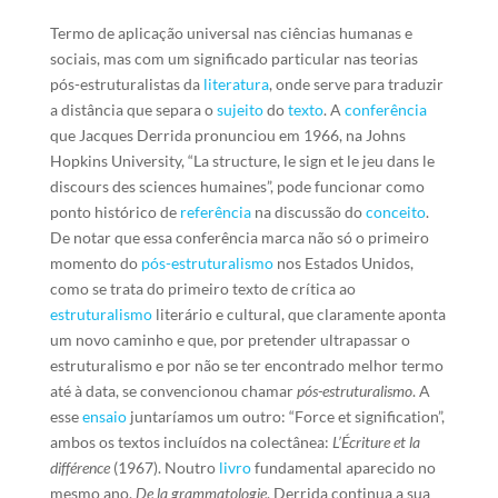
Termo de aplicação universal nas ciências humanas e
sociais, mas com um significado particular nas teorias
pós-estruturalistas da
literatura
, onde serve para traduzir
a distância que separa o
sujeito
do
texto
. A
conferência
que Jacques Derrida pronunciou em 1966, na Johns
Hopkins University, “La structure, le sign et le jeu dans le
discours des sciences humaines”, pode funcionar como
ponto histórico de
referência
na discussão do
conceito
.
De notar que essa conferência marca não só o primeiro
momento do
pós-estruturalismo
nos Estados Unidos,
como se trata do primeiro texto de crítica ao
estruturalismo
literário e cultural, que claramente aponta
um novo caminho e que, por pretender ultrapassar o
estruturalismo e por não se ter encontrado melhor termo
até à data, se convencionou chamar
pós-estruturalismo
. A
esse
ensaio
juntaríamos um outro: “Force et signification”,
ambos os textos incluídos na colectânea:
L’Écriture et la
différence
(1967). Noutro
livro
fundamental aparecido no
mesmo ano,
De la grammatologie
, Derrida continua a sua