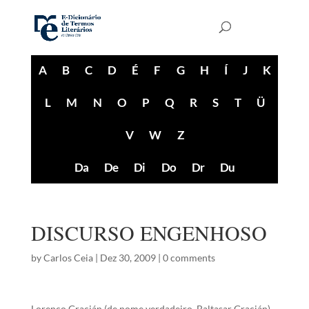
A
B
C
D
É
F
G
H
Í
J
K
L
M
N
O
P
Q
R
S
T
Ü
V
W
Z
Da
De
Di
Do
Dr
Du
DISCURSO ENGENHOSO
by
Carlos Ceia
|
Dez 30, 2009
|
0 comments
Lorenço Gracián (de nome verdadeiro, Baltasar Gracián),