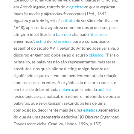
em
Arte de ingenio, tratado de la
agudeza
en que se explicam
todos los modos y diferencias de conceptos
(1ªed., 1642;
Agudeza y arte de ingenio,
é o
título
da versão definitiva em
1648), apresenta a agudeza como um dos processos para
atingir o ideal literário
barroco
chamado “
discurso
engenhoso”,
estilo
de
referência
para o conceptismo
espanhol do século XVII. Segundo António José Saraiva, o
discurso engenhoso opõe-se ao discurso
clássico
. “Para o
primeiro, as palavras não são representantes, mas seres
absolutos, nos quais não se distingue significante de
significado e que existem independentemente da relação
com os seus referentes. A orgânica do discurso consiste
em tirar de determinada
palavra
, por meio da
análise
lexicológica e gramatical, um número indefinido de outras
palavras, que se organizam segundo as leis de uma
composição, decorrente mais de uma
estética
geométrica
do que de uma geometria dedutiva.” (
O Discurso Engenhoso:
Ensaios sobre Vieira
, Gradiva, Lisboa, 1996, p.152).