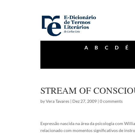
A
B
C
D
É
STREAM OF CONSCIO
by
Vera Tavares
|
Dez 27, 2009
|
0 comments
Expressão nascida na área da psicologia com Will
relacionado com momentos significativos de instro