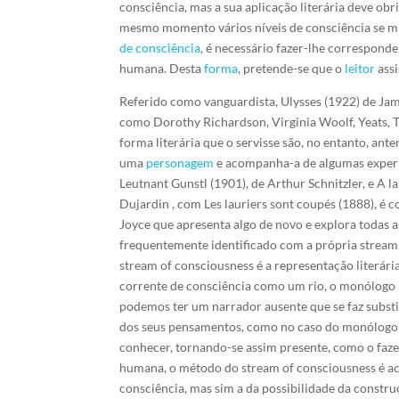
consciência, mas a sua aplicação literária deve obr
mesmo momento vários níveis de consciência se m
de consciência
, é necessário fazer-lhe correspon
humana. Desta
forma
, pretende-se que o
leitor
assi
Referido como vanguardista, Ulysses (1922) de Jam
como Dorothy Richardson, Virginia Woolf, Yeats, T
forma literária que o servisse são, no entanto, an
uma
personagem
e acompanha-a de algumas experiê
Leutnant Gunstl (1901), de Arthur Schnitzler, e A
Dujardin , com Les lauriers sont coupés (1888), é
Joyce que apresenta algo de novo e explora todas 
frequentemente identificado com a própria strea
stream of consciousness é a representação literár
corrente de consciência como um rio, o monólogo
podemos ter um narrador ausente que se faz substi
dos seus pensamentos, como no caso do monólogo 
conhecer, tornando-se assim presente, como o fazem
humana, o método do stream of consciousness é acus
consciência, mas sim a da possibilidade da const