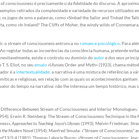
of consciousness é precisamente o da fidelidade do discurso. A aproxima
mplos retirados da complexidade e variedade de recursos utilizados em 
s jogos de sons e palavras, como «Sinbad the Sailor and Tinbad the Tailo
a, como «In Ireland? The Cliffs of Moher, the windy wilds of Connemara,
uir, o stream of consciousness entronca no
romance psicológico
. Para alé
. Ao registar todas as incoerências da consciência humana, pretende evit
 inevitavelmente, existe o controlo ou domínio do
autor
e dos seus princí
T. S. Eliot, no seu
ensaio
«Ulysses Order and Myth» (1923), chama método m
zador é a
intertextualidade
: a narrativa é uma mistura de referências a vá
, míticas e religiosas, em relação com as quais os acontecimentos ganham
 valor do tempo na narrativa: não lhe interessa um tempo histórico, mas
al Difference Between Stream of Consciousness and Interior Monologue»
954); Erwin R. Steinberg: The Stream of Consciousness Technique in the 
sness»,
Approaches to Teaching Joyce’s Ulysses
(1993); Melvin Friedman:
Stre
in the Modern Novel
(1954); Manfred Smuda: «”Stream of Consciousness” an
, nº13/3-4 (1981); Thomas Laborie Burns: «Stream of Consciousness: Joy