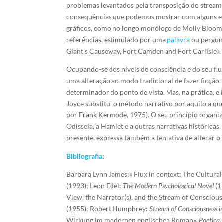
problemas levantados pela transposição do stream 
consequências que podemos mostrar com alguns exe
gráficos, como no longo monólogo de Molly Bloom; o
referências, estimulado por uma
palavra
ou pergunt
Giant’s Causeway, Fort Camden and Fort Carlisle».
Ocupando-se dos níveis de consciência e do seu fl
uma alteração ao modo tradicional de fazer ficção
determinador do ponto de vista. Mas, na prática, e
Joyce substitui o método narrativo por aquilo a que 
por Frank Kermode, 1975). O seu princípio organi
Odisseia, a Hamlet e a outras narrativas históricas
presente, expressa também a tentativa de alterar o
Bibliografia
:
Barbara Lynn James:« Flux in context: The Cultur
(1993); Leon Edel:
The Modern Psychological Novel
(1
View, the Narrator(s), and the Stream of Consciou
(1955); Robert Humphrey:
Stream of Consciousness 
Wirkung im modernen englischen Roman»,
Poetica