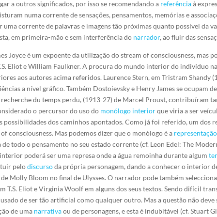
igar a outros significados, por isso se recomendando a
referência
à expres
isturam numa corrente de sensações, pensamentos, memórias e associaç
der uma corrente de palavras e imagens tão próximas quanto possível da 
sta, em primeira-mão e sem interferência do
narrador
, ao fluir das sen
es Joyce é um expoente da utilização do stream of consciousness, mas p
.S. Eliot e William Faulkner. A procura do mundo interior do indivíduo n
teriores aos autores acima referidos. Laurence Stern, em Tristram Shandy 
ncias a nível gráfico. Também Dostoievsky e Henry James se ocupam de l
 la recherche du temps perdu, (1913-27) de Marcel Proust, contribuíram 
 considerado o percursor do uso do
monólogo interior
que viria a ser veíc
as possibilidades dos caminhos apontados. Como já foi referido, um dos 
m of consciousness. Mas podemos dizer que o monólogo é a
representaçã
ia de todo o pensamento no seu estado corrente (cf. Leon Edel: The Mode
 interior poderá ser uma represa onde a água remoinha durante algum
te
tuir pelo
discurso
da própria personagem, dando a conhecer o interior des
de Molly Bloom no final de Ulysses. O narrador pode também selecciona
 T.S. Eliot e Virginia Woolf em alguns dos seus textos. Sendo difícil tra
ado de ser tão artificial como qualquer outro. Mas a questão não deve se
rução de uma
narrativa
ou de personagens, e esta é indubitável (cf. Stuart G