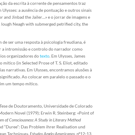
ção da escrita à corrente de pensamentos traz
Ulysses: a ausência de pontuação e outros sinais
r and Jinbad the Jailer…» e o jorrar de imagens e
 lough Neagh with submerged petrified city, the
m de ser uma resposta à psicologia freudiana, é
ar a intromissão e controlo do narrador como
pios organizadores do
texto
. Em Ulysses, James
ítico (in Selected Prose of T. S. Eliot, editado
rias narrativas. Em Ulysses, encontramos alusões à
 significado. Ao colocar em paralelo o passado e o
 sim um tempo mítico.
, Tese de Doutoramento, Universidade de Colorado
Modern Novel (1979); Erwin R. Steinberg: «Point of
am of Consciousness: A Study in Literary Method
d “Duree”: Das Problem ihrer Realisation und
cean Technique»,
Estudos Anglo-Americanos
, nº12-13