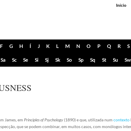
Início
F
G
H
Í
J
K
L
M
N
O
P
Q
R
S
Sa
Sc
Se
Si
Sj
Sk
So
Sp
Sq
St
Su
Sw
USNESS
iam James, em
Principles of Psychology
(1890) e que, utilizada num
contexto
specção, que se podem combinar, em muitos casos, com monólogos interio