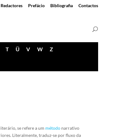
Redactores
Prefácio
Bibliografia
Contactos
T
Ü
V
W
Z
literário, se refere a um
método
narrativo
res. Literalmente, traduz-se por fluxo da