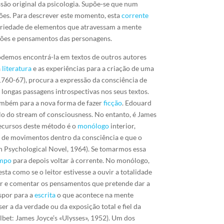
são original da psicologia. Supõe-se que num
ões. Para descrever este momento, esta
corrente
variedade de elementos que atravessam a mente
sações e pensamentos das personagens.
odemos encontrá-la em textos de outros autores
a
literatura
e as experiências para a criação de uma
(1760-67), procura a expressão da consciência de
ongas passagens introspectivas nos seus textos.
também para a nova forma de fazer
ficção
. Edouard
ulo do stream of consciousness. No entanto, é James
recursos deste método é o
monólogo
interior,
o
de movimentos dentro da consciência e que o
rn Psychological Novel, 1964). Se tomarmos essa
mpo
para depois voltar à corrente. No monólogo,
ta como se o leitor estivesse a ouvir a totalidade
r e comentar os pensamentos que pretende dar a
nspor para a
escrita
o que acontece na mente
r a da verdade ou da exposição total e fiel da
ilbet: James Joyce’s «Ulysses», 1952). Um dos