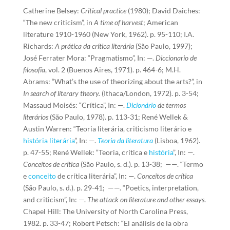
Catherine Belsey:
Critical practice
(1980); David Daiches:
“The new criticism”, in
A time of harvest
; American
literature 1910-1960 (New York, 1962). p. 95-110; I.A.
Richards:
A prática da crítica literária
(São Paulo, 1997);
José Ferrater Mora: “Pragmatismo”, In: —.
Diccionario de
filosofía
, vol. 2 (Buenos Aires, 1971). p. 464-6; M.H.
Abrams: “What’s the use of theorizing about the arts?”, in
In search of literary theory.
(Ithaca/London, 1972). p. 3-54;
Massaud Moisés: “Crítica”, In: —.
Dicionário
de termos
literários
(São Paulo, 1978). p. 113-31; René Wellek &
Austin Warren: “Teoria literária, criticismo literário e
história literária
”, In: —.
Teoria da literatura
(Lisboa, 1962).
p. 47-55; René Wellek: “Teoria, crítica e
história
”, In: —.
Conceitos de crítica
(São Paulo, s. d.). p. 13-38; ——. “Termo
e
conceito
de crítica literária”, In: —.
Conceitos de crítica
(São Paulo, s. d.). p. 29-41; ——. “Poetics, interpretation,
and criticism”, In: —.
The attack on literature and other essays
.
Chapel Hill: The University of North Carolina Press,
1982. p. 33-47; Robert Petsch: “El análisis de la obra