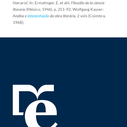
literaria”, In: Ermatinger, E. et alii.
Filosofía da la ciencia
literaria
(México, 1946). p. 251-92; Wolfgang Kayser:
Análise e
interpretação
da obra literária,
2 vols (Coimbra,
1968);