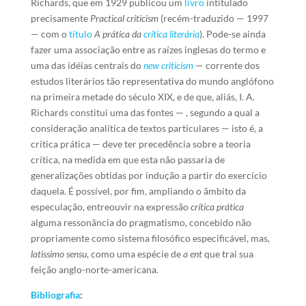
Richards, que em 1929 publicou um
livro
intitulado
precisamente
Practical criticism
(recém-traduzido — 1997
— com o
título
A prática da
crítica literária
). Pode-se ainda
fazer uma associação entre as raízes inglesas do termo e
uma das idéias centrais do
new criticism
— corrente dos
estudos literários tão representativa do mundo anglófono
na primeira metade do século XIX, e de que, aliás, I. A.
Richards constitui uma das fontes — , segundo a qual a
consideração analítica de textos particulares — isto é, a
crítica prática — deve ter precedência sobre a teoria
crítica, na medida em que esta não passaria de
generalizações obtidas por indução a partir do exercício
daquela. É possível, por fim, ampliando o âmbito da
especulação, entreouvir na expressão
crítica prática
alguma ressonância do pragmatismo, concebido não
propriamente como sistema filosófico especificável, mas,
latissimo sensu
, como uma espécie de
a ent
que trai sua
feição anglo-norte-americana.
Bibliografia
: