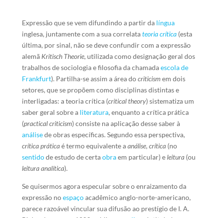
Expressão que se vem difundindo a partir da
língua
inglesa, juntamente com a sua correlata
teoria crítica
(esta
última, por sinal, não se deve confundir com a expressão
alemã
Kritisch Theorie
, utilizada como designação geral dos
trabalhos de sociologia e filosofia da chamada
escola de
Frankfurt
). Partilha-se assim a área do
criticism
em dois
setores, que se propõem como disciplinas distintas e
interligadas: a teoria crítica (
critical theory
) sistematiza um
saber geral sobre a
literatura
, enquanto a crítica prática
(
practical criticism
) consiste na aplicação desse saber à
análise
de obras específicas. Segundo essa perspectiva,
crítica prática
é termo equivalente a
análise
,
crítica
(no
sentido
de estudo de certa
obra
em particular) e
leitura
(ou
leitura analítica
).
Se quisermos agora especular sobre o enraizamento da
expressão no
espaço
acadêmico anglo-norte-americano,
parece razoável vincular sua difusão ao prestígio de I. A.