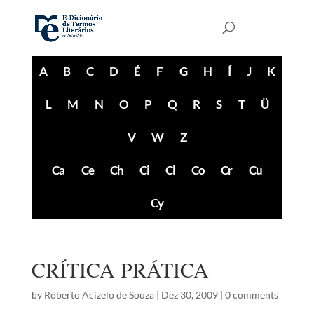
A
B
C
D
É
F
G
H
Í
J
K
L
M
N
O
P
Q
R
S
T
Ü
V
W
Z
Ca
Ce
Ch
Ci
Cl
Co
Cr
Cu
Cy
CRÍTICA PRÁTICA
by
Roberto Acízelo de Souza
|
Dez 30, 2009
|
0 comments