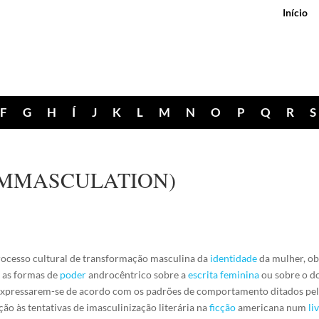
Início
F
G
H
Í
J
K
L
M
N
O
P
Q
R
S
IMMASCULATION)
processo cultural de transformação masculina da
identidade
da mulher, ob
s as formas de
poder
androcêntrico sobre a
escrita feminina
ou sobre o d
 expressarem-se de acordo com os padrões de comportamento ditados pelas
ão às tentativas de imasculinização literária na
ficção
americana num
li