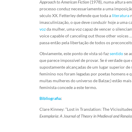
Approach to American Fiction
(1978), numa altura em
processo conduz necessariamente a uma imposição 
século XX. Fetterley defende que toda a
literatura
n
imasculinização, o que deve conduzir hoje a uma c
voz
da mulher, uma voz capaz de vencer o silenciame
voice capable of canceling out those other voices …
passa então pela libertação de todos os preconceit
Obviamente, este ponto de vista só faz
sentido
se a
que parece impossível de provar. Se é verdade que
supostamente alcançadas de um lugar superior de 
feminino nos foram legadas por poetas homens e qu
muitas mulheres do universo de Balzac) estão mais 
feminista concede a este termo.
Bibliografia
:
Clare Kinney: “Lost in Translation: The Vicissitud
Exemplaria: A Journal of Theory in Medieval and Renais