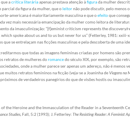
 que a
crítica literária
apenas prestava atenção à
figura
da mulher descrit
parcial da figura da mulher, que o
leitor
não pode discutir, pelo menos o
orte-americana é maioritariamente masculina e que o
efeito
que consegu
ada vez mais necessária emancipação da mulher como leitora de literatur
nto da imasculinização: “[f]eminist criticism represents the discovery/r
 which spoke about us and to us but never for us” (Fetterley, 1981: xxiii-
os que se entrelaçam nas ficções masculinas e pela descoberta de uma ide
creditarmos que todas as imagens femininas criadas por homens são pr
 os retratos de mulheres do
romance
do século XIX, por exemplo, são retr
sociedades, onde a mulher parece ser apenas um adereço, não é menos ve
e muitos retratos femininos na ficção (veja-se a Joaninha de
Viagens na 
próximos de verdadeiros panegírios do que de visões hostis ou imasculini
es of the Heroine and the Immasculation of the Reader in a Seventeenth 
sance Studies
, Fall, 5:2 (1993); J. Fetterley:
The Resisting Reader: A Feminist A