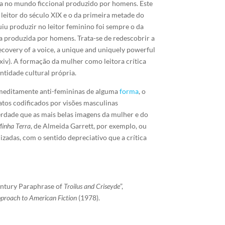
a no mundo ficcional produzido por homens. Este
 leitor do século XIX e o da primeira metade do
iu produzir no leitor feminino foi sempre o da
a produzida por homens. Trata-se de redescobrir a
ecovery of a voice, a unique and uniquely powerful
xxiv). A formação da mulher como leitora crítica
ntidade cultural própria.
emeditamente anti-femininas de alguma
forma
, o
atos codificados por visões masculinas
rdade que as mais belas imagens da mulher e do
Minha Terra
, de Almeida Garrett, por exemplo, ou
zadas, com o sentido depreciativo que a crítica
Century Paraphrase of
Troilus and Criseyde
”,
pproach to American Fiction
(1978).