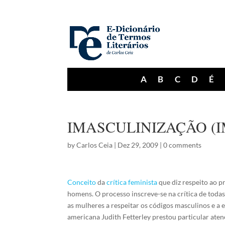
A
B
C
D
É
IMASCULINIZAÇÃO (
by
Carlos Ceia
|
Dez 29, 2009
|
0 comments
Conceito
da
crítica feminista
que diz respeito ao 
homens. O processo inscreve-se na crítica de toda
as mulheres a respeitar os códigos masculinos e a
americana Judith Fetterley prestou particular atenç