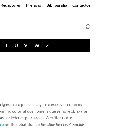
Redactores
Prefácio
Bibliografia
Contactos
T
Ü
V
W
Z
rigando-a a pensar, a agir e a escrever como os
omínio cultural dos homens que sempre obrigaram
 sociedades patriarcais. A crítica norte-
vro
muito debatido,
The Resisting Reader: A Feminist