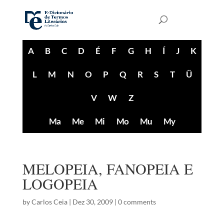
A
B
C
D
É
F
G
H
Í
J
K
L
M
N
O
P
Q
R
S
T
Ü
V
W
Z
Ma
Me
Mi
Mo
Mu
My
MELOPEIA, FANOPEIA E
LOGOPEIA
by
Carlos Ceia
|
Dez 30, 2009
|
0 comments