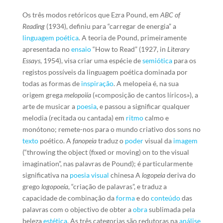
Os três modos retóricos que Ezra Pound, em
ABC of
Reading
(1934), definiu para “carregar de energia” a
linguagem
poética
. A teoria de Pound, primeiramente
apresentada no
ensaio
“How to Read” (1927, in
Literary
Essays
, 1954), visa criar uma espécie de
semiótica
para os
registos possíveis da linguagem poética dominada por
todas as formas de
inspiração
. A melopeia é, na sua
origem grega
melopoiía
(«composição de cantos líricos»), a
arte de musicar a
poesia
, e passou a significar qualquer
melodia (recitada ou cantada) em
ritmo
calmo e
monótono; remete-nos para o mundo criativo dos sons no
texto
poético. A
fanopeia
traduz o
poder
visual da
imagem
(“throwing the object (fixed or moving) on to the visual
imagination”, nas palavras de Pound); é particularmente
significativa na
poesia visual
chinesa A
l
ogopeia
deriva do
grego
logopoeía
, “criação de palavras”, e traduz a
capacidade de combinação da
forma
e do
conteúdo
das
palavras com o objectivo de obter a
obra
sublimada pela
beleza
estética
. As três categorias são redutoras na
análise