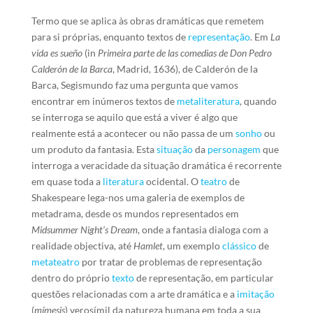
Termo que se aplica às obras dramáticas que remetem
para si próprias, enquanto textos de
representação
. Em
La
vida es sueño
(in
Primeira parte de las comedias de Don Pedro
Calderón de la Barca
, Madrid, 1636), de Calderón de la
Barca, Segismundo faz uma pergunta que vamos
encontrar em inúmeros textos de
metaliteratura
, quando
se interroga se aquilo que está a viver é algo que
realmente está a acontecer ou não passa de um
sonho
ou
um produto da fantasia. Esta
situação
da
personagem
que
interroga a veracidade da situação dramática é recorrente
em quase toda a
literatura
ocidental. O
teatro
de
Shakespeare lega-nos uma galeria de exemplos de
metadrama, desde os mundos representados em
Midsummer Night’s Dream
, onde a fantasia dialoga com a
realidade objectiva, até
Hamlet
, um exemplo
clássico
de
metateatro
por tratar de problemas de representação
dentro do próprio
texto
de representação, em particular
questões relacionadas com a arte dramática e a
imitação
(
mímesis
) verosímil da natureza humana em toda a sua