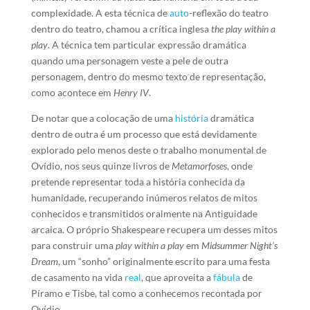
complexidade. A esta técnica de
auto
-reflexão do teatro
dentro do teatro, chamou a crítica inglesa
the play within a
play
. A técnica tem particular expressão dramática
quando uma personagem veste a pele de outra
personagem, dentro do mesmo texto de representação,
como acontece em
Henry IV
.
De notar que a colocação de uma
história
dramática
dentro de outra é um processo que está devidamente
explorado pelo menos deste o trabalho monumental de
Ovídio, nos seus quinze livros de
Metamorfoses
, onde
pretende representar toda a história conhecida da
humanidade, recuperando inúmeros relatos de mitos
conhecidos e transmitidos oralmente na Antiguidade
arcaica. O próprio Shakespeare recupera um desses mitos
para construir uma
play within a play
em
Midsummer Night’s
Dream
, um “sonho” originalmente escrito para uma festa
de casamento na vida
real
, que aproveita a
fábula
de
Píramo e Tisbe, tal como a conhecemos recontada por
Ovídio.