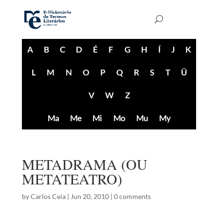
A
B
C
D
É
F
G
H
Í
J
K
L
M
N
O
P
Q
R
S
T
Ü
V
W
Z
Ma
Me
Mi
Mo
Mu
My
METADRAMA (OU
METATEATRO)
by
Carlos Ceia
|
Jun 20, 2010
|
0 comments