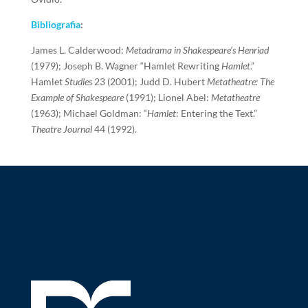
Bibliografia
:
James L. Calderwood:
Metadrama in Shakespeare’s Henriad
(1979); Joseph B. Wagner “Hamlet Rewriting
Hamlet
.”
Hamlet
Studies
23 (2001); Judd D. Hubert
Metatheatre: The
Example of Shakespeare
(1991); Lionel Abel:
Metatheatre
(1963); Michael Goldman: “
Hamlet
: Entering the Text.”
Theatre Journal
44 (1992).