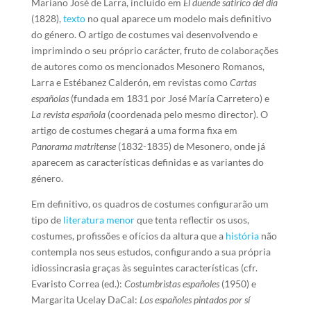
Mariano José de Larra, incluído em
El duende satírico del día
(1828),
texto
no qual aparece um modelo mais definitivo
do género. O artigo de costumes vai desenvolvendo e
imprimindo o seu próprio carácter, fruto de colaborações
de autores como os mencionados Mesonero Romanos,
Larra e Estébanez Calderón, em revistas como
Cartas
españolas
(fundada em 1831 por José María Carretero) e
La revista española
(coordenada pelo mesmo director). O
artigo de costumes chegará a uma forma fixa em
Panorama matritense
(1832-1835) de Mesonero, onde já
aparecem as características definidas e as variantes do
género.
Em definitivo, os quadros de costumes configurarão um
tipo de
literatura menor
que tenta reflectir os usos,
costumes, profissões e ofícios da altura que a
história
não
contempla nos seus estudos, configurando a sua própria
idiossincrasia graças às seguintes características (cfr.
Evaristo Correa (ed.):
Costumbristas españoles
(1950) e
Margarita Ucelay DaCal:
Los españoles pintados por sí