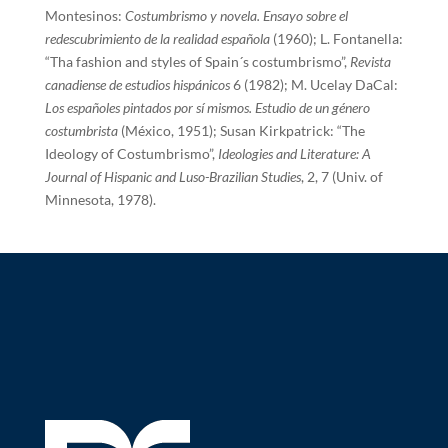
Montesinos:
Costumbrismo y novela. Ensayo sobre el
redescubrimiento de la realidad española
(1960); L. Fontanella:
“Tha fashion and styles of Spain´s costumbrismo”,
Revista
canadiense de estudios hispánicos
6 (1982); M. Ucelay DaCal:
Los españoles pintados por sí mismos.
Estudio de un género
costumbrista
(México, 1951); Susan Kirkpatrick: “The
Ideology of Costumbrismo”,
Ideologies and Literature: A
Journal of Hispanic and Luso-Brazilian Studies
, 2, 7 (Univ. of
Minnesota, 1978).