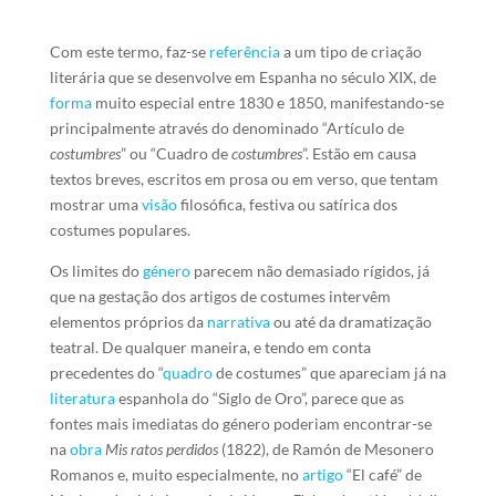
Com este termo, faz-se
referência
a um tipo de criação
literária que se desenvolve em Espanha no século XIX, de
forma
muito especial entre 1830 e 1850, manifestando-se
principalmente através do denominado “Artículo de
costumbres
” ou “Cuadro de
costumbres
”. Estão em causa
textos breves, escritos em prosa ou em verso, que tentam
mostrar uma
visão
filosófica, festiva ou satírica dos
costumes populares.
Os limites do
género
parecem não demasiado rígidos, já
que na gestação dos artigos de costumes intervêm
elementos próprios da
narrativa
ou até da dramatização
teatral. De qualquer maneira, e tendo em conta
precedentes do “
quadro
de costumes” que apareciam já na
literatura
espanhola do “Siglo de Oro”, parece que as
fontes mais imediatas do género poderiam encontrar-se
na
obra
Mis ratos perdidos
(1822), de Ramón de Mesonero
Romanos e, muito especialmente, no
artigo
“El café” de