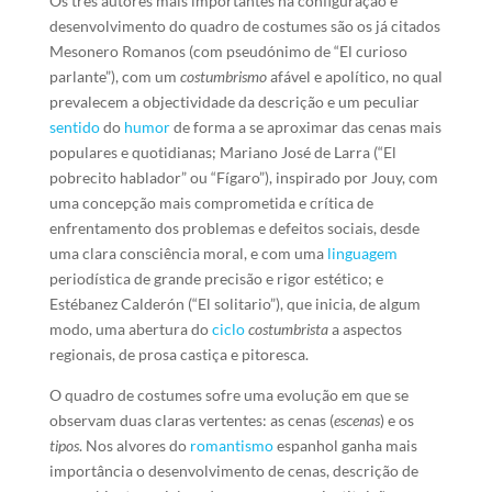
Os três autores mais importantes na configuração e
desenvolvimento do quadro de costumes são os já citados
Mesonero Romanos (com pseudónimo de “El curioso
parlante”), com um
costumbrismo
afável e apolítico, no qual
prevalecem a objectividade da descrição e um peculiar
sentido
do
humor
de forma a se aproximar das cenas mais
populares e quotidianas; Mariano José de Larra (“El
pobrecito hablador” ou “Fígaro”), inspirado por Jouy, com
uma concepção mais comprometida e crítica de
enfrentamento dos problemas e defeitos sociais, desde
uma clara consciência moral, e com uma
linguagem
periodística de grande precisão e rigor estético; e
Estébanez Calderón (“El solitario”), que inicia, de algum
modo, uma abertura do
ciclo
costumbrista
a aspectos
regionais, de prosa castiça e pitoresca.
O quadro de costumes sofre uma evolução em que se
observam duas claras vertentes: as cenas (
escenas
) e os
tipos
. Nos alvores do
romantismo
espanhol ganha mais
importância o desenvolvimento de cenas, descrição de