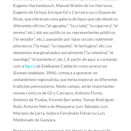
Eugenio Hartzenbusch, Manuel Bretón de los Herreros,
Eugenio de Ochoa, Enrique Gil y Carrasco ou o Duque de
Rivas, que oferecem uma galeria de tipos que vão desde os
diferentes ofícios (“el aguador”, “la criada”, “la cigarrera”, “el
sereno”, etc.) até aos políticos ou representantes públicos
(“el senador”, etc.), passando por tipos sociais realmente
pitorescos (“la maja”, “la coqueta”, “el lechugino”, etc.) ou
elementos marginalizados socialmente (“la celestina”, “el
mendigo”, “el bandolero”, etc.). A partir de aqui, e contando
com a
figura
de Estébanez Calderón como precursor
(
Escenas andaluzas
, 1846), começa a aparecer un
costumbrismo
regionalista, que tenta explorar as diferentes
tradições peninsulares. Neste campo, serão importantes
nomes como os de Gil y Carrasco, Antonio Flores,
Antonio de Trueba, Vicente Barrantes, Tomás Rodríguez
Rubí, Antonio Neira de Mosquera, Luis Taboada, Luis
Mariano de Larra, Isidoro Fernández Flórez ou Luis
Maldonado de Guevara.
Parece claro que o exercício das técnicas de descrição