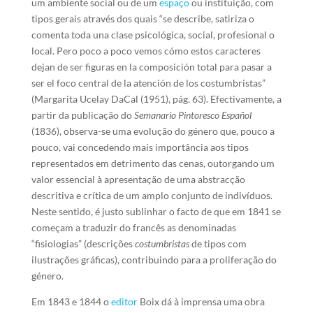
um ambiente social ou de um
espaço
ou instituição, com
tipos gerais através dos quais “se describe, satiriza o
comenta toda una clase psicológica, social, profesional o
local. Pero poco a poco vemos cómo estos caracteres
dejan de ser figuras en la composición total para pasar a
ser el foco central de la atención de los costumbristas”
(Margarita Ucelay DaCal (1951), pág. 63). Efectivamente, a
partir da publicação do
Semanario Pintoresco Español
(1836), observa-se uma evolução do género que, pouco a
pouco, vai concedendo mais importância aos tipos
representados em detrimento das cenas, outorgando um
valor essencial à apresentação de uma abstracção
descritiva e crítica de um amplo conjunto de indivíduos.
Neste sentido, é justo sublinhar o facto de que em 1841 se
começam a traduzir do francês as denominadas
“fisiologias” (descrições
costumbristas
de tipos com
ilustrações gráficas), contribuindo para a proliferação do
género.
Em 1843 e 1844 o
editor
Boix dá à imprensa uma obra