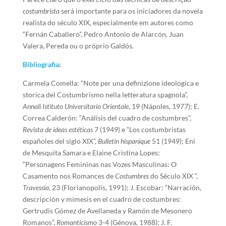
costumbrista
será importante para os iniciadores da novela
realista do século XIX, especialmente em autores como
“Fernán Caballero”, Pedro Antonio de Alarcón, Juan
Valera, Pereda ou o próprio Galdós.
Bibliografia
:
Carmela Comella: “Note per una definizione ideologica e
storica del Costumbrismo nella letteratura spagnola”,
Annali Istituto Universitario Orientale
, 19 (Nápoles, 1977); E.
Correa Calderón: “Análisis del cuadro de costumbres”,
Revista de ideas estéticas
7 (1949) e “Los costumbristas
españoles del siglo XIX”,
Bulletin hispanique
51 (1949); Eni
de Mesquita Samara e Elaine Cristina Lopes:
“Personagens Femininas nas Vozes Masculinas: O
Casamento nos Romances de
Costumbres
do Século XIX “,
Travessia
, 23 (Florianopolis, 1991); J. Escobar: “Narración,
descripción y mímesis en el cuadro de costumbres:
Gertrudis Gómez de Avellaneda y Ramón de Mesonero
Romanos”,
Romanticismo
3-4 (Génova, 1988); J. F.