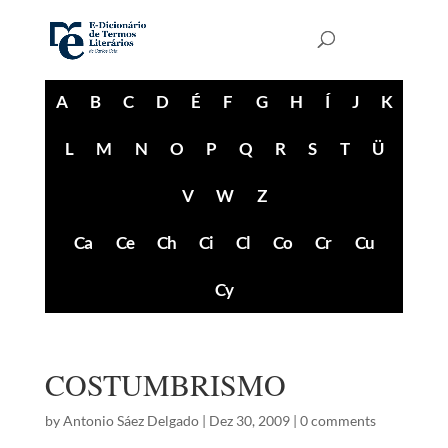
A
B
C
D
É
F
G
H
Í
J
K
L
M
N
O
P
Q
R
S
T
Ü
V
W
Z
Ca
Ce
Ch
Ci
Cl
Co
Cr
Cu
Cy
COSTUMBRISMO
by
Antonio Sáez Delgado
|
Dez 30, 2009
|
0 comments