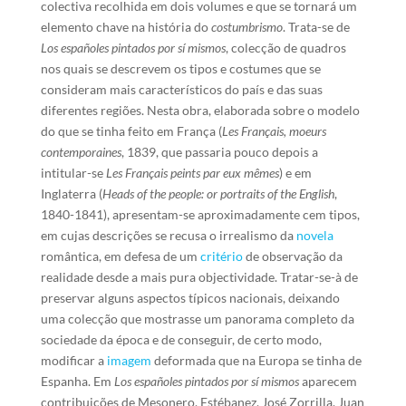
colectiva recolhida em dois volumes e que se tornará um
elemento chave na história do
costumbrismo
. Trata-se de
Los españoles pintados por sí mismos
, colecção de quadros
nos quais se descrevem os tipos e costumes que se
consideram mais característicos do país e das suas
diferentes regiões. Nesta obra, elaborada sobre o modelo
do que se tinha feito em França (
Les Français, moeurs
contemporaines
, 1839, que passaria pouco depois a
intitular-se
Les Français peints par eux mêmes
) e em
Inglaterra (
Heads of the people: or portraits of the English
,
1840-1841), apresentam-se aproximadamente cem tipos,
em cujas descrições se recusa o irrealismo da
novela
romântica, em defesa de um
critério
de observação da
realidade desde a mais pura objectividade. Tratar-se-à de
preservar alguns aspectos típicos nacionais, deixando
uma colecção que mostrasse um panorama completo da
sociedade da época e de conseguir, de certo modo,
modificar a
imagem
deformada que na Europa se tinha de
Espanha. Em
Los españoles pintados por sí mismos
aparecem
contribuições de Mesonero, Estébanez, José Zorrilla, Juan