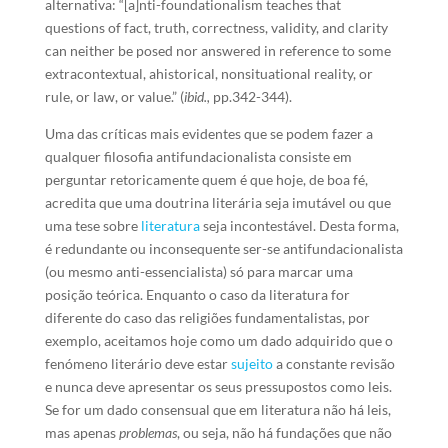
alternativa: “[a]nti-foundationalism teaches that
questions of fact, truth, correctness, validity, and clarity
can neither be posed nor answered in reference to some
extracontextual, ahistorical, nonsituational reality, or
rule, or law, or value.” (
ibid.,
pp.342-344).
Uma das críticas mais evidentes que se podem fazer a
qualquer filosofia antifundacionalista consiste em
perguntar retoricamente quem é que hoje, de boa fé,
acredita que uma doutrina literária seja imutável ou que
uma tese sobre
literatura
seja incontestável. Desta forma,
é redundante ou inconsequente ser-se antifundacionalista
(ou mesmo anti-essencialista) só para marcar uma
posição teórica. Enquanto o caso da literatura for
diferente do caso das religiões fundamentalistas, por
exemplo, aceitamos hoje como um dado adquirido que o
fenómeno literário deve estar
sujeito
a constante revisão
e nunca deve apresentar os seus pressupostos como leis.
Se for um dado consensual que em literatura não há leis,
mas apenas
problemas
, ou seja, não há fundações que não