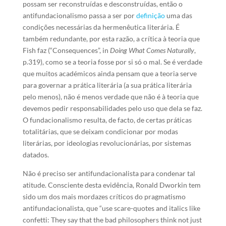
possam ser reconstruídas e desconstruídas, então o
antifundacionalismo passa a ser por
definição
uma das
condições necessárias da hermenêutica literária. É
também redundante, por esta razão, a crítica à teoria que
Fish faz (“Consequences”, in
Doing What Comes Naturally
,
p.319), como se a teoria fosse por si só o mal. Se é verdade
que muitos académicos ainda pensam que a teoria serve
para governar a prática literária (a sua prática literária
pelo menos), não é menos verdade que não é à teoria que
devemos pedir responsabilidades pelo uso que dela se faz.
O fundacionalismo resulta, de facto, de certas práticas
totalitárias, que se deixam condicionar por modas
literárias, por ideologias revolucionárias, por sistemas
datados.
Não é preciso ser antifundacionalista para condenar tal
atitude. Consciente desta evidência, Ronald Dworkin tem
sido um dos mais mordazes críticos do pragmatismo
antifundacionalista, que “use scare-quotes and italics like
confetti: They say that the bad philosophers think not just