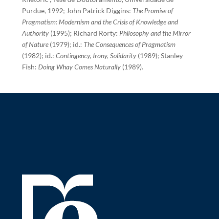
Purdue, 1992; John Patrick Diggins:
The Promise of
Pragmatism: Modernism and the Crisis of Knowledge and
Authority
(1995); Richard Rorty:
Philosophy and the Mirror
of Nature
(1979); id.:
The Consequences of Pragmatism
(1982); id.:
Contingency, Irony, Solidarity
(1989); Stanley
Fish:
Doing Whay Comes Naturally
(1989).