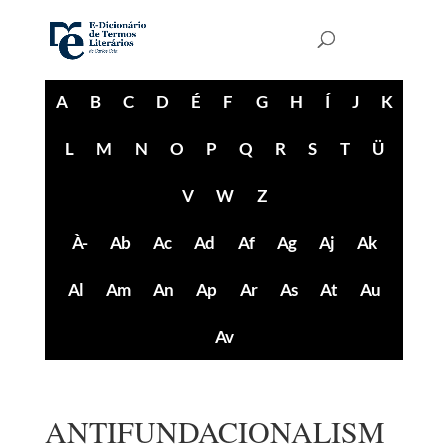
A
B
C
D
É
F
G
H
Í
J
K
L
M
N
O
P
Q
R
S
T
Ü
V
W
Z
À-
Ab
Ac
Ad
Af
Ag
Aj
Ak
Al
Am
An
Ap
Ar
As
At
Au
Av
ANTIFUNDACIONALISM