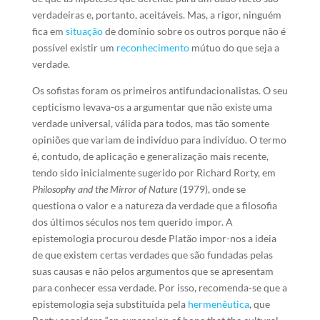
verdadeiras e, portanto, aceitáveis. Mas, a rigor, ninguém
fica em
situação
de domínio sobre os outros porque não é
possível existir um
reconhecimento
mútuo do que seja a
verdade.
Os sofistas foram os primeiros antifundacionalistas. O seu
cepticismo levava-os a argumentar que não existe uma
verdade universal, válida para todos, mas tão somente
opiniões que variam de indivíduo para indivíduo. O termo
é, contudo, de aplicação e generalização mais recente,
tendo sido inicialmente sugerido por Richard Rorty, em
Philosophy and the Mirror of Nature
(1979), onde se
questiona o valor e a natureza da verdade que a filosofia
dos últimos séculos nos tem querido impor. A
epistemologia procurou desde Platão impor-nos a ideia
de que existem certas verdades que são fundadas pelas
suas causas e não pelos argumentos que se apresentam
para conhecer essa verdade. Por isso, recomenda-se que a
epistemologia seja substituída pela
hermenêutica
, que