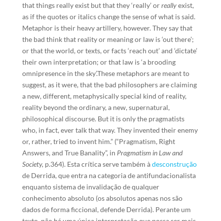
that things really exist but that they ‘really’ or
really
exist,
as if the quotes or italics change the sense of what is said.
Metaphor is their heavy artillery, however. They say that
the bad think that reality or meaning or law is ‘out there’;
or that the world, or texts, or facts ‘reach out’ and ‘dictate’
their own interpretation; or that law is ‘a brooding
omnipresence in the sky’.These metaphors are meant to
suggest, as it were, that the bad philosophers are claiming
a new, different, metaphysically special kind of reality,
reality beyond the ordinary, a new, supernatural,
philosophical discourse. But it is only the pragmatists
who, in fact, ever talk that way. They invented their enemy
or, rather, tried to invent him.” (“Pragmatism, Right
Answers, and True Banality”, in
Pragmatism in Law and
Society,
p.364). Esta crítica serve também à
desconstrução
de Derrida, que entra na categoria de antifundacionalista
enquanto sistema de invalidação de qualquer
conhecimento absoluto (os absolutos apenas nos são
dados de forma ficcional, defende Derrida). Perante um
texto, não há uma única interpretação que possa ser mais