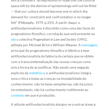
Rorty considera “an expression of hope that the cultural
space left by the demise of epistemology will not be filled
— that our culture should become one in which the
demand for constraint and confrontation is no longer
felt” (
Philosophy
, 1979, p.315). A partir daqui, o
antifundacionalismo é discutido como uma das faces do
pragmatismo filosófico, correlação que está presente na
obra
colectiva
Pragmatism in Law and Society
(1991),
editada por Michael Brint e William Weaver. A
mensagem
principal do pragmatismo filosófico é idêntica à tese
antifundacionalista da falência da certeza que se obtém
com a transcendentalização das nossas crenças como
única forma de as justificar. Não sendo uma negação
explícita da
metafísica
, o antifundacionalismo integra
uma crítica a todas as crenças na imutabilidade do
conhecimento: não há teses sempiternas, não há juízos
incontestáveis, não há conhecimento indiferente ao
contexto
em que é produzido.
A atitude antifundacionalista alargou-se a outras áreas e,