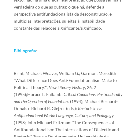
verdadeira do que as outras: o que há, defende a
perspectiva antifundacionalista da desconstrução, é
múltiplas interpretações, sujeitas à instabilidade
constante das relações significante/significado.
Bibliografia
:
Brint, Michael; Weaver, William G.; Garmon, Meredith
“What Difference Does Anti-Foundationalism Make to
Political Theory?”,
New Literary History
, 26, 2
(1995);Horace L. Failamb:
Critical Conditions: Postmodernity
and the Question of Foundations
(1994); Michael Bernard-
Donals e Richard R. Glejzer (eds.):
Rhetoric in na
Antifoudantional World: Language, Culture, and Pedagogy
(1998; John Michael Fritzman: “The Consequences of
Antifoundationalism: The Intersections of Dialectic and
Rhetoric”, Tese de Doutoramento, Universidade de