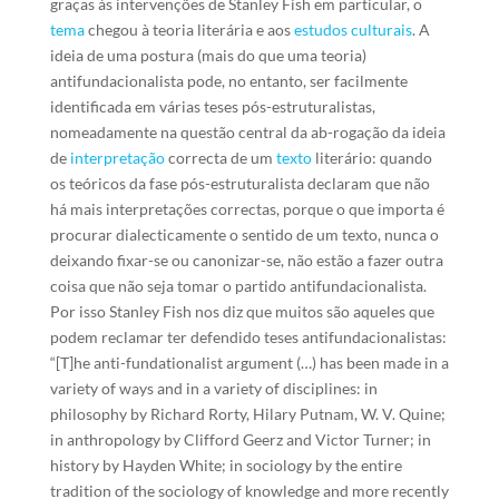
graças às intervenções de Stanley Fish em particular, o
tema
chegou à teoria literária e aos
estudos culturais
. A
ideia de uma postura (mais do que uma teoria)
antifundacionalista pode, no entanto, ser facilmente
identificada em várias teses pós-estruturalistas,
nomeadamente na questão central da ab-rogação da ideia
de
interpretação
correcta de um
texto
literário: quando
os teóricos da fase pós-estruturalista declaram que não
há mais interpretações correctas, porque o que importa é
procurar dialecticamente o sentido de um texto, nunca o
deixando fixar-se ou canonizar-se, não estão a fazer outra
coisa que não seja tomar o partido antifundacionalista.
Por isso Stanley Fish nos diz que muitos são aqueles que
podem reclamar ter defendido teses antifundacionalistas:
“[T]he anti-fundationalist argument (…) has been made in a
variety of ways and in a variety of disciplines: in
philosophy by Richard Rorty, Hilary Putnam, W. V. Quine;
in anthropology by Clifford Geerz and Victor Turner; in
history by Hayden White; in sociology by the entire
tradition of the sociology of knowledge and more recently