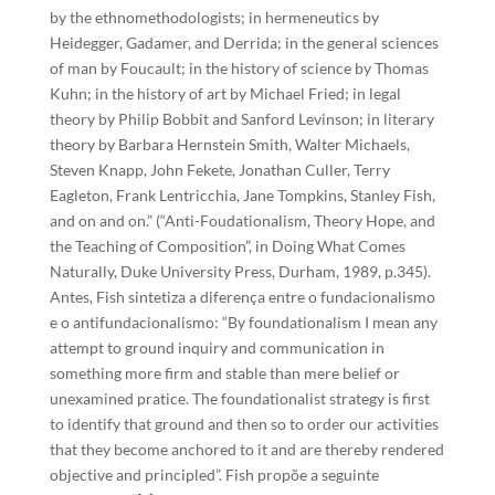
by the ethnomethodologists; in hermeneutics by
Heidegger, Gadamer, and Derrida; in the general sciences
of man by Foucault; in the history of science by Thomas
Kuhn; in the history of art by Michael Fried; in legal
theory by Philip Bobbit and Sanford Levinson; in literary
theory by Barbara Hernstein Smith, Walter Michaels,
Steven Knapp, John Fekete, Jonathan Culler, Terry
Eagleton, Frank Lentricchia, Jane Tompkins, Stanley Fish,
and on and on.” (“Anti-Foudationalism, Theory Hope, and
the Teaching of Composition”, in Doing What Comes
Naturally, Duke University Press, Durham, 1989, p.345).
Antes, Fish sintetiza a diferença entre o fundacionalismo
e o antifundacionalismo: “By foundationalism I mean any
attempt to ground inquiry and communication in
something more firm and stable than mere belief or
unexamined pratice. The foundationalist strategy is first
to identify that ground and then so to order our activities
that they become anchored to it and are thereby rendered
objective and principled”. Fish propõe a seguinte