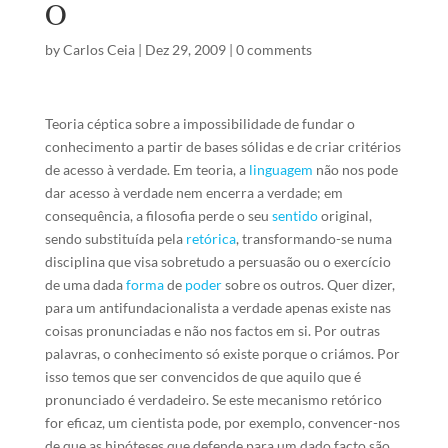
O
by
Carlos Ceia
|
Dez 29, 2009
|
0 comments
Teoria céptica sobre a impossibilidade de fundar o
conhecimento a partir de bases sólidas e de criar critérios
de acesso à verdade. Em teoria, a
linguagem
não nos pode
dar acesso à verdade nem encerra a verdade; em
consequência, a filosofia perde o seu
sentido
original,
sendo substituída pela
retórica
, transformando-se numa
disciplina que visa sobretudo a persuasão ou o exercício
de uma dada
forma
de
poder
sobre os outros. Quer dizer,
para um antifundacionalista a verdade apenas existe nas
coisas pronunciadas e não nos factos em si. Por outras
palavras, o conhecimento só existe porque o criámos. Por
isso temos que ser convencidos de que aquilo que é
pronunciado é verdadeiro. Se este mecanismo retórico
for eficaz, um cientista pode, por exemplo, convencer-nos
de que as hipóteses que defende para um dado facto são