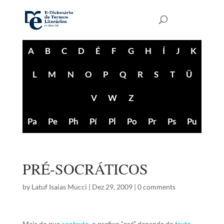
A
B
C
D
É
F
G
H
Í
J
K
L
M
N
O
P
Q
R
S
T
Ü
V
W
Z
Pa
Pe
Ph
Pí
Pl
Po
Pr
Ps
Pu
PRÉ-SOCRÁTICOS
by
Latuf Isaias Mucci
|
Dez 29, 2009
|
0 comments
Mais do que
contexto
, o prefixo “pré” depende do
texto
,