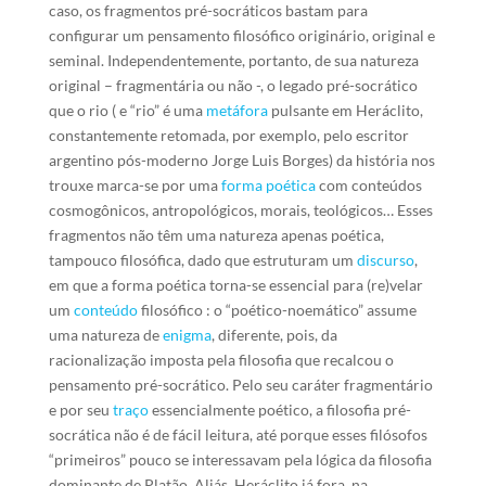
caso, os fragmentos pré-socráticos bastam para
configurar um pensamento filosófico originário, original e
seminal. Independentemente, portanto, de sua natureza
original – fragmentária ou não -, o legado pré-socrático
que o rio ( e “rio” é uma
metáfora
pulsante em Heráclito,
constantemente retomada, por exemplo, pelo escritor
argentino pós-moderno Jorge Luis Borges) da história nos
trouxe marca-se por uma
forma
poética
com conteúdos
cosmogônicos, antropológicos, morais, teológicos… Esses
fragmentos não têm uma natureza apenas poética,
tampouco filosófica, dado que estruturam um
discurso
,
em que a forma poética torna-se essencial para (re)velar
um
conteúdo
filosófico : o “poético-noemático” assume
uma natureza de
enigma
, diferente, pois, da
racionalização imposta pela filosofia que recalcou o
pensamento pré-socrático. Pelo seu caráter fragmentário
e por seu
traço
essencialmente poético, a filosofia pré-
socrática não é de fácil leitura, até porque esses filósofos
“primeiros” pouco se interessavam pela lógica da filosofia
dominante de Platão. Aliás, Heráclito já fora, na