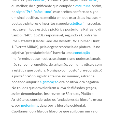
ou melhor, do significante que compõe e
estrutura
. Assim,
no
signo
“
Pré-Rafaelismo
”, esse prefixo confere ao signo
um sinal positivo, na medida em que os artistas ingleses –
poetas e pintores -, inscritos naquela
estética
finissecular,
recusavam toda estética pictórica posterior a Raffaello di
Sanzio ( 1483-1520), responsável, segundo a Confraria
Pré-Rafaelita (Dante Gabriele Rossetti, W. Holman Hunt,
J. Everett Millais), pela degenerescência da pintura. Já no
adjetivo “preestabelecido” haveria uma
conotação
indiferente, quase neutra, se algum signo pudesse, jamais,
não ser comprometido, de antemão, com uma ética e com
a estética que postula. No signo composto “pré-socrático”,
a parte “pré” do significante soa, no mínimo, estranha,
podendo adquirir
significação
ora positiva, ora negativa.
No rol dos que desvalorizam a leva de filósofos gregos,
assim denominados, inscrevem-se Sócrates, Platão e
Aristóteles, considerados os fundadores da filosofia grega
e, por
metonímia
, da própria filosofia ocidental.
Capitaneando a fila dos filósofos que atribuem um valor