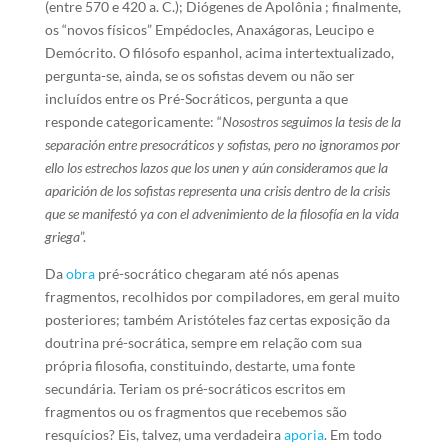
(entre 570 e 420 a. C.); Diógenes de Apolônia ; finalmente,
os “novos físicos” Empédocles, Anaxágoras, Leucipo e
Demócrito. O filósofo espanhol, acima intertextualizado,
pergunta-se, ainda, se os sofistas devem ou não ser
incluídos entre os Pré-Socráticos, pergunta a que
responde categoricamente: “
Nosostros seguimos la tesis de la
separación entre presocráticos y sofistas, pero no ignoramos por
ello los estrechos lazos que los unen y aún consideramos que la
aparición
de los sofistas representa una crisis dentro de la crisis
que se manifestó ya con el advenimiento de la filosofía en la vida
griega
”.
Da
obra
pré-socrático chegaram até nós apenas
fragmentos, recolhidos por compiladores, em geral muito
posteriores; também Aristóteles faz certas exposição da
doutrina pré-socrática, sempre em relação com sua
própria filosofia, constituindo, destarte, uma fonte
secundária. Teriam os pré-socráticos escritos em
fragmentos ou os fragmentos que recebemos são
resquícios? Eis, talvez, uma verdadeira
aporia
. Em todo