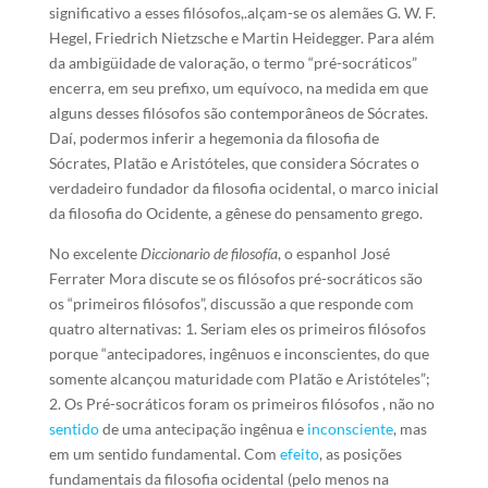
significativo a esses filósofos,.alçam-se os alemães G. W. F.
Hegel, Friedrich Nietzsche e Martin Heidegger. Para além
da ambigüidade de valoração, o termo “pré-socráticos”
encerra, em seu prefixo, um equívoco, na medida em que
alguns desses filósofos são contemporâneos de Sócrates.
Daí, podermos inferir a hegemonia da filosofia de
Sócrates, Platão e Aristóteles, que considera Sócrates o
verdadeiro fundador da filosofia ocidental, o marco inicial
da filosofia do Ocidente, a gênese do pensamento grego.
No excelente
Diccionario de filosofía
, o espanhol José
Ferrater Mora discute se os filósofos pré-socráticos são
os “primeiros filósofos”, discussão a que responde com
quatro alternativas: 1. Seriam eles os primeiros filósofos
porque “antecipadores, ingênuos e inconscientes, do que
somente alcançou maturidade com Platão e Aristóteles”;
2. Os Pré-socráticos foram os primeiros filósofos , não no
sentido
de uma antecipação ingênua e
inconsciente
, mas
em um sentido fundamental. Com
efeito
, as posições
fundamentais da filosofia ocidental (pelo menos na