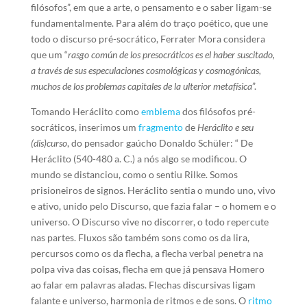
filósofos”, em que a arte, o pensamento e o saber ligam-se
fundamentalmente. Para além do traço poético, que une
todo o discurso pré-socrático, Ferrater Mora considera
que um “
rasgo común de los presocráticos es el haber suscitado,
a través de sus especulaciones cosmológicas y cosmogónicas,
muchos de los problemas capitales de la ulterior metafísica
”.
Tomando Heráclito como
emblema
dos filósofos pré-
socráticos, inserimos um
fragmento
de
Heráclito e seu
(dis)curso
, do pensador gaúcho Donaldo Schüler: “ De
Heráclito (540-480 a. C.) a nós algo se modificou. O
mundo se distanciou, como o sentiu Rilke. Somos
prisioneiros de signos. Heráclito sentia o mundo uno, vivo
e ativo, unido pelo Discurso, que fazia falar – o homem e o
universo. O Discurso vive no discorrer, o todo repercute
nas partes. Fluxos são também sons como os da lira,
percursos como os da flecha, a flecha verbal penetra na
polpa viva das coisas, flecha em que já pensava Homero
ao falar em palavras aladas. Flechas discursivas ligam
falante e universo, harmonia de ritmos e de sons. O
ritmo