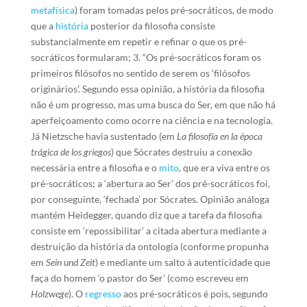
metafísica
) foram tomadas pelos pré-socráticos, de modo
que a
história
posterior da filosofia consiste
substancialmente em repetir e refinar o que os pré-
socráticos formularam; 3. “Os pré-socráticos foram os
primeiros filósofos no sentido de serem os ‘filósofos
originários’. Segundo essa opinião, a história da filosofia
não é um progresso, mas uma busca do Ser, em que não há
aperfeiçoamento como ocorre na ciência e na tecnologia.
Já Nietzsche havia sustentado (em
La filosofía en la época
trágica de los griegos
) que Sócrates destruiu a conexão
necessária entre a filosofia e o
mito
, que era viva entre os
pré-socráticos; a ‘abertura ao Ser’ dos pré-socráticos foi,
por conseguinte, ‘fechada’ por Sócrates. Opinião análoga
mantém Heidegger, quando diz que a tarefa da filosofia
consiste em ‘repossibilitar’ a citada abertura mediante a
destruição da história da ontologia (conforme propunha
em
Sein und Zeit
) e mediante um salto à autenticidade que
faça do homem ‘o pastor do Ser’ (como escreveu em
Holzwege
). O
regresso
aos pré-socráticos é pois, segundo