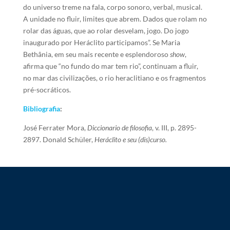
do universo treme na fala, corpo sonoro, verbal, musical.
A unidade no fluir, limites que abrem. Dados que rolam no
rolar das águas, que ao rolar desvelam, jogo. Do jogo
inaugurado por Heráclito participamos”. Se Maria
Bethânia, em seu mais recente e esplendoroso
show
,
afirma que “no fundo do mar tem rio”, continuam a fluir,
no mar das civilizações, o rio heraclitiano e os fragmentos
pré-socráticos.
Bibliografia
:
José Ferrater Mora,
Diccionario de filosofia
, v. III, p. 2895-
2897. Donald Schüler,
Heráclito e seu (dis)curso.