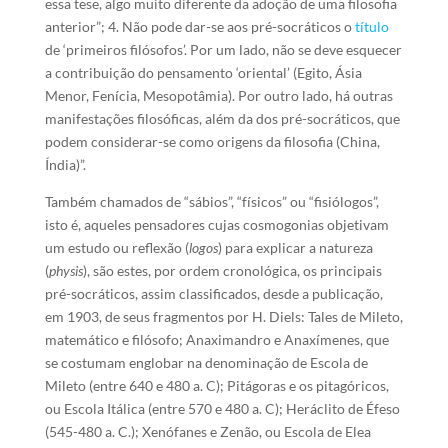
essa tese, algo muito diferente da adoção de uma filosofia
anterior”; 4. Não pode dar-se aos pré-socráticos o
título
de ‘primeiros filósofos’. Por um lado, não se deve esquecer
a contribuição do pensamento ‘oriental’ (Egito, Ásia
Menor, Fenícia, Mesopotâmia). Por outro lado, há outras
manifestações filosóficas, além da dos pré-socráticos, que
podem considerar-se como origens da filosofia (China,
Índia)”.
Também chamados de “sábios”, “físicos” ou “fisiólogos”,
isto é, aqueles pensadores cujas cosmogonias objetivam
um estudo ou reflexão (
logos
) para explicar a natureza
(
physis
), são estes, por ordem cronológica, os principais
pré-socráticos, assim classificados, desde a publicação,
em 1903, de seus fragmentos por H. Diels: Tales de Mileto,
matemático e filósofo; Anaximandro e Anaxímenes, que
se costumam englobar na denominação de Escola de
Mileto (entre 640 e 480 a. C); Pitágoras e os pitagóricos,
ou Escola Itálica (entre 570 e 480 a. C); Heráclito de Éfeso
(545-480 a. C.); Xenófanes e Zenão, ou Escola de Elea