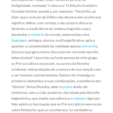
Antigüidade, nomeado “o obscuro”. O filósofo brasileiro
Donaldo Schüler pondera, por exemplo: “Heráclito, ao
dizer que o oráculo de Delfos não declara nem oculta mas
significa, define, com certeza, o seu próprio discurso.
Sentindo a insuficiência do sistema lingüístico para
desvendar o
mistério
do mundo, desenvolveu uma
linguagem
ambígua, alusiva, multissignificativa, apta a
apanhar a complexidade da realidade apenas
entrevista
,
discurso que gera outros discursos em corrente sem fim
determinável”. Haurindo na fonte perene do mito grego,
os Pré-socráticos enunciam, na aurora da filosofia
ocidental, interpretações do cosmos e de sua relação com
o ser humano: pioneiramente, Demócrito investiga os
primeiros elementos e suas combinações, a existência dos
“átomos”. Nessa filosofia, saber e
poesia
ainda são
sinônimos, sem a cisão posterior, decretada pela filosofia
hegemônica, que impõe a prudência e o
método
rigoroso.
Não admira a fascinação que os Pré-socráticos exerceram
sobre Nietzsche, que os considerava “os verdadeiros