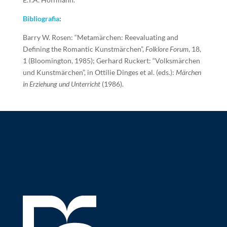
Bibliografia
:
Barry W. Rosen: “Metamärchen: Reevaluating and
Defining the Romantic Kunstmärchen”,
Folklore Forum
, 18,
1 (Bloomington, 1985); Gerhard Ruckert: “Volksmärchen
und Kunstmärchen”, in Ottilie Dinges et al. (eds.):
Märchen
in Erziehung und Unterricht
(1986).