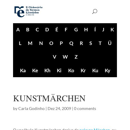
A
B
C
D
É
F
G
H
Í
J
K
L
M
N
O
P
Q
R
S
T
Ü
V
W
Z
Ka
Ke
Kh
Ki
Ko
Kr
Ku
Ky
KUNSTMÄRCHEN
by
Carla Godinho
|
Dez 24, 2009
|
0 comments
O vocábulo Kunstmärchen deriva da
palavra
Märchen
, ou