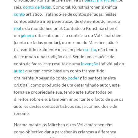
seja,
conto de fadas
. Como tal, Kunstmärchen significa
conto
artístico. Tratando-se de contos de fadas, nestes
contos existe a interpenetração de elementos do mundo
real
e do mundo ficcional. Contudo, o Kunstmärchen é
um
género
diferente, pois ao contrário do Volksmärchen
(conto de fadas popular), ou mesmo do Märchen, não é
transmitido oralmente mas sim pela
escrita
, não tendo
deste modo uma tradição oral. Sendo uma espécie de
conto de fadas, este resulta de uma
invenção
individual do
autor
que tem como base um conto transmitido
oralmente. Apesar do conto
poder
não ser totalmente
original, como produção de um determinado autor, este
torna-se propriedade sua, tendo este autor todos os
direitos sobre ele. É também importante o facto de que os
autores destes contos artísticos são já conhecidos e de
renome.
Normalmente, os Märchen ou os Volksmärchen têm
como objectivo dar a perceber às crianças a diferença