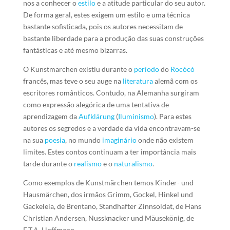
nos a conhecer o
estilo
e a atitude particular do seu autor.
De forma geral, estes exigem um estilo e uma técnica
bastante sofisticada, pois os autores necessitam de
bastante liberdade para a produção das suas construções
fantásticas e até mesmo bizarras.
O Kunstmärchen existiu durante o
período
do
Rocócó
francês, mas teve o seu auge na
literatura
alemã com os
escritores românticos. Contudo, na Alemanha surgiram
como expressão alegórica de uma tentativa de
aprendizagem da
Aufklärung
(
Iluminismo
). Para estes
autores os segredos e a verdade da vida encontravam-se
na sua
poesia
, no mundo
imaginário
onde não existem
limites. Estes contos continuam a ter importância mais
tarde durante o
realismo
e o
naturalismo
.
Como exemplos de Kunstmärchen temos Kinder- und
Hausmärchen, dos irmãos Grimm, Gockel, Hinkel und
Gackeleia, de Brentano, Standhafter Zinnsoldat, de Hans
Christian Andersen, Nussknacker und Mäusekönig, de
E.T.A. Hoffmann.