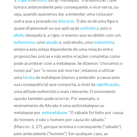
toma o antecendente pelo consequente, e vice-versa, ou
seja, quando queremos dar a entender uma coisa por
outra que a precede no
discurso
. Trata-se de uma figura
quase dispensável na sua aplicação
estilística
, pois o
efeito
desejado é, a rigor, o mesmo que se obtém com um
eufemismo
, uma
alusão
e, sobretudo, uma
metonímia
,
embora esta esteja dependente de uma relação entre
proposições únicas e não entre orações completas como
pode acontecer com a metalepse. Se dizemos “choramos o
nosso pai” por “o nosso pai morreu”, estamos a utilizar
uma
forma
de metalepse (damos a entender a causa pela
sua consequência) que comporta, a nível da
significação
,
uma atitude eufemística mais relevante. O movimento
oposto também pode ocorrer, Por exemplo, o
ensinamento de Abraão é uma antimetalepse ou
metalepse por
antimetábole
: “O sábado foi feito por causa
do homem, e não o homem por causa do sábado.”
(Marcos: 2, 27), porque se toma o consequente (“sábado”)
pelo antecedente (“homem”). Em qualquer caso, as