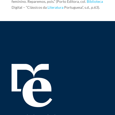
feminino. Reparemos, pois.” (Porto Editora, col.
Biblioteca
Digital – “Clássicos da
Literatura
Portuguesa”, s.d., p.63).