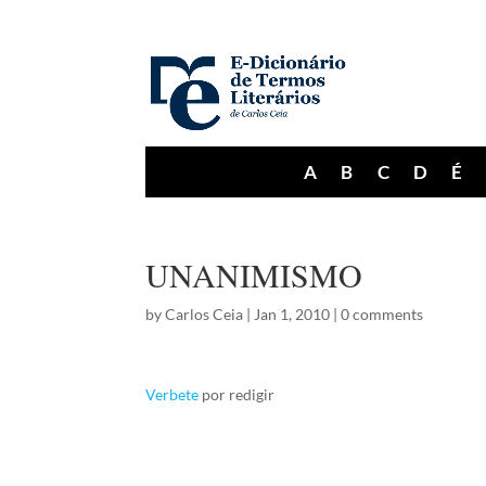
A
B
C
D
É
UNANIMISMO
by
Carlos Ceia
|
Jan 1, 2010
|
0 comments
Verbete
por redigir