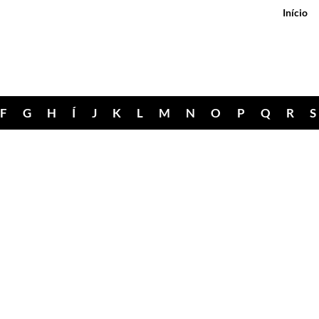
Início
F
G
H
Í
J
K
L
M
N
O
P
Q
R
S