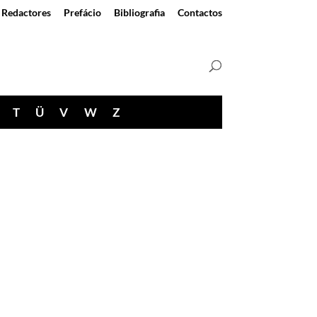
Redactores
Prefácio
Bibliografia
Contactos
T
Ü
V
W
Z