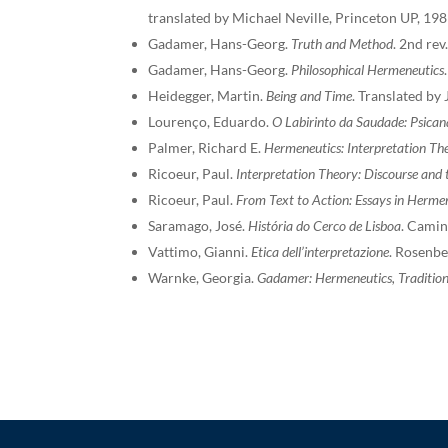
translated by Michael Neville, Princeton UP, 198
Gadamer, Hans-Georg.
Truth and Method
. 2nd re
Gadamer, Hans-Georg.
Philosophical Hermeneutics
Heidegger, Martin.
Being and Time
. Translated b
Lourenço, Eduardo.
O Labirinto da Saudade: Psican
Palmer, Richard E.
Hermeneutics: Interpretation Th
Ricoeur, Paul.
Interpretation Theory: Discourse and 
Ricoeur, Paul.
From Text to Action: Essays in Hermen
Saramago, José.
História do Cerco de Lisboa
. Camin
Vattimo, Gianni.
Etica dell’interpretazione
. Rosenbe
Warnke, Georgia.
Gadamer: Hermeneutics, Traditio