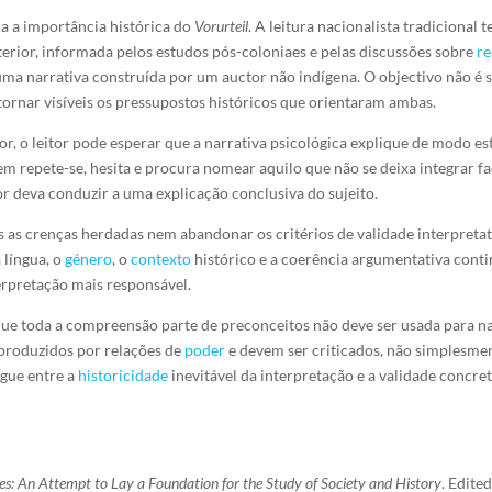
cia a importância histórica do
Vorurteil
. A leitura nacionalista tradicional t
terior, informada pelos estudos pós-coloniaes e pelas discussões sobre
r
ma narrativa construída por um auctor não indígena. O objectivo não é 
rnar visíveis os pressupostos históricos que orientaram ambas.
tor, o leitor pode esperar que a narrativa psicológica explique de modo e
agem repete-se, hesita e procura nomear aquilo que não se deixa integrar 
or deva conduzir a uma explicação conclusiva do sujeito.
s as crenças herdadas nem abandonar os critérios de validade interpret
 língua, o
género
, o
contexto
histórico e a coerência argumentativa conti
erpretação mais responsável.
que toda a compreensão parte de preconceitos não deve ser usada para na
 produzidos por relações de
poder
e devem ser criticados, não simplesme
ngue entre a
historicidade
inevitável da interpretação e a validade concret
es: An Attempt to Lay a Foundation for the Study of Society and History
. Edite