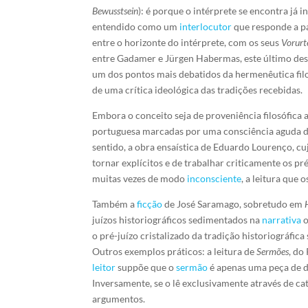
Bewusstsein
): é porque o intérprete se encontra já
entendido como um
interlocutor
que responde a pa
entre o horizonte do intérprete, com os seus
Vorurte
entre Gadamer e Jürgen Habermas, este último desc
um dos pontos mais debatidos da hermenêutica filo
de uma crítica ideológica das tradições recebidas.
Embora o conceito seja de proveniência filosófica a
portuguesa marcadas por uma consciência aguda do
sentido, a obra ensaística de Eduardo Lourenço, cu
tornar explícitos e de trabalhar criticamente os pré
muitas vezes de modo
inconsciente
, a leitura que 
Também a
ficção
de José Saramago, sobretudo em
juízos historiográficos sedimentados na
narrativa
o
o pré-juízo cristalizado da tradição historiográfica
Outros exemplos práticos: a leitura de
Sermões
, do
leitor
suppõe que o
sermão
é apenas uma peça de do
Inversamente, se o lê exclusivamente através de cate
argumentos.