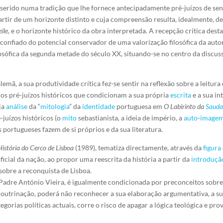
 inserido numa tradição que lhe fornece antecipadamente pré-juízos de sen
rtir de um horizonte distinto e cuja compreensão resulta, idealmente, d
ile
, e o horizonte histórico da obra interpretada. A recepção crítica de
onfiado do potencial conservador de uma valorização filosófica da autor
sófica da segunda metade do século XX, situando-se no centro da discussã
lemã, a sua produtividade crítica fez-se sentir na reflexão sobre a leitur
s pré-juízos históricos que condicionam a sua própria
escrita
e a sua in
ja
análise
da “
mitologia
” da
identidade
portuguesa em
O Labirinto da
Sauda
-juízos históricos (o
mito
sebastianista, a ideia de império, a
auto
-
image
os portugueses fazem de si próprios e da sua literatura.
História do Cerco de Lisboa
(1989), tematiza directamente, através da
figura
ficial da nação, ao propor uma reescrita da história a partir da
introduçã
 sobre a reconquista de Lisboa.
 Padre António Vieira, é igualmente condicionada por preconceitos sobre a
utrinação, poderá não reconhecer a sua elaboração argumentativa, a sua 
gorias políticas actuais, corre o risco de apagar a lógica teológica e pro