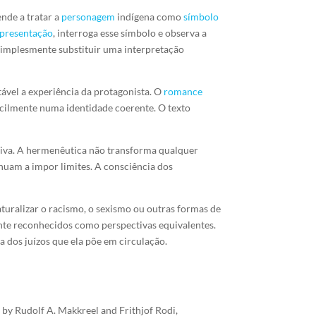
ende a tratar a
personagem
indígena como
símbolo
epresentação
, interroga esse símbolo e observa a
simplesmente substituir uma interpretação
stável a experiência da protagonista. O
romance
facilmente numa identidade coerente. O texto
ativa. A hermenêutica não transforma qualquer
nuam a impor limites. A consciência dos
turalizar o racismo, o sexismo ou outras formas de
nte reconhecidos como perspectivas equivalentes.
a dos juízos que ela põe em circulação.
d by Rudolf A. Makkreel and Frithjof Rodi,