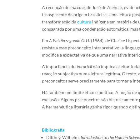
A recepção de
Iracema
, de José de Alencar, eviden
transparente da origem brasileira. Uma leitura pos
transformação da
cultura
indígena em matéria de u
consagrada por uma condenação automática, mas to
Em
A Paixão segundo G. H.
(1964), de Clarice Lispec
resiste a esse preconceito interpretativo: a lingu
modifica a expectativa de que uma narrativa interi
A importância do
Vorurteil
não implica aceitar toda
reacção subjectiva numa leitura legítima. O texto, a
preconceitos serve precisamente para tornar a int
Há também um limite ético e político. A noção de 
exclusão. Alguns preconceitos são historicamente
A hermenêutica literária ganha rigor quando disti
Bibliografia
:
Dilthey, Wilhelm.
Introduction to the Human Scienc