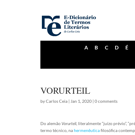
A
B
C
D
É
VORURTEIL
by
Carlos Ceia
|
Jan 1, 2020
|
0 comments
Do alemão
Vorurteil
, literalmente “juízo prévio”, “p
termo técnico, na
hermenêutica
filosófica contemp