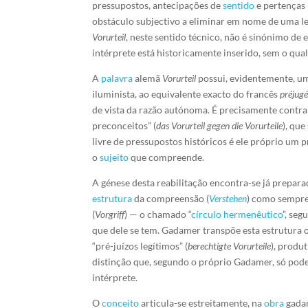
pressupostos, antecipações de
sentido
e pertenças 
obstáculo subjectivo a eliminar em nome de uma le
Vorurteil
, neste sentido técnico, não é sinónimo de 
intérprete está historicamente inserido, sem o qua
A
palavra
alemã
Vorurteil
possui, evidentemente, u
iluminista, ao equivalente exacto do francês
préjug
de vista da razão autónoma. É precisamente contr
preconceitos” (
das Vorurteil gegen die Vorurteile
), que
livre de pressupostos históricos é ele próprio um
o
sujeito
que compreende.
A génese desta reabilitação encontra-se já prepara
estrutura
da compreensão (
Verstehen
) como sempre
(
Vorgriff
) — o chamado “
círculo hermenêutico
”, se
que dele se tem. Gadamer transpõe esta estrutura 
“pré-juízos legítimos” (
berechtigte Vorurteile
), produ
distinção que, segundo o próprio Gadamer, só pode 
intérprete.
O
conceito
articula-se estreitamente, na
obra
gadam