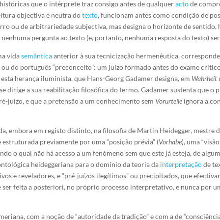
históricas que o intérprete traz consigo antes de qualquer
acto
de compre
itura objectiva e neutra do
texto
, funcionam antes como condição de pos
erro ou de arbitrariedade subjectiva, mas designa o horizonte de sentido,
l nenhuma pergunta ao texto (e, portanto, nenhuma resposta do texto) ser
ma vida
semântica
anterior à sua tecnicização hermenêutica, corresponden
é
ou do português “preconceito”: um juízo formado antes do exame crítico
a esta herança iluminista, que Hans-Georg Gadamer designa, em
Wahrheit
 se dirige a sua reabilitação filosófica do termo. Gadamer sustenta que o
 pré-juízo, e que a pretensão a um conhecimento sem
Vorurteile
ignora a co
da, embora em registo distinto, na filosofia de Martin Heidegger, mestr
 estruturada previamente por uma “posição prévia” (
Vorhabe
), uma “visão
gundo o qual não há acesso a um fenómeno sem que este já esteja, de al
ontológica heideggeriana para o domínio da teoria da
interpretação
de tex
tivos e reveladores, e “pré-juízos ilegítimos” ou precipitados, que efec
ser feita a posteriori, no próprio processo interpretativo, e nunca por 
eriana, com a noção de “autoridade da tradição” e com a de “consciênci