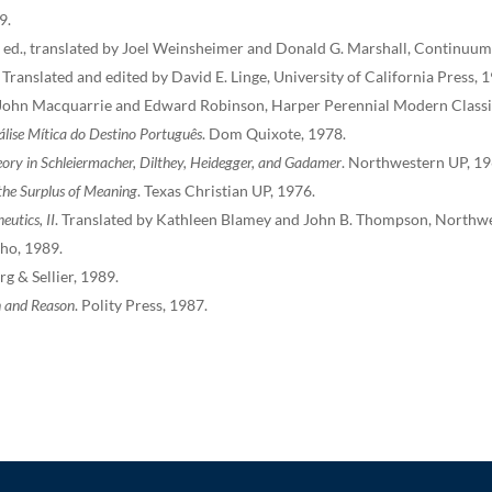
9.
v. ed., translated by Joel Weinsheimer and Donald G. Marshall, Continuum
. Translated and edited by David E. Linge, University of California Press, 
y John Macquarrie and Edward Robinson, Harper Perennial Modern Classi
álise Mítica do Destino Português
. Dom Quixote, 1978.
eory in Schleiermacher, Dilthey, Heidegger, and Gadamer
. Northwestern UP, 19
the Surplus of Meaning
. Texas Christian UP, 1976.
eutics, II
. Translated by Kathleen Blamey and John B. Thompson, Northwe
ho, 1989.
rg & Sellier, 1989.
n and Reason
. Polity Press, 1987.