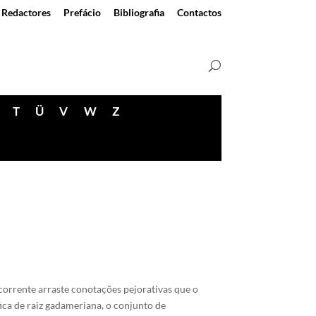
Redactores
Prefácio
Bibliografia
Contactos
T
Ü
V
W
Z
corrente arraste conotações pejorativas que o
ica de raiz gadameriana, o conjunto de