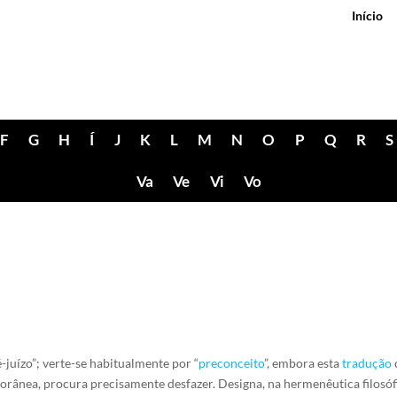
Início
F
G
H
Í
J
K
L
M
N
O
P
Q
R
S
Va
Ve
Vi
Vo
ré-juízo”; verte-se habitualmente por “
preconceito
”, embora esta
tradução
orânea, procura precisamente desfazer. Designa, na hermenêutica filosóf