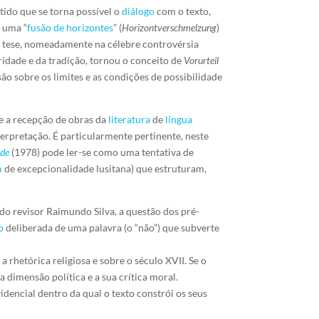
tido que se torna possível o
diálogo
com o texto,
e uma “
fusão de horizontes
” (
Horizontverschmelzung
)
sta tese, nomeadamente na célebre controvérsia
idade e da tradição, tornou o conceito de
Vorurteil
o sobre os limites e as condições de possibilidade
a e a recepção de obras da
literatura
de
língua
terpretação. É particularmente pertinente, neste
de
(1978) pode ler-se como uma tentativa de
m
de excepcionalidade lusitana) que estruturam,
do revisor Raimundo Silva, a questão dos pré-
o
deliberada de uma palavra (o “não”) que subverte
 rhetórica religiosa e sobre o século XVII. Se o
dimensão política e a sua crítica moral.
videncial dentro da qual o texto constrói os seus