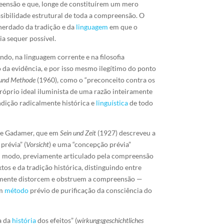
ensão e que, longe de constituírem um mero
sibilidade estrutural de toda a compreensão. O
 herdado da tradição e da
linguagem
em que o
ia sequer possível.
do, na linguagem corrente e na filosofia
 da evidência, e por isso mesmo ilegítimo do ponto
 und Methode
(1960), como o “preconceito contra os
 próprio ideal iluminista de uma razão inteiramente
ndição radicalmente histórica e
linguística
de todo
e de Gadamer, que em
Sein und Zeit
(1927) descreveu a
 prévia” (
Vorsicht
) e uma “concepção prévia”
gum modo, previamente articulado pela compreensão
tos e da tradição histórica, distinguindo entre
tivamente distorcem e obstruem a compreensão —
um
método
prévio de purificação da consciência do
a da
história
dos efeitos” (
wirkungsgeschichtliches