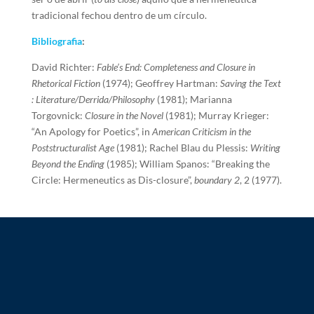
tradicional fechou dentro de um círculo.
Bibliografia
:
David Richter:
Fable’s End: Completeness and Closure in
Rhetorical Fiction
(1974); Geoffrey Hartman:
Saving the Text
: Literature/Derrida/Philosophy
(1981); Marianna
Torgovnick:
Closure in the Novel
(1981); Murray Krieger:
“An Apology for Poetics”, in
American Criticism in the
Poststructuralist Age
(1981); Rachel Blau du Plessis:
Writing
Beyond the Ending
(1985); William Spanos: “Breaking the
Circle: Hermeneutics as Dis-closure”,
boundary 2
, 2 (1977).