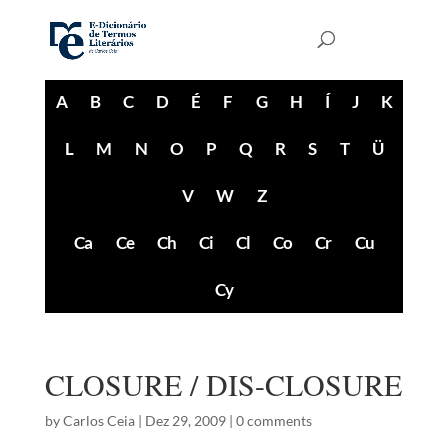
A
B
C
D
É
F
G
H
Í
J
K
L
M
N
O
P
Q
R
S
T
Ü
V
W
Z
Ca
Ce
Ch
Ci
Cl
Co
Cr
Cu
Cy
CLOSURE / DIS-CLOSURE
by
Carlos Ceia
|
Dez 29, 2009
|
0 comments