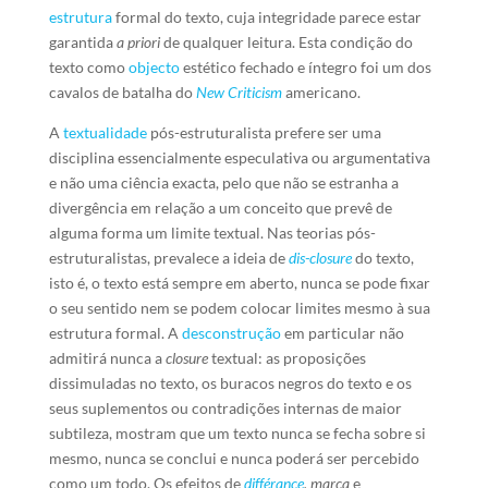
estrutura
formal do texto, cuja integridade parece estar
garantida
a priori
de qualquer leitura. Esta condição do
texto como
objecto
estético fechado e íntegro foi um dos
cavalos de batalha do
New Criticism
americano.
A
textualidade
pós-estruturalista prefere ser uma
disciplina essencialmente especulativa ou argumentativa
e não uma ciência exacta, pelo que não se estranha a
divergência em relação a um conceito que prevê de
alguma forma um limite textual. Nas teorias pós-
estruturalistas, prevalece a ideia de
dis-closure
do texto,
isto é, o texto está sempre em aberto, nunca se pode fixar
o seu sentido nem se podem colocar limites mesmo à sua
estrutura formal. A
desconstrução
em particular não
admitirá nunca a
closure
textual: as proposições
dissimuladas no texto, os buracos negros do texto e os
seus suplementos ou contradições internas de maior
subtileza, mostram que um texto nunca se fecha sobre si
mesmo, nunca se conclui e nunca poderá ser percebido
como um todo. Os efeitos de
différance
,
marca
e