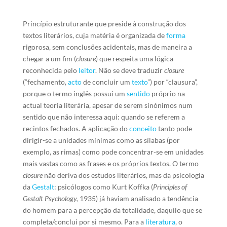
Princípio estruturante que preside à construção dos
textos literários, cuja matéria é organizada de
forma
rigorosa, sem conclusões acidentais, mas de maneira a
chegar a um fim (
closure
) que respeita uma lógica
reconhecida pelo
leitor
. Não se deve traduzir
closure
(“fechamento,
acto
de concluir um
texto
”) por “clausura”,
porque o termo inglês possui um
sentido
próprio na
actual teoria literária, apesar de serem sinónimos num
sentido que não interessa aqui: quando se referem a
recintos fechados. A aplicação do
conceito
tanto pode
dirigir-se a unidades mínimas como as sílabas (por
exemplo, as rimas) como pode concentrar-se em unidades
mais vastas como as frases e os próprios textos. O termo
closure
não deriva dos estudos literários, mas da psicologia
da
Gestalt
: psicólogos como Kurt Koffka (
Principles of
Gestalt Psychology,
1935) já haviam analisado a tendência
do homem para a percepção da totalidade, daquilo que se
completa/conclui por si mesmo. Para a
literatura
, o