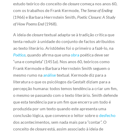
estudo teórico do
conceito de
closure
começa nos anos 60,
com os trabalhos de Frank Kermode,
The Sense of Ending
(1966) e Barbara Herrnstein Smith,
Poetic Closure: A Study
of How Poems End
(1968).
A ideia de
closure
textual adapta-se à tradição crítica que
tenta reduzir à unidade do conjunto de factos atribuídos
ao texto literário. Aristóteles foi o primeiro a fazê-lo, na
Poética
, quando afirma que uma
obra
poética deve ser
“una e completa” (1451
a
). Nos anos 60, teóricos como
Frank Kermode e Barbara Herrnstein Smith seguem o
mesmo rumo na
análise
textual. Kermode diz para a
literatura o que os psicólogos da Gestalt diziam para a
percepção humana: todos temos tendência a criar um fim,
o mesmo se passando com o texto literário. Smith defende
que esta tendência para um fim que encerra um todo é
produzida por um texto quando este apresenta uma
conclusão lógica, que convence o leitor sobre o
desfecho
dos acontecimentos, sem nada mais para “contar”. O
conceito de
closure
está, assim associado à ideia de