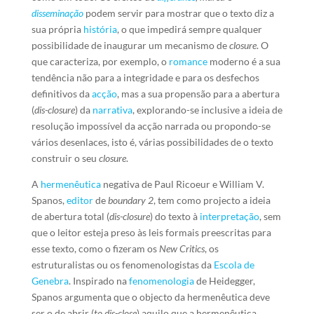
disseminação
podem servir para mostrar que o texto diz a
sua própria
história
, o que impedirá sempre qualquer
possibilidade de inaugurar um mecanismo de
closure
. O
que caracteriza, por exemplo, o
romance
moderno é a sua
tendência não para a integridade e para os desfechos
definitivos da
acção
, mas a sua propensão para a abertura
(
dis-closure
) da
narrativa
, explorando-se inclusive a ideia de
resolução impossível da acção narrada ou propondo-se
vários desenlaces, isto é, várias possibilidades de o texto
construir o seu
closure
.
A
hermenêutica
negativa de Paul Ricoeur e William V.
Spanos,
editor
de
boundary 2
, tem como projecto a ideia
de abertura total (
dis-closure
) do texto à
interpretação
, sem
que o leitor esteja preso às leis formais preescritas para
esse texto, como o fizeram os
New Critics
, os
estruturalistas ou os fenomenologistas da
Escola de
Genebra
. Inspirado na
fenomenologia
de Heidegger,
Spanos argumenta que o objecto da hermenêutica deve
ser o de abrir (
to dis-close
) aquilo que a hermenêutica