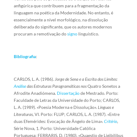
anfigúrica que contribuem para a fragmentação da
linguagem na poética da Modernidade. No entanto, é
essencialmente a nível morfológico, na dissolução
deliberada do significante, que os autores modernos
procuram a remotivação do
signo
linguístico.
Bibliografia
:
CARLOS, L. A. (1986).
Jorge de Sena e a Escrita dos Limites:
Análise
das Estruturas Paragramáticas nos
Quatro Sonetos a
Afrodite Anadiómena
.
Dissertação
de Mestrado. Porto:
Faculdade de Letras da Universidade do Porto; CARLOS,
L. A. (1989). «Poesia Moderna e Dissolução».
Línguas e
Literaturas
, VI. Porto: FLUP; CARLOS, L. A. (1987). «Entre
duas Efemérides: Evocação de Ângelo de Lima».
Critério
,
Série Nova, 1. Porto: Universidade Católica
Portuguesa; FERRARIS, D. (1980). «Quaestio de Ligibilibus