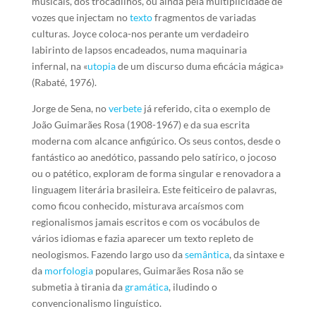
musicais, dos trocadilhos, ou ainda pela multiplicidade de
vozes que injectam no
texto
fragmentos de variadas
culturas. Joyce coloca-nos perante um verdadeiro
labirinto de lapsos encadeados, numa maquinaria
infernal, na «
utopia
de um discurso duma eficácia mágica»
(Rabaté, 1976).
Jorge de Sena, no
verbete
já referido, cita o exemplo de
João Guimarães Rosa (1908-1967) e da sua escrita
moderna com alcance anfigúrico. Os seus contos, desde o
fantástico ao anedótico, passando pelo satírico, o jocoso
ou o patético, exploram de forma singular e renovadora a
linguagem literária brasileira. Este feiticeiro de palavras,
como ficou conhecido, misturava arcaísmos com
regionalismos jamais escritos e com os vocábulos de
vários idiomas e fazia aparecer um texto repleto de
neologismos. Fazendo largo uso da
semântica
, da sintaxe e
da
morfologia
populares, Guimarães Rosa não se
submetia à tirania da
gramática
, iludindo o
convencionalismo linguístico.