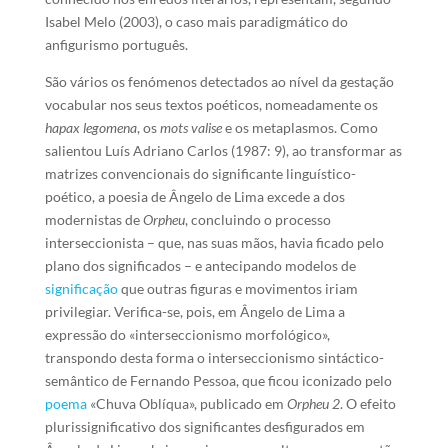
Isabel Melo (2003), o caso mais paradigmático do
anfigurismo português.
São vários os fenómenos detectados ao nível da gestação
vocabular nos seus textos poéticos, nomeadamente os
hapax legomena
, os
mots valise
e os metaplasmos. Como
salientou Luís Adriano Carlos (1987: 9), ao transformar as
matrizes convencionais do significante linguístico-
poético, a poesia de Ângelo de Lima excede a dos
modernistas de
Orpheu
, concluindo o processo
interseccionista – que, nas suas mãos, havia ficado pelo
plano dos significados – e antecipando modelos de
significação
que outras figuras e movimentos iriam
privilegiar. Verifica-se, pois, em Ângelo de Lima a
expressão do «interseccionismo morfológico»,
transpondo desta forma o interseccionismo sintáctico-
semântico de Fernando Pessoa, que ficou iconizado pelo
poema
«Chuva Oblíqua», publicado em
Orpheu 2
. O efeito
plurissignificativo dos significantes desfigurados em