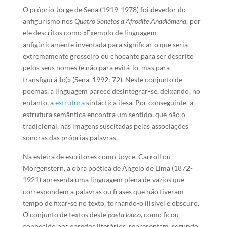
O próprio Jorge de Sena (1919-1978) foi devedor do
anfigurismo nos
Quatro Sonetos a Afrodite Anadiómena
, por
ele descritos como «Exemplo de linguagem
anfigùricamente inventada para significar o que seria
extremamente grosseiro ou chocante para ser descrito
pelos seus nomes (e não para evitá-lo, mas para
transfigurá-lo)» (Sena, 1992: 72). Neste conjunto de
poemas, a linguagem parece desintegrar-se, deixando, no
entanto, a
estrutura
sintáctica ilesa. Por conseguinte, a
estrutura semântica encontra um sentido, que não o
tradicional, nas imagens suscitadas pelas associações
sonoras das próprias palavras.
Na esteira de escritores como Joyce, Carroll ou
Morgenstern, a obra poética de Ângelo de Lima (1872-
1921) apresenta uma linguagem plena de vazios que
correspondem a palavras ou frases que não tiveram
tempo de fixar-se no texto, tornando-o ilisível e obscuro.
O conjunto de textos deste
poeta louco
, como ficou
conhecido nos enredos literários, representam, segundo