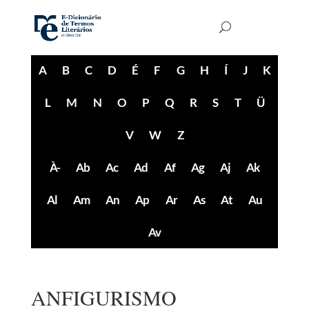
A
B
C
D
É
F
G
H
Í
J
K
L
M
N
O
P
Q
R
S
T
Ü
V
W
Z
À-
Ab
Ac
Ad
Af
Ag
Aj
Ak
Al
Am
An
Ap
Ar
As
At
Au
Av
ANFIGURISMO