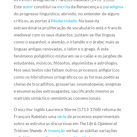
Este
autor
constitui na
escrita
da Renascença o
paradigma
do progresso linguístico, abrindo, no entender de alguns
críticos, as portas à
Modernidade
. Na base da
extraordinária proliferação de vocabulário está o francês
medieval com os seus dialectos; juntam-se-lhe línguas
como o espanhol, o alemão, o irlandês e o árabe; mais as
línguas antigas renovadas, o latim e o grego. A este
fenómeno poliglótico misturam-se o calão e os jargões de
estudantes, músicos, filósofos, alquimistas e astrólogos.
Nos seus textos não faltam outros processos anfigúricos
como os hibridismos ortográficos ou as formas poéticas
cheias de trocadilhos, grosserias, onomatopeias, enigmas
e enumerações extravagantes, sacrificando mesmo as
matrizes sintáctico-semânticas convencionais.
O escritor inglês Laurence Sterne (1713-1768) retoma de
François Rabelais uma
série
de processos experimentais
sobre as estruturas discursivas em
The Life & Opinions of
Tristram Shandy
. A
invenção
verbal, as súbitas variações