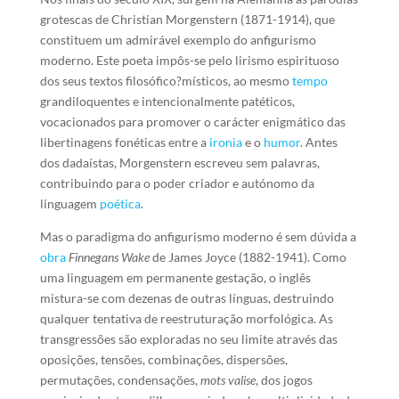
grotescas de Christian Morgenstern (1871-1914), que
constituem um admirável exemplo do anfigurismo
moderno. Este poeta impôs-se pelo lirismo espirituoso
dos seus textos filosófico?místicos, ao mesmo
tempo
grandiloquentes e intencionalmente patéticos,
vocacionados para promover o carácter enigmático das
libertinagens fonéticas entre a
ironia
e o
humor
. Antes
dos dadaístas, Morgenstern escreveu sem palavras,
contribuindo para o poder criador e autónomo da
linguagem
poética
.
Mas o paradigma do anfigurismo moderno é sem dúvida a
obra
Finnegans Wake
de James Joyce (1882-1941). Como
uma linguagem em permanente gestação, o inglês
mistura-se com dezenas de outras línguas, destruindo
qualquer tentativa de reestruturação morfológica. As
transgressões são exploradas no seu limite através das
oposições, tensões, combinações, dispersões,
permutações, condensações,
mots valise
, dos jogos