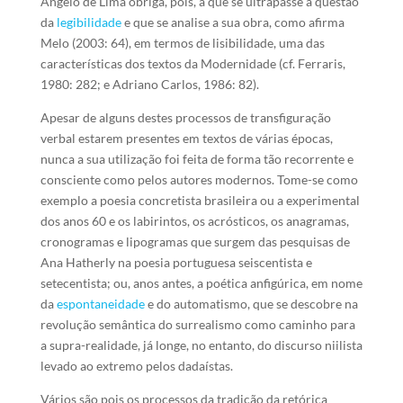
Ângelo de Lima obriga, pois, a que se ultrapasse a questão
da
legibilidade
e que se analise a sua obra, como afirma
Melo (2003: 64), em termos de lisibilidade, uma das
características dos textos da Modernidade (cf. Ferraris,
1980: 282; e Adriano Carlos, 1986: 82).
Apesar de alguns destes processos de transfiguração
verbal estarem presentes em textos de várias épocas,
nunca a sua utilização foi feita de forma tão recorrente e
consciente como pelos autores modernos. Tome-se como
exemplo a poesia concretista brasileira ou a experimental
dos anos 60 e os labirintos, os acrósticos, os anagramas,
cronogramas e lipogramas que surgem das pesquisas de
Ana Hatherly na poesia portuguesa seiscentista e
setecentista; ou, anos antes, a poética anfigúrica, em nome
da
espontaneidade
e do automatismo, que se descobre na
revolução semântica do surrealismo como caminho para
a supra-realidade, já longe, no entanto, do discurso niilista
levado ao extremo pelos dadaístas.
Vários são pois os processos da tradição da retórica