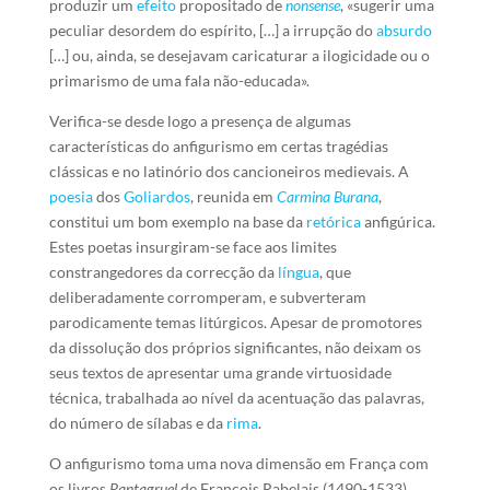
produzir um
efeito
propositado de
nonsense
, «sugerir uma
peculiar desordem do espírito, […] a irrupção do
absurdo
[…] ou, ainda, se desejavam caricaturar a ilogicidade ou o
primarismo de uma fala não-educada».
Verifica-se desde logo a presença de algumas
características do anfigurismo em certas tragédias
clássicas e no latinório dos cancioneiros medievais. A
poesia
dos
Goliardos
, reunida em
Carmina Burana
,
constitui um bom exemplo na base da
retórica
anfigúrica.
Estes poetas insurgiram-se face aos limites
constrangedores da correcção da
língua
, que
deliberadamente corromperam, e subverteram
parodicamente temas litúrgicos. Apesar de promotores
da dissolução dos próprios significantes, não deixam os
seus textos de apresentar uma grande virtuosidade
técnica, trabalhada ao nível da acentuação das palavras,
do número de sílabas e da
rima
.
O anfigurismo toma uma nova dimensão em França com
os livros
Pantagruel
de François Rabelais (1490-1533).