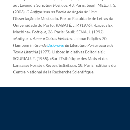
aut Legendis Scriptis».
Poétique
, 43. Paris: Seuil; MELO, I. S.
(2003).
O Anfigurismo na Poesia de Ângelo de Lima
.
Dissertação de Mestrado. Porto: Faculdade de Letras da
Universidade do Porto; RABATÉ, J. P. (1976). «Lapsus Ex
Machina».
Poétique
, 26. Paris: Seuil; SENA, J. (1992).
«Anfiguri».
Amor e Outros Verbetes
. Lisboa: Edições 70.
(Também in
Grande
Dicionário
da Literatura Portuguesa e de
Teoria Literária
(1977). Lisboa: Iniciativas Editoriais);
SOURIAU, E. (1965). «Sur l’Esthétique des Mots et des
Langages Forgés».
Revue d’Esthétique
, 18. Paris: Editions du
Centre National de la Recherche Scientifique.