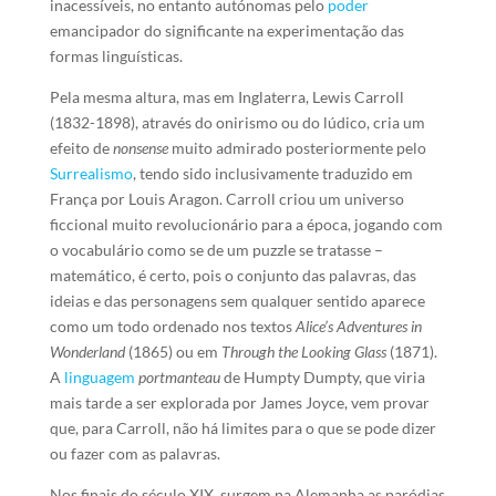
inacessíveis, no entanto autónomas pelo
poder
emancipador do significante na experimentação das
formas linguísticas.
Pela mesma altura, mas em Inglaterra, Lewis Carroll
(1832-1898), através do onirismo ou do lúdico, cria um
efeito de
nonsense
muito admirado posteriormente pelo
Surrealismo
, tendo sido inclusivamente traduzido em
França por Louis Aragon. Carroll criou um universo
ficcional muito revolucionário para a época, jogando com
o vocabulário como se de um puzzle se tratasse –
matemático, é certo, pois o conjunto das palavras, das
ideias e das personagens sem qualquer sentido aparece
como um todo ordenado nos textos
Alice’s Adventures in
Wonderland
(1865) ou em
Through the Looking Glass
(1871).
A
linguagem
portmanteau
de Humpty Dumpty, que viria
mais tarde a ser explorada por James Joyce, vem provar
que, para Carroll, não há limites para o que se pode dizer
ou fazer com as palavras.
Nos finais do século XIX, surgem na Alemanha as paródias