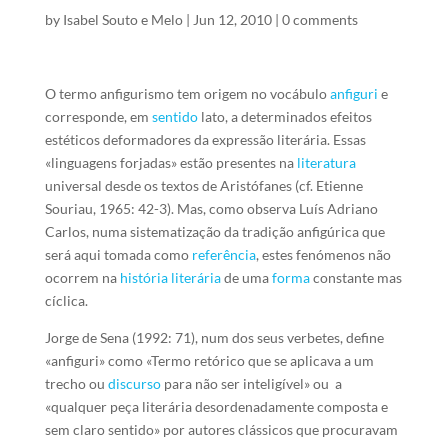
by
Isabel Souto e Melo
|
Jun 12, 2010
|
0 comments
O termo anfigurismo tem origem no vocábulo
anfiguri
e
corresponde, em
sentido
lato, a determinados efeitos
estéticos deformadores da expressão literária. Essas
«linguagens forjadas» estão presentes na
literatura
universal desde os textos de Aristófanes (cf. Etienne
Souriau, 1965: 42-3). Mas, como observa Luís Adriano
Carlos, numa sistematização da tradição anfigúrica que
será aqui tomada como
referência
, estes fenómenos não
ocorrem na
história literária
de uma
forma
constante mas
cíclica.
Jorge de Sena (1992: 71), num dos seus verbetes, define
«anfiguri» como «Termo retórico que se aplicava a um
trecho ou
discurso
para não ser inteligível» ou a
«qualquer peça literária desordenadamente composta e
sem claro sentido» por autores clássicos que procuravam