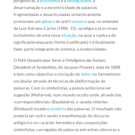
poliglóticas, a
polissemia
e a
ambiguidade
, a
desarrumação e a excentricidade de palavras
fragmentadas e desarticuladas sintacticamente
promovem um
género
de anti?
romance
que, no entender
de Luís Adriano Carlos (1986: 33), «prefigura já os sinais
turbulentos de uma nova
situação
, na qual a ruptura do
significante enquanto limite (codificado) irá finalmente
fazer parte integrante do sistema: a modernidade».
O
Petit Glossaire pour Servir à l’Inteligence des Auteurs
Décadents et Symbolistes
, de Jacques Plowert, data de 1888
e tem como objectivo a iniciação do
leitor
no hermetismo
vocabular através de técnicas de (de)formação de
palavras. Com os simbolistas, a poesia ambiciona ser
sugestão (Mallarmé), num mundo oculto onde, através das
«correspondências» (Baudelaire), o «poeta vidente»
(Rimbaud) invade o
mistério
das palavras. O resultado não
poderia ser outro senão a manifestação do discurso
anfigúrico no carácter hermético das composições
simbolistas, carregadas de palavras estranhas, obscuras e