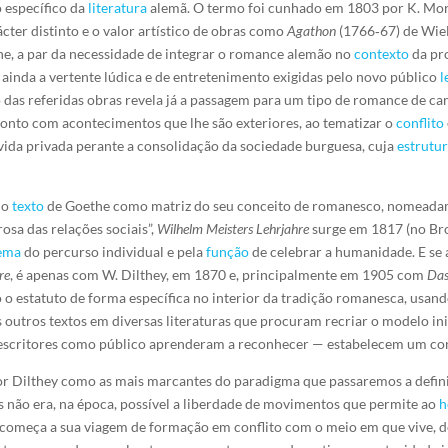
 específico da
literatura
alemã. O termo foi cunhado em 1803 por K. Mor
cter distinto e o valor artístico de obras como
Agathon
(1766‑67) de Wie
he, a par da necessidade de integrar o romance alemão no
contexto
da pr
ainda a vertente lúdica e de entretenimento exigidas pelo novo público
l
o das referidas obras revela já a passagem para um tipo de romance de ca
onto com acontecimentos que lhe são exteriores, ao tematizar o
conflito
vida privada perante a consolidação da sociedade burguesa, cuja
estrutu
 o
texto
de Goethe como matriz do seu conceito de romanesco, nomeadam
rosa das relações sociais”,
Wilhelm Meisters Lehrjahre
surge em 1817 (no Br
ema
do percurso individual e pela
função
de celebrar a humanidade. E se 
re
, é apenas com W. Dilthey, em 1870 e, principalmente em 1905 com
Da
 o estatuto de forma específica no interior da tradição romanesca, usa
s outros textos em diversas literaturas que procuram recriar o modelo in
o escritores como público aprenderam a reconhecer — estabelecem um c
 por Dilthey como as mais marcantes do paradigma que passaremos a defin
 não era, na época, possível a liberdade de movimentos que permite ao
h
 começa a sua viagem de formação em conflito com o meio em que vive, 