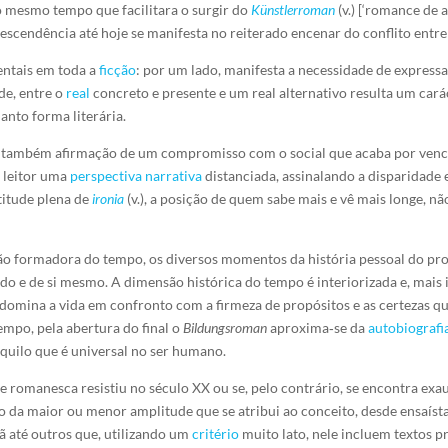
o mesmo tempo que facilitara o surgir do
Künstlerroman
(v.) [‘romance de 
descendência até hoje se manifesta no reiterado encenar do conflito entre 
ntais em toda a
ficção
: por um lado, manifesta a necessidade de express
ade, entre o
real
concreto e presente e um real alternativo resulta um car
nto forma literária.
 também afirmação de um compromisso com o social que acaba por vence
 leitor uma
perspectiva narrativa
distanciada, assinalando a disparidade 
atitude plena de
ironia
(v.), a posição de quem sabe mais e vê mais longe, n
o formadora do tempo, os diversos momentos da história pessoal do pro
 e de si mesmo. A dimensão histórica do tempo é interiorizada e, mais 
 domina a vida em confronto com a firmeza de propósitos e as certezas q
mpo, pela abertura do final o
Bildungsroman
aproxima‑se da
autobiografi
aquilo que é universal no ser humano.
rte romanesca resistiu no século XX ou se, pelo contrário, se encontra e
da maior ou menor amplitude que se atribui ao conceito, desde ensaístas
 até outros que, utilizando um
critério
muito lato, nele incluem textos 