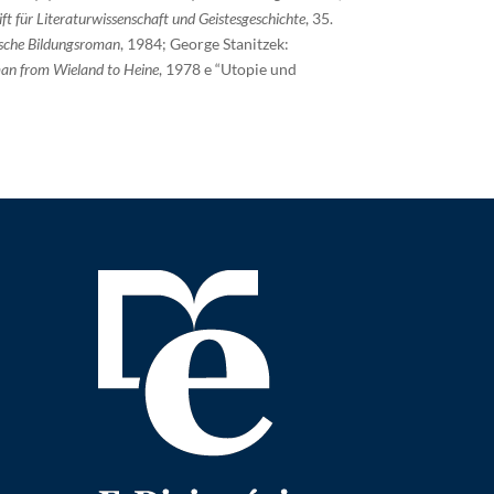
ift für Literaturwissenschaft und Geistesgeschichte
, 35.
sche Bildungsroman
, 1984; George Stanitzek:
an from Wieland to Heine
, 1978 e “Utopie und