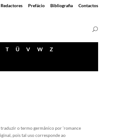
Redactores
Prefácio
Bibliografia
Contactos
T
Ü
V
W
Z
l traduzir o termo germânico por ‘romance
ginal, pois tal uso corresponde ao