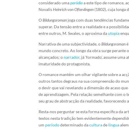
considerado uma
paródia
a este tipo de romance, a
Novalis
Heinrich von Ofterdingen
(1802), cuja longa 
O
Bildungsroman
joga com duas tendências fundame
superar. Da tensão entre a realidade e a possibilid
entre outros, M. Swales, o aproxima da
utopia
enqua
Narrativa de uma subjectividade, o
Bildungsroman
é
mundo concreto. Ao longo da obra surge perante o
alcançados; o
narrador
, já ‘formado’, assume uma 
imaturidade do protagonista.
O romance mantém um olhar vigilante sobre a acçã
outros tantos degraus na sua compreensão do mundo
o devir que vai revelando a dimensão de acaso que
de aprendizagem. Pela relação semelhante com o te
seu grau de abstracção da realidade, favorecendo 
Resta‑nos perguntar se esta forma específica da a
textos nesta tradição tem evidentemente dependido 
um
período
determinado da
cultura
de
língua
alemã