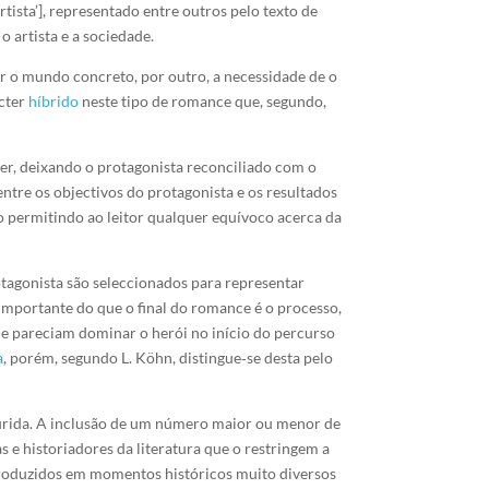
artista’], representado entre outros pelo texto de
o artista e a sociedade.
ar o mundo concreto, por outro, a necessidade de o
ácter
híbrido
neste tipo de romance que, segundo,
r, deixando o protagonista reconciliado com o
entre os objectivos do protagonista e os resultados
ão permitindo ao leitor qualquer equívoco acerca da
tagonista são seleccionados para representar
importante do que o final do romance é o processo,
ue pareciam dominar o herói no início do percurso
a
, porém, segundo L. Köhn, distingue‑se desta pelo
xaurida. A inclusão de um número maior ou menor de
 e historiadores da literatura que o restringem a
produzidos em momentos históricos muito diversos