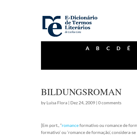
A
B
C
D
É
BILDUNGSROMAN
by
Luísa Flora
|
Dez 24, 2009
|
0 comments
[Em port., “
romance
formativo ou romance de forma
formativo’ ou ‘romance de formação’, considera‑se