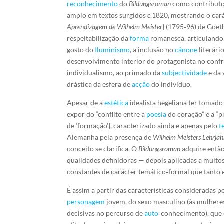
reconhecimento
do
Bildungsroman
como contributo
amplo em textos surgidos
c
.1820, mostrando o cará
Aprendizagem de
Wilhelm Meister
] (1795‑96) de Goet
respeitabilização da
forma
romanesca, articulando 
gosto do
Iluminismo
, a inclusão no
cânone
literári
desenvolvimento interior do protagonista no confr
individualismo, ao primado da
subjectividade
e da 
drástica da esfera de
acção
do indivíduo.
Apesar de a
estética
idealista hegeliana ter tomado
expor do “conflito entre a
poesia
do coração” e a “p
de ‘formação’], caracterizado ainda e apenas pelo
t
Alemanha pela presença de
Wilhelm Meisters Lehrjah
conceito se clarifica. O
Bildungsroman
adquire então
qualidades definidoras — depois aplicadas a muito
constantes de carácter temático‑formal que tant
É assim a partir das características consideradas
personagem
jovem, do sexo masculino (às mulheres
decisivas no percurso de
auto
‑conhecimento), que