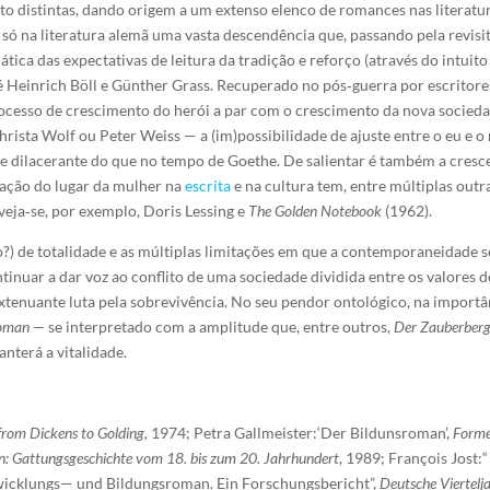
uito distintas, dando origem a um extenso elenco de romances nas literatu
 só na literatura alemã uma vasta descendência que, passando pela rev
ca das expectativas de leitura da tradição e reforço (através do intuito
é Heinrich Böll e Günther Grass. Recuperado no pós‑guerra por escritore
cesso de crescimento do herói a par com o crescimento da nova sociedad
sta Wolf ou Peter Weiss — a (im)possibilidade de ajuste entre o eu e o
dilacerante do que no tempo de Goethe. De salientar é também a crescent
ação do lugar da mulher na
escrita
e na cultura tem, entre múltiplas outra
eja‑se, por exemplo, Doris Lessing e
The Golden Notebook
(1962).
?) de totalidade e as múltiplas limitações em que a contemporaneidade se
tinuar a dar voz ao conflito de uma sociedade dividida entre os valores
tenuante luta pela sobrevivência. No seu pendor ontológico, na importâ
roman
—
se interpretado com a amplitude que, entre outros,
Der Zauberber
anterá a vitalidade.
from Dickens to Golding,
1974; Petra Gallmeister:‘Der Bildunsroman’,
Formen
: Gattungsgeschichte vom 18. bis zum 20. Jahrhundert
, 1989; François Jost:“
twicklungs— und Bildungsroman. Ein Forschungsbericht”,
Deutsche Viertelja