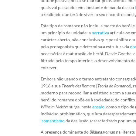
atitude passiva; deixa‑se marcar pelos acontecime
quais vai passando; em constante demanda da sua
a realidade que terá de viver; o seu encontro c
Este tipo de romance não inclui a morte do herói e
um princípio de unidade: a
narrativa
articula‑se em
carácter aberto, não conclusivo que possibilita o 
pelo protagonista que determina a estrutura da
ob
necessárias à maturação do herói. Desde Goethe, 
filtrado pelo tempo interior; o desenvolvimento da
entrever.
Embora não usando o termo entretanto consagrado 
1916 a sua
Theorie des Romans
[
Teoria do Romance
], 
moderno para reconciliar a existência com a sua es
herói do romance opõe‑se à sociedade; do conflito 
Wilhelm Meister
surge, neste
ensaio
, como o tipo de
indivíduo problemático, que luta desesperadamente
‘
romantismo
da desilusão’ (caracterizado por um p
A presença dominante do
Bildungsroman
na literat