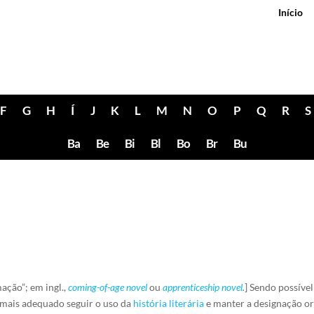
Início
F
G
H
Í
J
K
L
M
N
O
P
Q
R
S
Ba
Be
Bi
Bl
Bo
Br
Bu
ção”; em ingl.,
coming-of-age novel
ou
apprenticeship novel
.
] Sendo possíve
 mais adequado seguir o uso da
história literária
e manter a designação ori