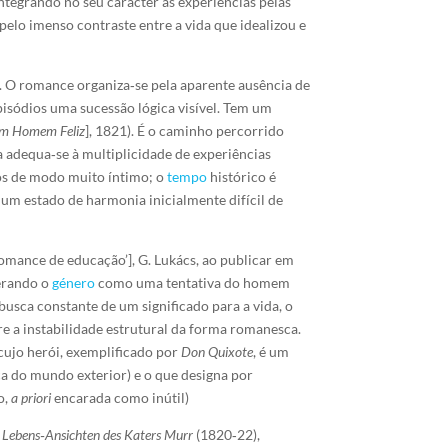
ntegrando no seu carácter as experiências pelas
 pelo imenso contraste entre a vida que idealizou e
s. O romance organiza‑se pela aparente ausência de
pisódios uma sucessão lógica visível. Tem um
m Homem Feliz
], 1821). É o caminho percorrido
a adequa‑se à multiplicidade de experiências
os de modo muito íntimo; o
tempo
histórico é
 um estado de harmonia inicialmente difícil de
omance de educação’], G. Lukács, ao publicar em
derando o
género
como uma tentativa do homem
 busca constante de um significado para a vida, o
re a instabilidade estrutural da forma romanesca.
cujo herói, exemplificado por
Don Quixote
, é um
ca do mundo exterior) e o que designa por
o,
a priori
encarada como inútil)
,
Lebens‑Ansichten des Katers Murr
(1820‑22),