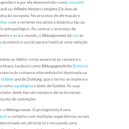
genstern e por ele desenvolvido como
conceito
land ou
Wilhelm Meisters Lehrjahre
[
Os Anos de
odução europeia. No processo de afirmação e
eitor
com a vertente moralista e didáctica tão ao
riz antropológico. Ao centrar o processo de
entre o
eu
e o mundo, o
Bildungsroman
dá
voz
ao
ra
económico‑social parece implicar uma redução
ente ao definir como essencial ao romance o
ockhaus‑Lexikon) como
Bildungsgeschichte
[
história
a teoria do romance oitocentista foi dominada na
s
Erlebnis
und die Dichtung
, que o termo se impõe e o
ndo como
paradigma
o texto de Goethe. As suas
iciador deste tipo de romance até se tornarem
onjunto de
convenções
.
ir o
Bildungsroman
. O protagonista é uma
erói
o contacto com múltiplas experiências sociais
determinado em afrontá‑lo e recusando uma