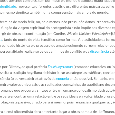
ntos e aprende com eles, tem por mestre o mundo e atinge a maturidade i
identidade
, representa diferentes papéis e usa diferentes máscaras; sofre
onsigo mesmo significa também uma compreensão mais ampla do mundo.
 termina de modo feliz, ou, pelo menos, não pressupõe danos irreparávei
 função da viagem espiritual do protagonista e não impõe aos diversos e
surgir de obras de continuação (em Goethe,
Wilhelm Meisters Wanderjahre
[
U
ra
, tanto do ponto de vista temático como formal. A plasticidade da form
a realidade histórica e o processo de amadurecimento surgem relacionad
 personalidade realiza‑se pelos caminhos do conflito e da
dissonância
até
por Dilthey, ao qual preferiu
Erziehungsroman
[‘romance educativo’ ou ‘r
revisita a tradição hegeliana de historicizar as categorias estéticas, consi
sência (o eu verdadeiro), através da
epopeia
então possível. Solitário, em
entre valores universais e as realidades comezinhas do quotidiano decor
 romance que procura a síntese entre o ‘romance do idealismo abstracto’(
 para encontrar uma relação entre os seus ideais e a vulgaridade prosai
rotagonista passivo, virado para si mesmo, pois renuncia a qualquer acçã
ura alemã oitocentista dera entretanto lugar a obras como a de Hoffmann