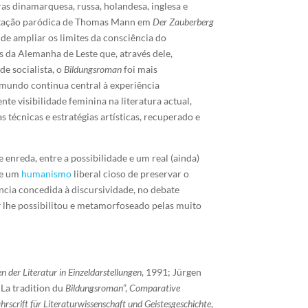
ras dinamarquesa, russa, holandesa, inglesa e
isitação paródica de Thomas Mann em
Der Zauberberg
 de ampliar os limites da consciência do
s da Alemanha de Leste que, através dele,
e socialista, o
Bildungsroman
foi mais
 mundo continua central à experiência
e visibilidade feminina na literatura actual,
s técnicas e estratégias artísticas, recuperado e
 enreda, entre a possibilidade e um real (ainda)
 de um
humanismo
liberal cioso de preservar o
ncia concedida à discursividade, no debate
g
lhe possibilitou e metamorfoseado pelas muito
 der Literatur in Einzeldarstellungen
, 1991; Jürgen
 La tradition du
Bildungsroman
”,
Comparative
hrscrift für Literaturwissenschaft und Geistesgeschichte
,