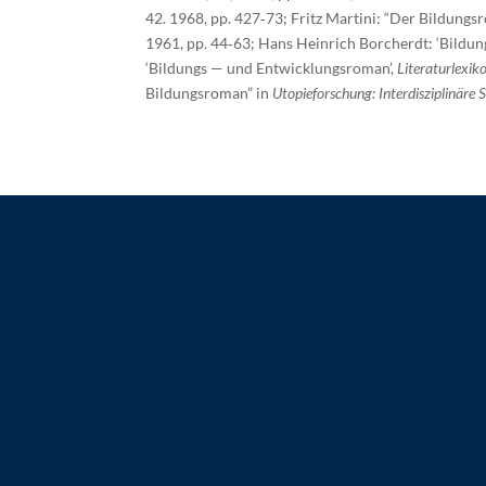
42. 1968, pp. 427‑73; Fritz Martini: “Der Bildung
1961, pp. 44‑63; Hans Heinrich Borcherdt: ‘Bildu
‘Bildungs — und Entwicklungsroman’,
Literaturlexik
Bildungsroman” in
Utopieforschung: Interdisziplinäre 