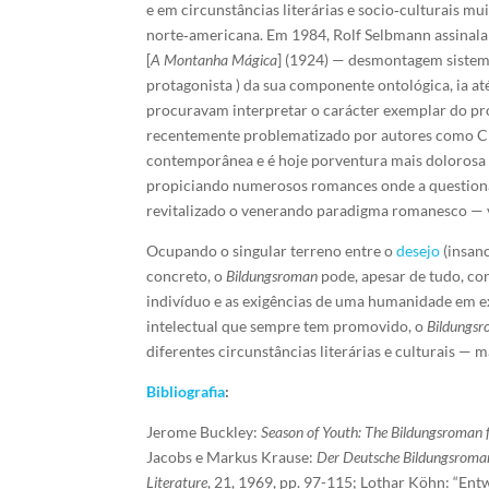
e em circunstâncias literárias e socio‑culturais m
norte‑americana. Em 1984, Rolf Selbmann assinala
[
A Montanha Mágica
]
(1924) — desmontagem sistemáti
protagonista ) da sua componente ontológica, ia at
procuravam interpretar o carácter exemplar do pro
recentemente problematizado por autores como Chri
contemporânea e é hoje porventura mais dolorosa e 
propiciando numerosos romances onde a question
revitalizado o venerando paradigma romanesco — v
Ocupando o singular terreno entre o
desejo
(insano
concreto, o
Bildungsroman
pode, apesar de tudo, con
indivíduo e as exigências de uma humanidade em ex
intelectual que sempre tem promovido, o
Bildungs
diferentes circunstâncias literárias e culturais — m
Bibliografia
:
Jerome Buckley:
Season of Youth: The Bildungsroman 
Jacobs e Markus Krause:
Der Deutsche Bildungsroman
Literature
, 21, 1969, pp. 97-115; Lothar Köhn: “En