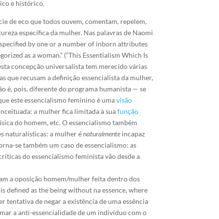
co e histórico.
cie de eco que todos ouvem, comentam, repelem,
tureza específica da mulher. Nas palavras de Naomi
 specified by one or a number of inborn attributes
gorized as a woman.” (“This Essentialism Which Is
esta concepção universalista tem merecido várias
tas que recusam a definição essencialista da mulher,
ão é, pois, diferente do programa humanista — se
 que este essencialismo feminino é uma
visão
nceituada: a mulher fica limitada à sua
função
física do homem, etc. O essencialismo também
s naturalísticas: a mulher é
naturalmente
incapaz
 torna-se também um caso de essencialismo: as
ríticas do essencialismo feminista vão desde a
jeitam a oposição homem/mulher feita dentro dos
 is defined as the being without na essence, where
er tentativa de negar a existência de uma essência
mar a anti-essencialidade de um indivíduo com o