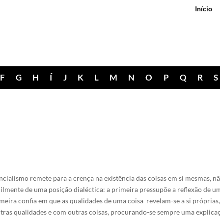
Início
F
G
H
Í
J
K
L
M
N
O
P
Q
R
S
encialismo remete para a crença na existência das coisas em si mesmas, 
cilmente de uma posição dialéctica: a primeira pressupõe a reflexão de u
imeira confia em que as qualidades de uma coisa revelam-se a si próprias
ras qualidades e com outras coisas, procurando-se sempre uma explicaç