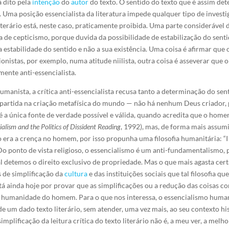
á dito pela
intenção
do
autor
do texto. O sentido do texto que é assim det
. Uma posição essencialista da literatura impede qualquer tipo de investig
terário está, neste caso, praticamente proibida. Uma parte considerável d
 de cepticismo, porque duvida da possibilidade de estabilização do senti
 estabilidade do sentido e não a sua existência. Uma coisa é afirmar que
nistas, por exemplo, numa atitude niilista, outra coisa é asseverar que
mente anti-essencialista.
anista, a crítica anti-essencialista recusa tanto a determinação do se
partida na criação metafísica do mundo — não há nenhum Deus criador, 
é a única fonte de verdade possível e válida, quando acredita que o ho
alism and the Politics of Dissident Reading
, 1992), mas, de forma mais assum
era a crença no homem, por isso propunha uma filosofia humanitária: “I b
Do ponto de vista religioso, o essencialismo é um anti-fundamentalismo, p
 detemos o direito exclusivo de propriedade. Mas o que mais agasta cert
 de simplificação da
cultura
e das instituições sociais que tal filosofia q
tá ainda hoje por provar que as simplificações ou a redução das coisas c
humanidade do homem. Para o que nos interessa, o essencialismo humanis
 de um dado texto literário, sem atender, uma vez mais, ao seu contexto 
simplificação da leitura crítica do texto literário não é, a meu ver, a me