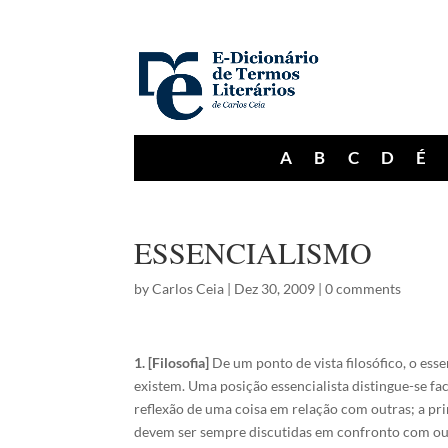
A
B
C
D
É
ESSENCIALISMO
by
Carlos Ceia
|
Dez 30, 2009
|
0 comments
1. [Filosofia]
De um ponto de vista filosófico, o ess
existem. Uma posição essencialista distingue-se fa
reflexão de uma coisa em relação com outras; a pr
devem ser sempre discutidas em confronto com out