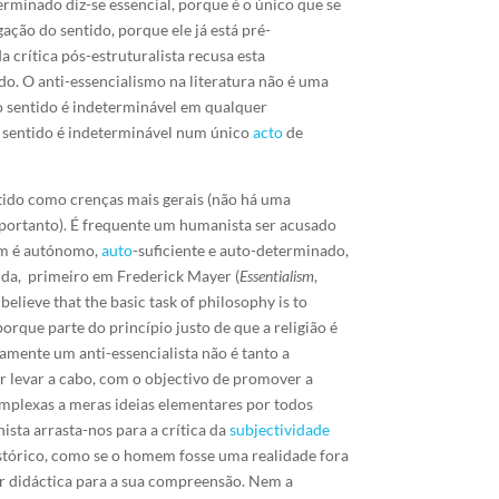
erminado diz-se essencial, porque é o único que se
ação do sentido, porque ele já está pré-
a crítica pós-estruturalista recusa esta
do. O anti-essencialismo na literatura não é uma
 o sentido é indeterminável em qualquer
 o sentido é indeterminável num único
acto
de
ntido como crenças mais gerais (não há uma
portanto). É frequente um humanista ser acusado
mem é autónomo,
auto
-suficiente e auto-determinado,
ida, primeiro em Frederick Mayer (
Essentialism
,
elieve that the basic task of philosophy is to
orque parte do princípio justo de que a religião é
amente um anti-essencialista não é tanto a
uer levar a cabo, com o objectivo de promover a
omplexas a meras ideias elementares por todos
ta arrasta-nos para a crítica da
subjectividade
histórico, como se o homem fosse uma realidade fora
lhor didáctica para a sua compreensão. Nem a