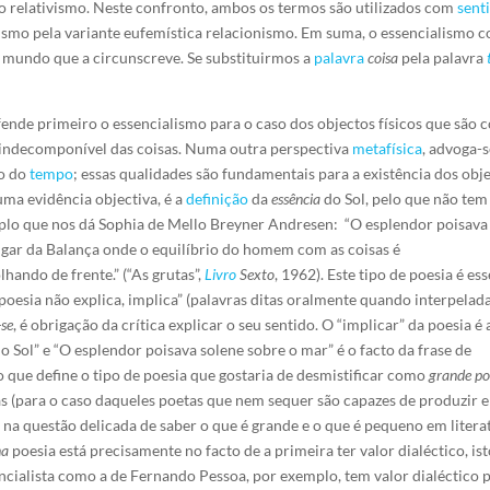
 o relativismo. Neste confronto, ambos os termos são utilizados com
sent
vismo pela variante eufemística
relacionismo. Em suma, o essencialismo c
mundo que a circunscreve. Se substituirmos a
palavra
coisa
pela palavra
ende primeiro o essencialismo para o caso dos objectos físicos que são c
indecomponível das coisas. Numa outra perspectiva
metafísica
, advoga-
ão do
tempo
; essas qualidades são fundamentais para a existência dos obje
uma evidência objectiva, é a
definição
da
essência
do Sol, pelo que não tem 
lo que nos dá Sophia de Mello Breyner Andresen: “O esplendor poisava s
lugar da Balança onde o equi­líb­rio do homem com as coisas é
ando de frente.” (“As grut­as”,
Livro
Sexto
, 1962). Este tipo de poesia é es
 poesia não explica, implica” (palavras ditas oralmente quando interpela
-se
, é obrigação da crítica explicar o seu sentido. O “implicar” da poesia 
Sol” e “O esplendor poisava solene sobre o mar” é o facto da frase de
o que define o tipo de poesia que gostaria de desmistificar como
grande po
as (para o caso daqueles poetas que nem sequer são capazes de produzir e
r na questão delicada de saber o que é grande e o que é pequeno em lite
na
poesia está precisamente no facto de a primeira ter valor dialéctico, ist
encialista como a de Fernando Pessoa, por exemplo, tem valor dialéctico p