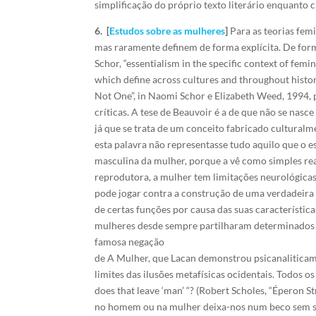
simplificação do próprio texto literário enquanto c
6. [
Estudos sobre as mulheres
]
Para as teorias fem
mas raramente definem de forma explícita. De form
Schor, “essentialism in the specific context of fem
which define across cultures and throughout histor
Not One”, in Naomi Schor e Elizabeth Weed, 1994, 
críticas. A tese de Beauvoir é a de que não se nas
já que se trata de um conceito fabricado culturalm
esta palavra não representasse tudo aquilo que o 
masculina da mulher, porque a vê como simples rea
reprodutora, a mulher tem limitações neurológicas
pode jogar contra a construção de uma verdadeir
de certas funções por causa das suas característic
mulheres desde sempre partilharam determinados at
famosa negação
de A Mulher, que Lacan demonstrou psicanaliticam
limites das ilusões metafísicas ocidentais. Todos 
does that leave ‘man’ “? (Robert Scholes, “Éperon S
no homem ou na mulher deixa-nos num beco sem saíd