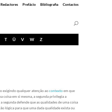
Redactores
Prefácio
Bibliografia
Contactos
T
Ü
V
W
Z
não exigindo qualquer atenção ao
contexto
em que
ma coisa em si mesma, a segunda privilegia a
, a segunda defende que as qualidades de uma coisa
ão lógica para que uma dada qualidade exista ou