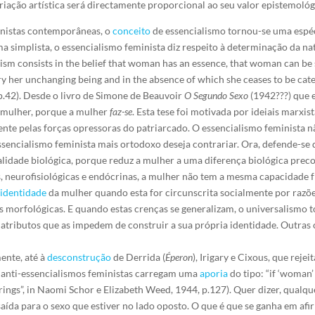
riação artística será directamente proporcional ao seu valor epistemológi
inistas contemporâneas, o
conceito
de essencialismo tornou-se uma espé
a simplista, o essencialismo feminista diz respeito à determinação da na
inism consists in the belief that woman has an essence, that woman can be
y her unchanging being and in the absence of which she ceases to be cate
p.42). Desde o livro de Simone de Beauvoir
O Segundo Sexo
(1942???) que 
ce mulher, porque a mulher
faz-se
. Esta tese foi motivada por ideiais marxis
ente pelas forças opressoras do patriarcado. O essencialismo feminista n
essencialismo feminista mais ortodoxo deseja contrariar. Ora, defende-se
lidade biológica, porque reduz a mulher a uma diferença biológica preco
, neurofisiológicas e endócrinas, a mulher não tem a mesma capacidade 
a
identidade
da mulher quando esta for circunscrita socialmente por razõe
as morfológicas. E quando estas crenças se generalizam, o universalismo
ributos que as impedem de construir a sua própria identidade. Outras c
ente, até à
desconstrução
de Derrida (
Éperon
), Irigary e Cixous, que re
os anti-essencialismos feministas carregam uma
aporia
do tipo: “if ‘woman’
trings”, in Naomi Schor e Elizabeth Weed, 1944, p.127). Quer dizer, qualqu
a para o sexo que estiver no lado oposto. O que é que se ganha em afir