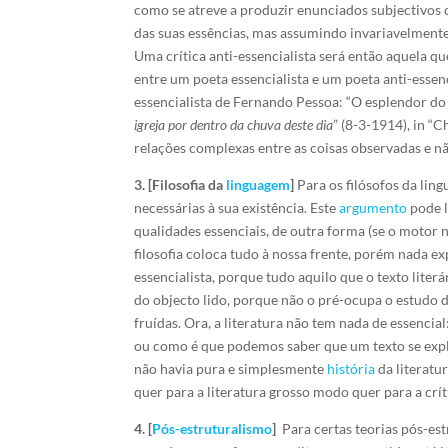
como se atreve a produzir enunciados subjectivos
das suas essências, mas assumindo invariavelmente
Uma crítica anti-essencialista será então aquela q
entre um poeta essencialista e um poeta anti-esse
essencialista de Fernando Pessoa: “O esplendor do
igreja por dentro da chuva deste dia
” (8-3-1914), in “
relações complexas entre as coisas observadas e nã
3. [Filosofia da
linguagem
]
Para os filósofos da li
necessárias à sua existência. Este
argumento
pode l
qualidades essenciais, de outra forma (se o motor 
filosofia coloca tudo à nossa frente, porém nada ex
essencialista, porque tudo aquilo que o texto lite
do objecto lido, porque não o pré-ocupa o estudo de
fruídas. Ora, a literatura não tem nada de essencia
ou como é que podemos saber que um texto se expli
não havia pura e simplesmente
história
da literatur
quer para a literatura
grosso modo quer para a críti
4. [
Pós-estruturalismo
]
Para certas teorias pós-est