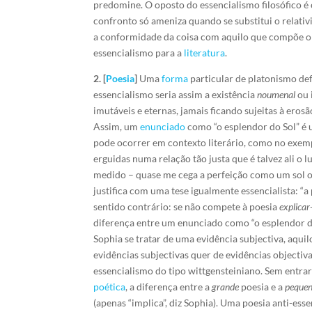
predomine. O oposto do essencialismo filosófico é
confronto só ameniza quando se substitui o relati
a conformidade da coisa com aquilo que compõe o 
essencialismo para a
literatura
.
2. [
Poesia
]
Uma
forma
particular de platonismo def
essencialismo seria assim a existência
noumenal
ou 
imutáveis e eternas, jamais ficando sujeitas à eros
Assim, um
enunciado
como “o esplendor do Sol” é 
pode ocorrer em contexto literário, como no exemp
erguidas numa relação tão justa que é talvez ali o 
medido – quase me cega a per­feição como um sol olh
justifica com uma tese igualmente essencialista: “a
sentido contrário: se não compete à poesia
explicar
diferença entre um enunciado como “o esplendor do 
Sophia se tratar de uma evidência subjectiva, aquil
evidências subjectivas quer de evidências objectiv
essencialismo do tipo wittgensteiniano. Sem entra
poética
, a diferença entre a
grande
poesia e a
peque
(apenas “implica”, diz Sophia). Uma poesia anti-ess