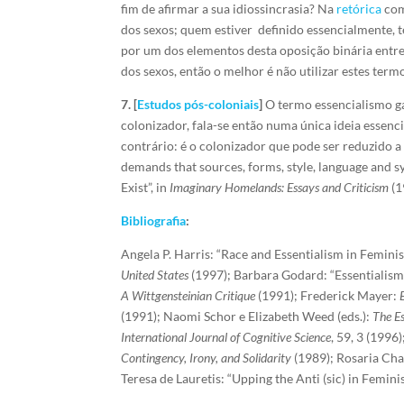
fim de afirmar a sua idiossincrasia? Na
retórica
com
dos sexos; quem estiver definido essencialmente, t
por um dos elementos desta oposição binária entre
dos sexos, então o melhor é não utilizar estes term
7. [
Estudos pós-coloniais
]
O termo essencialismo
colonizador, fala-se então numa única ideia essenc
contrário: é o colonizador que pode ser reduzido a
demands that sources, forms, style, language and
Exist”, in
Imaginary Homelands: Essays and Criticism
(1
Bibliografia
:
Angela P. Harris: “Race and Essentialism in Feminis
United States
(1997); Barbara Godard: “Essentialism
A Wittgensteinian Critique
(1991); Frederick Mayer:
(1991); Naomi Schor e Elizabeth Weed (eds.):
The Es
International Journal of Cognitive Science
, 59, 3 (1996
Contingency, Irony, and Solidarity
(1989); Rosaria Cha
Teresa de Lauretis: “Upping the Anti (sic) in Femin