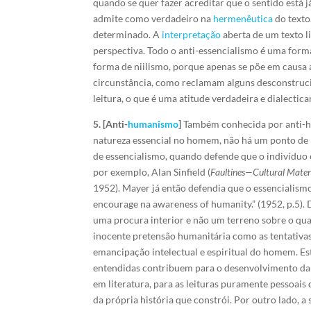
quando se quer fazer acreditar que o sentido está j
admite como verdadeiro na
hermenêutica
do texto
determinado. A
interpretação
aberta de um texto li
perspectiva. Todo o anti-essencialismo é uma forma
forma de niilismo, porque apenas se põe em causa a
circunstância, como reclamam alguns desconstrucio
leitura, o que é uma atitude verdadeira e dialectica
5. [Anti-
humanismo
]
Também conhecida por anti-hum
natureza essencial no homem, não há um ponto de 
de essencialismo, quando defende que o indivíduo 
por exemplo, Alan Sinfield (
Faultines—Cultural Materi
1952). Mayer já então defendia que o essencialismo 
encourage na
awareness of humanity.” (1952, p.5). 
uma procura interior e não um terreno sobre o qual
inocente pretensão humanitária como as tentativas
emancipação intelectual e espiritual do homem. Es
entendidas contribuem para o desenvolvimento da 
em literatura, para as leituras puramente pessoais
da própria história que constrói. Por outro lado, a 