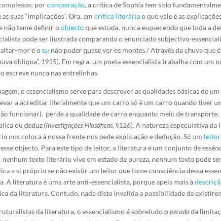
 complexos; por
comparação
, a crítica de Sophia tem sido fundamentalme
 as suas “implicações”. Ora, em
crítica literária
o que vale é as explicaçõe
ue não teme definir o
objecto
que estuda, nunca esquecendo que toda a def
ncialista pode ser ilustrada comparando o enunciado subjectivo-essencial
 altar-mor é o
eu
não poder quase ver os montes / Através da chuva que é 
Chuva oblíqua”, 1915). Em regra, um poeta essencialista trabalha com um 
o escreve nunca nas entrelinhas.
nguagem, o essencialismo serve para descrever as qualidades básicas de u
evar a acreditar literalmente que um carro só é um carro quando tiver 
não funcionar), perde a qualidade de carro enquanto meio de transporte. 
plica ou deduz (
Investigações Filosóficas
, §126). A natureza especulativa da l
rário nos coloca à nossa frente nos pede explicação e dedução. Só um
leitor
sse objecto. Para este tipo de leitor, a literatura é um conjunto de ess
l: nenhum texto literário vive em estado de pureza, nenhum texto pode se
ca a si próprio se não existir um leitor que tome consciência dessa ess
a. A literatura é uma arte anti-essencialista, porque apela mais à
descriç
ca da literatura. Contudo, nada disto invalida a possibilidade de existirem 
ruturalistas da literatura, o essencialismo é sobretudo o
pecado
da limitaç