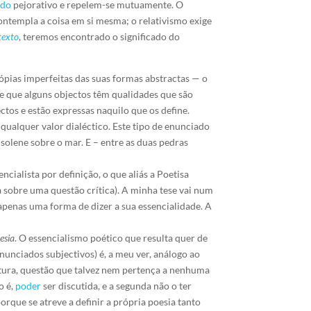
ido
pejorativo e repelem-se mutuamente. O
ontempla a coisa em si mesma; o relativismo exige
texto
, teremos encontrado o significado do
ópias imperfeitas das suas formas abstractas — o
se que alguns objectos têm qualidades que são
ctos e estão expressas naquilo que os define.
qualquer valor dialéctico. Este tipo de enunciado
olene sobre o mar. E – entre as duas pedras
sencialista por definição, o que aliás a Poetisa
da sobre uma questão crítica). A minha tese vai num
é apenas uma forma de dizer a sua essencialidade. A
esia
. O essencialismo poético que resulta quer de
nunciados subjectivos) é, a meu ver, análogo ao
ratura, questão que talvez nem pertença a nenhuma
o é,
poder
ser discutida, e a segunda não o ter
orque se atreve a definir a própria poesia tanto