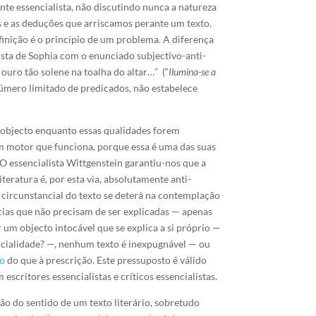
nte essencialista, não discutindo nunca a natureza
s e as deduções que arriscamos perante um texto.
inição é o princípio de um problema. A diferença
ista de Sophia com o enunciado subjectivo-anti-
ouro tão solene na toalha do altar…” (“
Ilumina-se a
número limitado de predicados, não estabelece
m objecto enquanto essas qualidades forem
um motor que funciona, porque essa é uma das suas
O essencialista Wittgenstein garantiu-nos que a
iteratura é, por esta via, absolutamente anti-
circunstancial do texto se deterá na contemplação
ências que não precisam de ser explicadas — apenas
r um objecto intocável que se explica a si próprio —
encialidade? —, nenhum texto é inexpugnável — ou
ão
do que à prescrição. Este pressuposto é válido
escritores essencialistas e críticos essencialistas.
ão do sentido de um texto literário, sobretudo