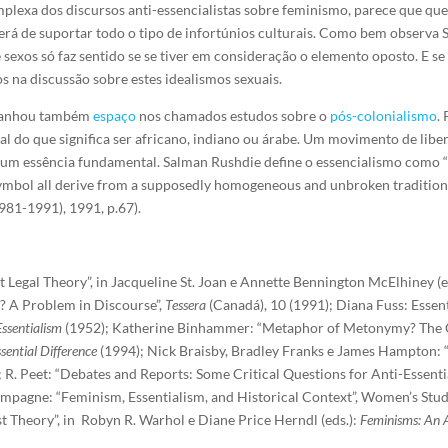
plexa dos discursos anti-essencialistas sobre feminismo, parece que que
erá de suportar todo o tipo de infortúnios culturais. Como bem observa 
 sexos só faz sentido se se tiver em consideração o elemento oposto. E s
os na discussão sobre estes idealismos sexuais.
 ganhou também
espaço
nos chamados estudos sobre o
pós-colonialismo
.
ial do que significa ser africano, indiano ou árabe. Um movimento de li
 um essência fundamental. Salman Rushdie define o essencialismo como “t
 symbol all derive from a supposedly homogeneous and unbroken traditio
981-1991), 1991, p.67).
t Legal Theory”, in Jacqueline St. Joan e Annette Bennington McElhiney (e
? A Problem in Discourse”,
Tessera
(Canadá), 10 (1991); Diana Fuss:
Essent
Essentialism
(1952); Katherine Binhammer: “Metaphor of Metonymy? The Qu
sential Difference
(1994); Nick Braisby, Bradley Franks e James Hampton: 
); R. Peet: “Debates and Reports: Some Critical Questions for Anti-Essenti
mpagne: “Feminism, Essentialism, and Historical Context”,
Women’s Studie
ist Theory”, in Robyn R. Warhol e Diane Price Herndl (eds.):
Feminisms: An A